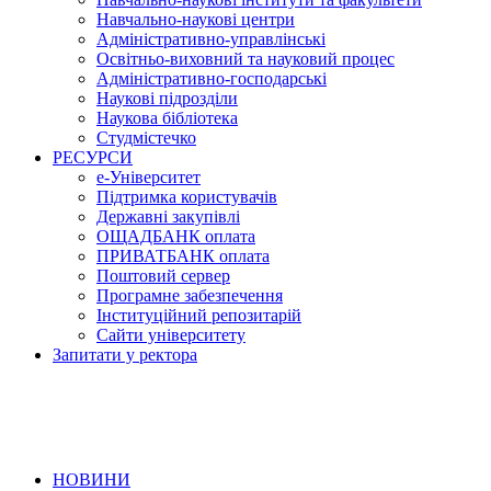
Навчально-наукові центри
Адміністративно-управлінські
Освітньо-виховний та науковий процес
Адміністративно-господарські
Наукові підрозділи
Наукова бібліотека
Студмістечко
РЕСУРСИ
е-Університет
Підтримка користувачів
Державні закупівлі
ОЩАДБАНК оплата
ПРИВАТБАНК оплата
Поштовий сервер
Програмне забезпечення
Інституційний репозитарій
Сайти університету
Запитати у ректора
НОВИНИ