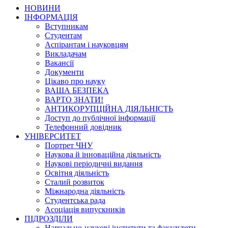
НОВИНИ
ІНФОРМАЦІЯ
Вступникам
Студентам
Аспірантам і науковцям
Викладачам
Вакансії
Документи
Цікаво про науку
ВАША БЕЗПЕКА
ВАРТО ЗНАТИ!
АНТИКОРУПЦІЙНА ДІЯЛЬНІСТЬ
Доступ до публічної інформації
Телефонний довідник
УНІВЕРСИТЕТ
Портрет ЧНУ
Наукова й інноваційна діяльність
Наукові періодичні видання
Освітня діяльність
Сталий розвиток
Міжнародна діяльність
Студентська рада
Асоціація випускників
ПІДРОЗДІЛИ
Навчально-наукові інститути та факультети