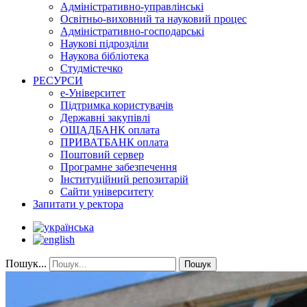
Адміністративно-управлінські
Освітньо-виховний та науковий процес
Адміністративно-господарські
Наукові підрозділи
Наукова бібліотека
Студмістечко
РЕСУРСИ
е-Університет
Підтримка користувачів
Державні закупівлі
ОЩАДБАНК оплата
ПРИВАТБАНК оплата
Поштовий сервер
Програмне забезпечення
Інституційний репозитарій
Сайти університету
Запитати у ректора
Пошук...
Пошук