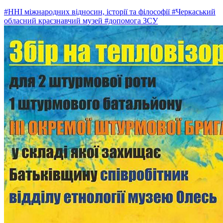
#ННІ міжнародних відносин, історії та філософії
#Черкаський
обласний краєзнавчий музей
#допомога ЗСУ