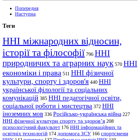
Попередня
Наступна
Теги
ННІ міжнародних відносин,
історії та філософії
ННІ
796
природничих та аграрних наук
ННІ
570
економіки і права
ННІ фізичної
511
культури, спорту і здоров'я
ННІ
440
української філології та соціальних
комунікацій
ННІ педагогічної освіти,
385
соціальної роботи і мистецтва
ННІ
372
іноземних мов
Російсько-українська війна
336
227
ННІ фізичної культури спорту та здоров’я
208
психологічний факультет
ННІ інформаційних та
176
освітніх технологій
допомога ЗСУ
спортсмени
174
166
ЧНУ
перемога
142
137
Приймальна комісія ЧНУ
119