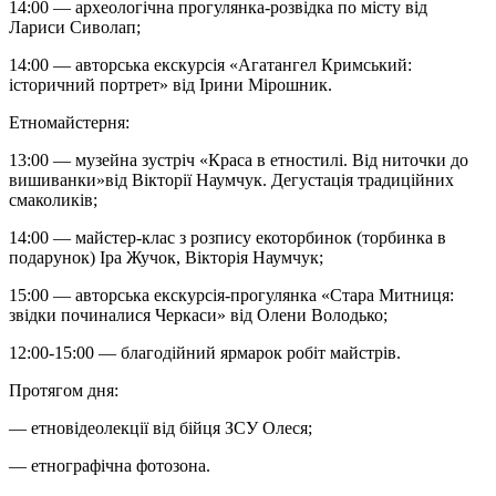
14:00 — археологічна прогулянка-розвідка по місту від
Лариси Сиволап;
14:00 — авторська екскурсія «Агатангел Кримський:
історичний портрет» від Ірини Мірошник.
Етномайстерня:
13:00 — музейна зустріч «Краса в етностилі. Від ниточки до
вишиванки»від Вікторії Наумчук. Дегустація традиційних
смаколиків;
14:00 — майстер-клас з розпису екоторбинок (торбинка в
подарунок) Іра Жучок, Вікторія Наумчук;
15:00 — авторська екскурсія-прогулянка «Стара Митниця:
звідки починалися Черкаси» від Олени Володько;
12:00-15:00 — благодійний ярмарок робіт майстрів.
Протягом дня:
— етновідеолекції від бійця ЗСУ Олеся;
— етнографічна фотозона.