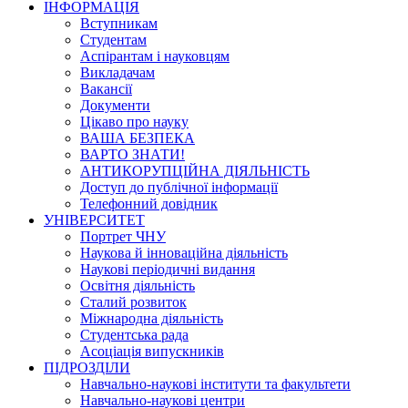
ІНФОРМАЦІЯ
Вступникам
Студентам
Аспірантам і науковцям
Викладачам
Вакансії
Документи
Цікаво про науку
ВАША БЕЗПЕКА
ВАРТО ЗНАТИ!
АНТИКОРУПЦІЙНА ДІЯЛЬНІСТЬ
Доступ до публічної інформації
Телефонний довідник
УНІВЕРСИТЕТ
Портрет ЧНУ
Наукова й інноваційна діяльність
Наукові періодичні видання
Освітня діяльність
Сталий розвиток
Міжнародна діяльність
Студентська рада
Асоціація випускників
ПІДРОЗДІЛИ
Навчально-наукові інститути та факультети
Навчально-наукові центри