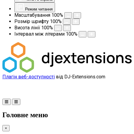
Режим читання
Масштабування
100
%
Розмір шрифту
100
%
Висота лінії
100
%
Інтервал між літерами
100
%
Плагін веб-доступності
від DJ-Extensions.com
Головне меню
×