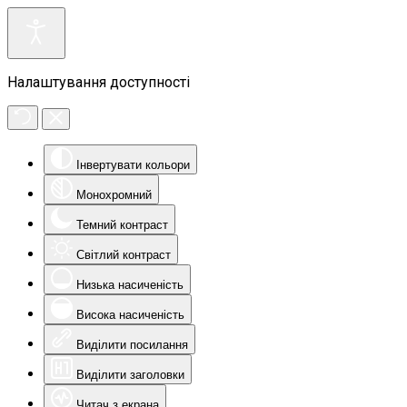
Налаштування доступності
Інвертувати кольори
Монохромний
Темний контраст
Світлий контраст
Низька насиченість
Висока насиченість
Виділити посилання
Виділити заголовки
Читач з екрана