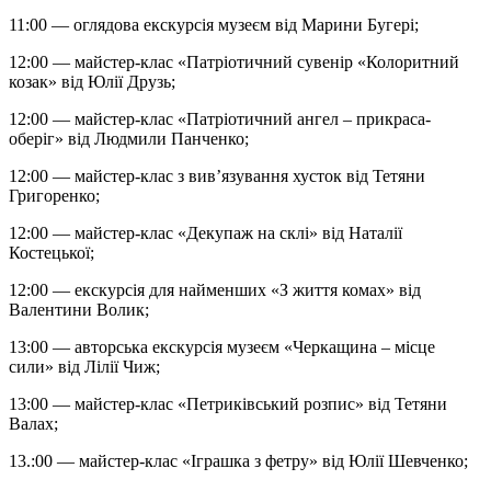
11:00 — оглядова екскурсія музеєм від Марини Бугері;
12:00 — майстер-клас «Патріотичний сувенір «Колоритний
козак» від Юлії Друзь;
12:00 — майстер-клас «Патріотичний ангел – прикраса-
оберіг» від Людмили Панченко;
12:00 — майстер-клас з вив’язування хусток від Тетяни
Григоренко;
12:00 — майстер-клас «Декупаж на склі» від Наталії
Костецької;
12:00 — екскурсія для найменших «З життя комах» від
Валентини Волик;
13:00 — авторська екскурсія музеєм «Черкащина – місце
сили» від Лілії Чиж;
13:00 — майстер-клас «Петриківський розпис» від Тетяни
Валах;
13.:00 — майстер-клас «Іграшка з фетру» від Юлії Шевченко;