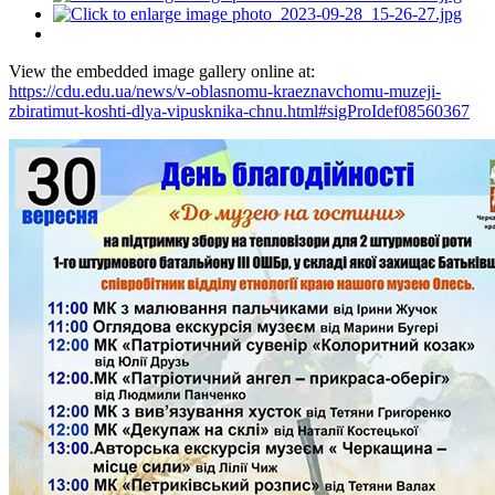
View the embedded image gallery online at:
https://cdu.edu.ua/news/v-oblasnomu-kraeznavchomu-muzeji-
zbiratimut-koshti-dlya-vipusknika-chnu.html#sigProIdef08560367