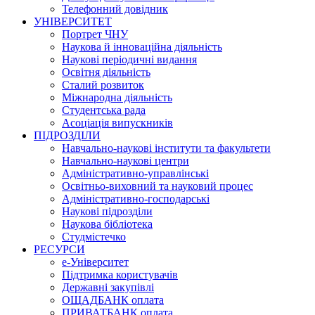
Телефонний довідник
УНІВЕРСИТЕТ
Портрет ЧНУ
Наукова й інноваційна діяльність
Наукові періодичні видання
Освітня діяльність
Сталий розвиток
Міжнародна діяльність
Студентська рада
Асоціація випускників
ПІДРОЗДІЛИ
Навчально-наукові інститути та факультети
Навчально-наукові центри
Адміністративно-управлінські
Освітньо-виховний та науковий процес
Адміністративно-господарські
Наукові підрозділи
Наукова бібліотека
Студмістечко
РЕСУРСИ
е-Університет
Підтримка користувачів
Державні закупівлі
ОЩАДБАНК оплата
ПРИВАТБАНК оплата