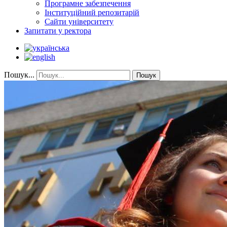
Програмне забезпечення
Інституційний репозитарій
Сайти університету
Запитати у ректора
Пошук...
Пошук