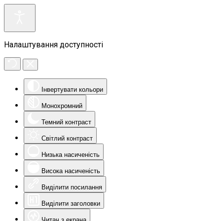
Налаштування доступності
Інвертувати кольори
Монохромний
Темний контраст
Світлий контраст
Низька насиченість
Висока насиченість
Виділити посилання
Виділити заголовки
Читач з екрана