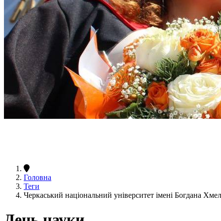
Головна
Теги
Черкаський національний університет імені Богдана Хм
День науки