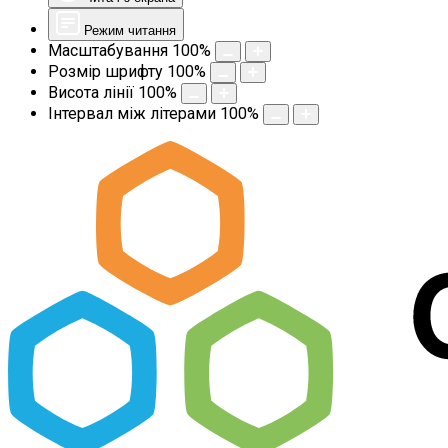
Режим читання
Масштабування
100
%
Розмір шрифту
100
%
Висота лінії
100
%
Інтервал між літерами
100
%