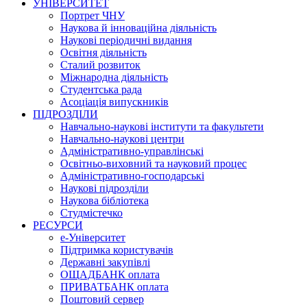
УНІВЕРСИТЕТ
Портрет ЧНУ
Наукова й інноваційна діяльність
Наукові періодичні видання
Освітня діяльність
Сталий розвиток
Міжнародна діяльність
Студентська рада
Асоціація випускників
ПІДРОЗДІЛИ
Навчально-наукові інститути та факультети
Навчально-наукові центри
Адміністративно-управлінські
Освітньо-виховний та науковий процес
Адміністративно-господарські
Наукові підрозділи
Наукова бібліотека
Студмістечко
РЕСУРСИ
е-Університет
Підтримка користувачів
Державні закупівлі
ОЩАДБАНК оплата
ПРИВАТБАНК оплата
Поштовий сервер