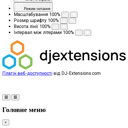
Режим читання
Масштабування
100
%
Розмір шрифту
100
%
Висота лінії
100
%
Інтервал між літерами
100
%
Плагін веб-доступності
від DJ-Extensions.com
Головне меню
×