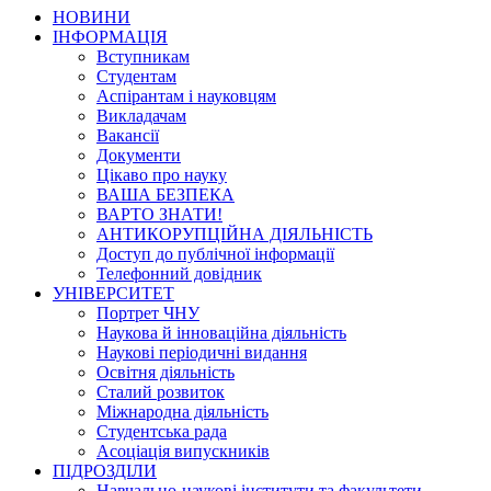
НОВИНИ
ІНФОРМАЦІЯ
Вступникам
Студентам
Аспірантам і науковцям
Викладачам
Вакансії
Документи
Цікаво про науку
ВАША БЕЗПЕКА
ВАРТО ЗНАТИ!
АНТИКОРУПЦІЙНА ДІЯЛЬНІСТЬ
Доступ до публічної інформації
Телефонний довідник
УНІВЕРСИТЕТ
Портрет ЧНУ
Наукова й інноваційна діяльність
Наукові періодичні видання
Освітня діяльність
Сталий розвиток
Міжнародна діяльність
Студентська рада
Асоціація випускників
ПІДРОЗДІЛИ
Навчально-наукові інститути та факультети