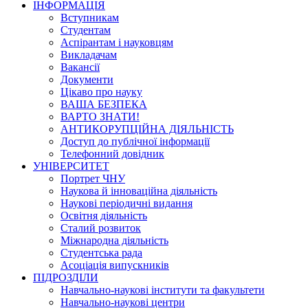
ІНФОРМАЦІЯ
Вступникам
Студентам
Аспірантам і науковцям
Викладачам
Вакансії
Документи
Цікаво про науку
ВАША БЕЗПЕКА
ВАРТО ЗНАТИ!
АНТИКОРУПЦІЙНА ДІЯЛЬНІСТЬ
Доступ до публічної інформації
Телефонний довідник
УНІВЕРСИТЕТ
Портрет ЧНУ
Наукова й інноваційна діяльність
Наукові періодичні видання
Освітня діяльність
Сталий розвиток
Міжнародна діяльність
Студентська рада
Асоціація випускників
ПІДРОЗДІЛИ
Навчально-наукові інститути та факультети
Навчально-наукові центри