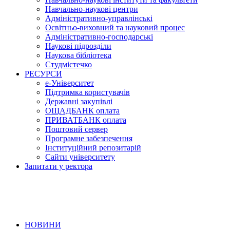
Навчально-наукові центри
Адміністративно-управлінські
Освітньо-виховний та науковий процес
Адміністративно-господарські
Наукові підрозділи
Наукова бібліотека
Студмістечко
РЕСУРСИ
е-Університет
Підтримка користувачів
Державні закупівлі
ОЩАДБАНК оплата
ПРИВАТБАНК оплата
Поштовий сервер
Програмне забезпечення
Інституційний репозитарій
Сайти університету
Запитати у ректора
НОВИНИ