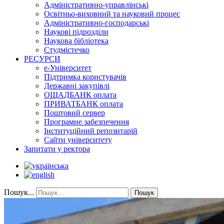
Адміністративно-управлінські
Освітньо-виховний та науковий процес
Адміністративно-господарські
Наукові підрозділи
Наукова бібліотека
Студмістечко
РЕСУРСИ
е-Університет
Підтримка користувачів
Державні закупівлі
ОЩАДБАНК оплата
ПРИВАТБАНК оплата
Поштовий сервер
Програмне забезпечення
Інституційний репозитарій
Сайти університету
Запитати у ректора
Пошук...
Пошук