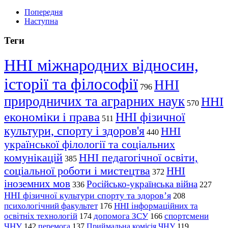
Попередня
Наступна
Теги
ННІ міжнародних відносин,
історії та філософії
ННІ
796
природничих та аграрних наук
ННІ
570
економіки і права
ННІ фізичної
511
культури, спорту і здоров'я
ННІ
440
української філології та соціальних
комунікацій
ННІ педагогічної освіти,
385
соціальної роботи і мистецтва
ННІ
372
іноземних мов
Російсько-українська війна
336
227
ННІ фізичної культури спорту та здоров’я
208
психологічний факультет
ННІ інформаційних та
176
освітніх технологій
допомога ЗСУ
спортсмени
174
166
ЧНУ
перемога
142
137
Приймальна комісія ЧНУ
119