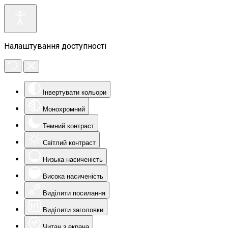
Налаштування доступності
Інвертувати кольори
Монохромний
Темний контраст
Світлий контраст
Низька насиченість
Висока насиченість
Виділити посилання
Виділити заголовки
Читач з екрана