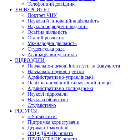
Телефонний довідник
УНІВЕРСИТЕТ
Портрет ЧНУ
Наукова й інноваційна діяльність
Наукові періодичні видання
Освітня діяльність
Сталий розвиток
Міжнародна діяльність
Студентська рада
Асоціація випускників
ПІДРОЗДІЛИ
Навчально-наукові інститути та факультети
Навчально-наукові центри
Адміністративно-управлінські
Освітньо-виховний та науковий процес
Адміністративно-господарські
Наукові підрозділи
Наукова бібліотека
Студмістечко
РЕСУРСИ
е-Університет
Підтримка користувачів
Державні закупівлі
ОЩАДБАНК оплата
ПРИВАТБАНК оплата