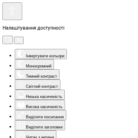
Налаштування доступності
Інвертувати кольори
Монохромний
Темний контраст
Світлий контраст
Низька насиченість
Висока насиченість
Виділити посилання
Виділити заголовки
Читач з екрана