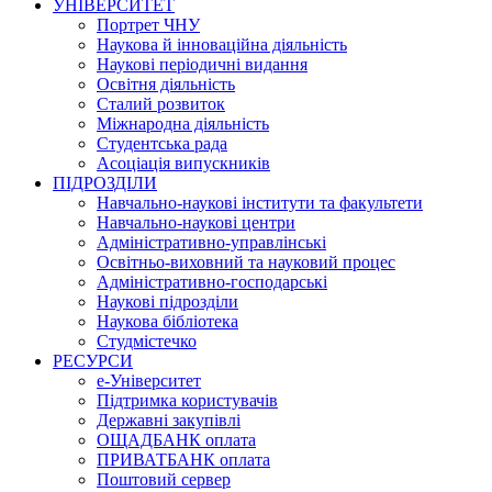
УНІВЕРСИТЕТ
Портрет ЧНУ
Наукова й інноваційна діяльність
Наукові періодичні видання
Освітня діяльність
Сталий розвиток
Міжнародна діяльність
Студентська рада
Асоціація випускників
ПІДРОЗДІЛИ
Навчально-наукові інститути та факультети
Навчально-наукові центри
Адміністративно-управлінські
Освітньо-виховний та науковий процес
Адміністративно-господарські
Наукові підрозділи
Наукова бібліотека
Студмістечко
РЕСУРСИ
е-Університет
Підтримка користувачів
Державні закупівлі
ОЩАДБАНК оплата
ПРИВАТБАНК оплата
Поштовий сервер