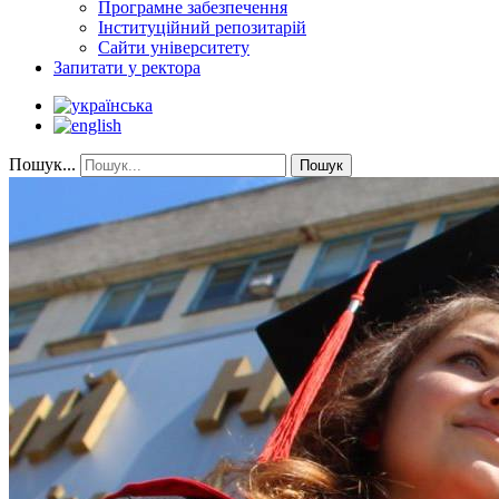
Програмне забезпечення
Інституційний репозитарій
Сайти університету
Запитати у ректора
Пошук...
Пошук