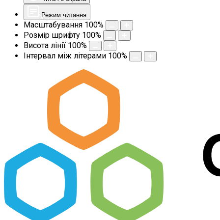
Режим читання
Масштабування
100
%
Розмір шрифту
100
%
Висота лінії
100
%
Інтервал між літерами
100
%