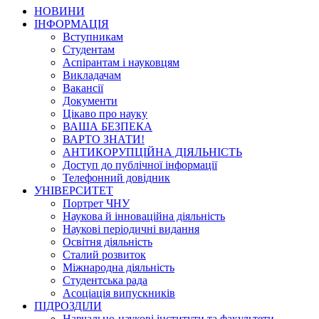
НОВИНИ
ІНФОРМАЦІЯ
Вступникам
Студентам
Аспірантам і науковцям
Викладачам
Вакансії
Документи
Цікаво про науку
ВАША БЕЗПЕКА
ВАРТО ЗНАТИ!
АНТИКОРУПЦІЙНА ДІЯЛЬНІСТЬ
Доступ до публічної інформації
Телефонний довідник
УНІВЕРСИТЕТ
Портрет ЧНУ
Наукова й інноваційна діяльність
Наукові періодичні видання
Освітня діяльність
Сталий розвиток
Міжнародна діяльність
Студентська рада
Асоціація випускників
ПІДРОЗДІЛИ
Навчально-наукові інститути та факультети