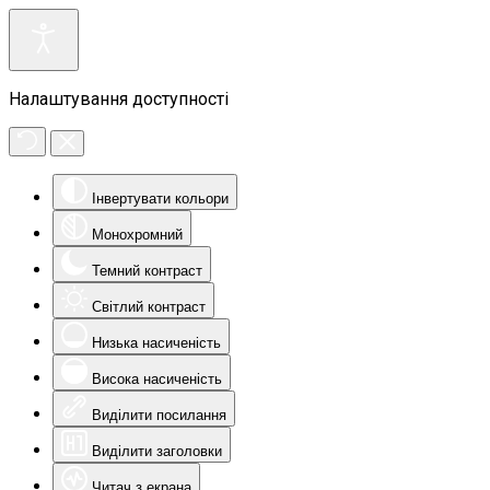
Налаштування доступності
Інвертувати кольори
Монохромний
Темний контраст
Світлий контраст
Низька насиченість
Висока насиченість
Виділити посилання
Виділити заголовки
Читач з екрана