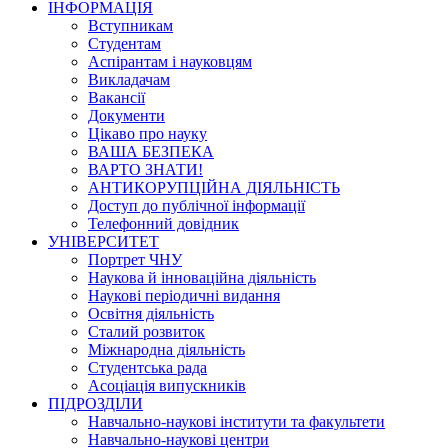
ІНФОРМАЦІЯ
Вступникам
Студентам
Аспірантам і науковцям
Викладачам
Вакансії
Документи
Цікаво про науку
ВАША БЕЗПЕКА
ВАРТО ЗНАТИ!
АНТИКОРУПЦІЙНА ДІЯЛЬНІСТЬ
Доступ до публічної інформації
Телефонний довідник
УНІВЕРСИТЕТ
Портрет ЧНУ
Наукова й інноваційна діяльність
Наукові періодичні видання
Освітня діяльність
Сталий розвиток
Міжнародна діяльність
Студентська рада
Асоціація випускників
ПІДРОЗДІЛИ
Навчально-наукові інститути та факультети
Навчально-наукові центри