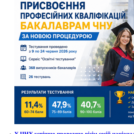
У ЧНУ успішно проведено вісім сесій націон