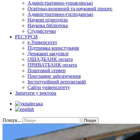
Адміністративно-управлінські
Освітньо-виховний та науковий процес
Адміністративно-господарські
Наукові підрозділи
Наукова бібліотека
Студмістечко
РЕСУРСИ
е-Університет
Підтримка користувачів
Державні закупівлі
ОЩАДБАНК оплата
ПРИВАТБАНК оплата
Поштовий сервер
Програмне забезпечення
Інституційний репозитарій
Сайти університету
Запитати у ректора
Пошук...
Пошук