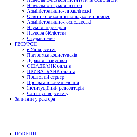
Навчально-наукові центри
Адміністративно-управлінські
Освітньо-виховний та науковий процес
Адміністративно-господарські
Наукові підрозділи
Наукова бібліотека
Студмістечко
РЕСУРСИ
е-Університет
Підтримка користувачів
Державні закупівлі
ОЩАДБАНК оплата
ПРИВАТБАНК оплата
Поштовий сервер
Програмне забезпечення
Інституційний репозитарій
Сайти університету
Запитати у ректора
НОВИНИ