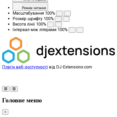
Режим читання
Масштабування
100
%
Розмір шрифту
100
%
Висота лінії
100
%
Інтервал між літерами
100
%
Плагін веб-доступності
від DJ-Extensions.com
Головне меню
×