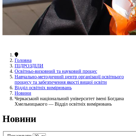
Головна
ПІДРОЗДІЛИ
Освітньо-виховний та науковий процес
Навчально-методичний центр організації освітнього
процесу та забезпечення якості вищої освіти
Відділ освітніх вимірювань
Новини
Черкаський національний університет імені Богдана
Хмельницького — Відділ освітніх вимірювань
Новини
Показувати