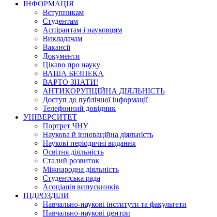
ІНФОРМАЦІЯ
Вступникам
Студентам
Аспірантам і науковцям
Викладачам
Вакансії
Документи
Цікаво про науку
ВАША БЕЗПЕКА
ВАРТО ЗНАТИ!
АНТИКОРУПЦІЙНА ДІЯЛЬНІСТЬ
Доступ до публічної інформації
Телефонний довідник
УНІВЕРСИТЕТ
Портрет ЧНУ
Наукова й інноваційна діяльність
Наукові періодичні видання
Освітня діяльність
Сталий розвиток
Міжнародна діяльність
Студентська рада
Асоціація випускників
ПІДРОЗДІЛИ
Навчально-наукові інститути та факультети
Навчально-наукові центри