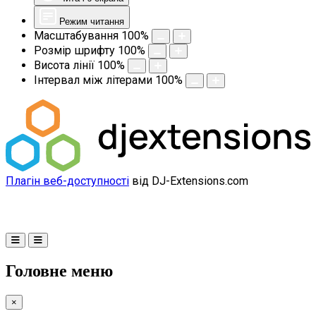
Режим читання
Масштабування
100
%
Розмір шрифту
100
%
Висота лінії
100
%
Інтервал між літерами
100
%
Плагін веб-доступності
від DJ-Extensions.com
Головне меню
×