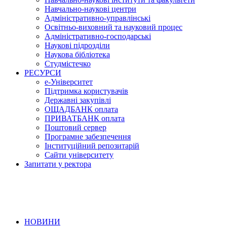
Навчально-наукові центри
Адміністративно-управлінські
Освітньо-виховний та науковий процес
Адміністративно-господарські
Наукові підрозділи
Наукова бібліотека
Студмістечко
РЕСУРСИ
е-Університет
Підтримка користувачів
Державні закупівлі
ОЩАДБАНК оплата
ПРИВАТБАНК оплата
Поштовий сервер
Програмне забезпечення
Інституційний репозитарій
Сайти університету
Запитати у ректора
НОВИНИ