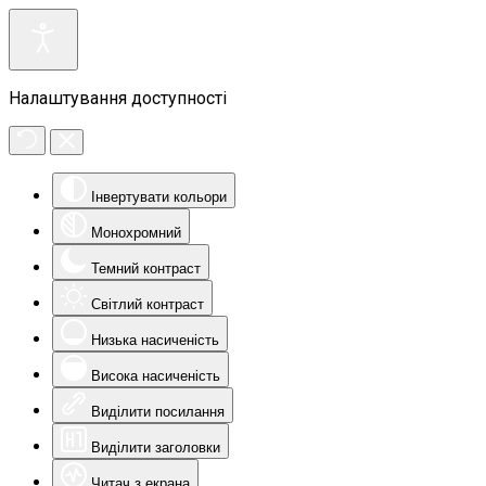
Налаштування доступності
Інвертувати кольори
Монохромний
Темний контраст
Світлий контраст
Низька насиченість
Висока насиченість
Виділити посилання
Виділити заголовки
Читач з екрана