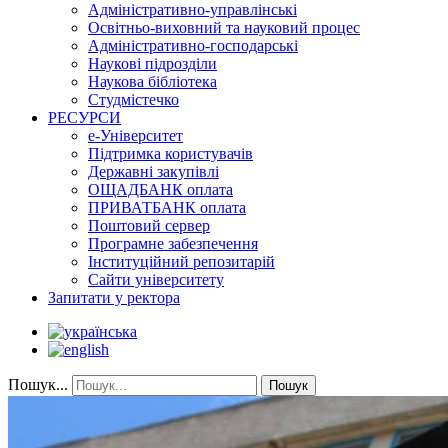
Адміністративно-управлінські
Освітньо-виховний та науковий процес
Адміністративно-господарські
Наукові підрозділи
Наукова бібліотека
Студмістечко
РЕСУРСИ
е-Університет
Підтримка користувачів
Державні закупівлі
ОЩАДБАНК оплата
ПРИВАТБАНК оплата
Поштовий сервер
Програмне забезпечення
Інституційний репозитарій
Сайти університету
Запитати у ректора
Пошук...
Пошук