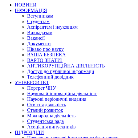
НОВИНИ
ІНФОРМАЦІЯ
Вступникам
Студентам
Аспірантам і науковцям
Викладачам
Вакансії
Документи
Цікаво про науку
ВАША БЕЗПЕКА
ВАРТО ЗНАТИ!
АНТИКОРУПЦІЙНА ДІЯЛЬНІСТЬ
Доступ до публічної інформації
Телефонний довідник
УНІВЕРСИТЕТ
Портрет ЧНУ
Наукова й інноваційна діяльність
Наукові періодичні видання
Освітня діяльність
Сталий розвиток
Міжнародна діяльність
Студентська рада
Асоціація випускників
ПІДРОЗДІЛИ
Навчально-наукові інститути та факультети