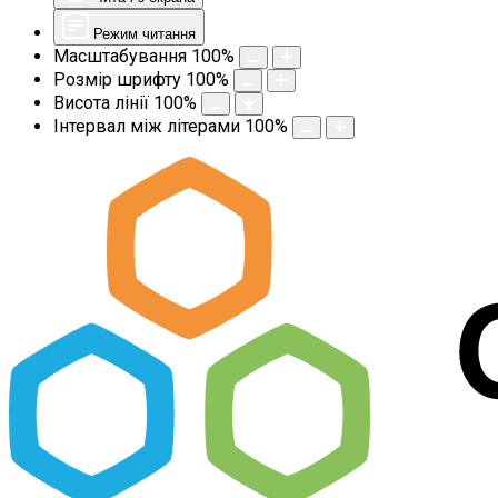
Режим читання
Масштабування
100
%
Розмір шрифту
100
%
Висота лінії
100
%
Інтервал між літерами
100
%