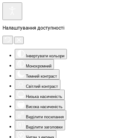
Налаштування доступності
Інвертувати кольори
Монохромний
Темний контраст
Світлий контраст
Низька насиченість
Висока насиченість
Виділити посилання
Виділити заголовки
Читач з екрана