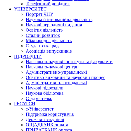
Телефонний довідник
УНІВЕРСИТЕТ
Портрет ЧНУ
Наукова й інноваційна діяльність
Наукові періодичні видання
Освітня діяльність
Сталий розвиток
Міжнародна діяльність
Студентська рада
Асоціація випускників
ПІДРОЗДІЛИ
Навчально-наукові інститути та факультети
Навчально-наукові центри
Адміністративно-управлінські
Освітньо-виховний та науковий процес
Адміністративно-господарські
Наукові підрозділи
Наукова бібліотека
Студмістечко
РЕСУРСИ
е-Університет
Підтримка користувачів
Державні закупівлі
ОЩАДБАНК оплата
ПРИВАТБАНК оплата