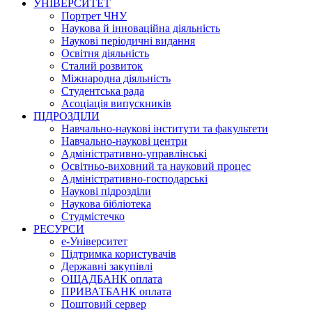
УНІВЕРСИТЕТ
Портрет ЧНУ
Наукова й інноваційна діяльність
Наукові періодичні видання
Освітня діяльність
Сталий розвиток
Міжнародна діяльність
Студентська рада
Асоціація випускників
ПІДРОЗДІЛИ
Навчально-наукові інститути та факультети
Навчально-наукові центри
Адміністративно-управлінські
Освітньо-виховний та науковий процес
Адміністративно-господарські
Наукові підрозділи
Наукова бібліотека
Студмістечко
РЕСУРСИ
е-Університет
Підтримка користувачів
Державні закупівлі
ОЩАДБАНК оплата
ПРИВАТБАНК оплата
Поштовий сервер