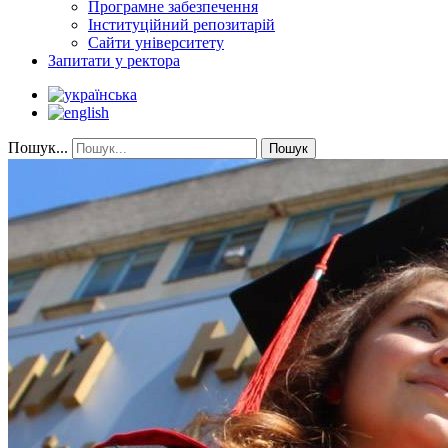
Програмне забезпечення
Інституційний репозитарій
Сайти університету
Запитати у ректора
Пошук...
Пошук