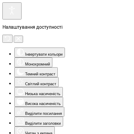
Налаштування доступності
Інвертувати кольори
Монохромний
Темний контраст
Світлий контраст
Низька насиченість
Висока насиченість
Виділити посилання
Виділити заголовки
Читач з екрана