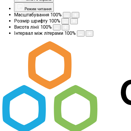
Режим читання
Масштабування
100
%
Розмір шрифту
100
%
Висота лінії
100
%
Інтервал між літерами
100
%