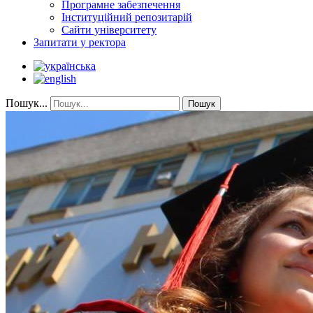
Програмне забезпечення
Інституційний репозитарій
Сайти університету
Запитати у ректора
Пошук...
Пошук