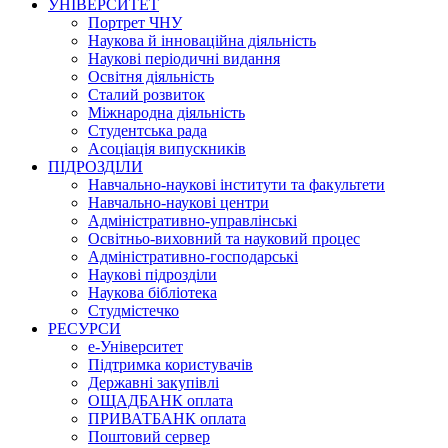
УНІВЕРСИТЕТ
Портрет ЧНУ
Наукова й інноваційна діяльність
Наукові періодичні видання
Освітня діяльність
Сталий розвиток
Міжнародна діяльність
Студентська рада
Асоціація випускників
ПІДРОЗДІЛИ
Навчально-наукові інститути та факультети
Навчально-наукові центри
Адміністративно-управлінські
Освітньо-виховний та науковий процес
Адміністративно-господарські
Наукові підрозділи
Наукова бібліотека
Студмістечко
РЕСУРСИ
е-Університет
Підтримка користувачів
Державні закупівлі
ОЩАДБАНК оплата
ПРИВАТБАНК оплата
Поштовий сервер