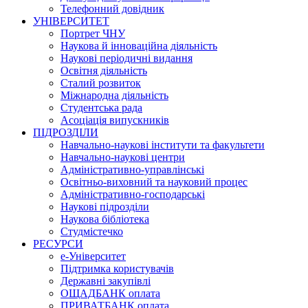
Телефонний довідник
УНІВЕРСИТЕТ
Портрет ЧНУ
Наукова й інноваційна діяльність
Наукові періодичні видання
Освітня діяльність
Сталий розвиток
Міжнародна діяльність
Студентська рада
Асоціація випускників
ПІДРОЗДІЛИ
Навчально-наукові інститути та факультети
Навчально-наукові центри
Адміністративно-управлінські
Освітньо-виховний та науковий процес
Адміністративно-господарські
Наукові підрозділи
Наукова бібліотека
Студмістечко
РЕСУРСИ
е-Університет
Підтримка користувачів
Державні закупівлі
ОЩАДБАНК оплата
ПРИВАТБАНК оплата