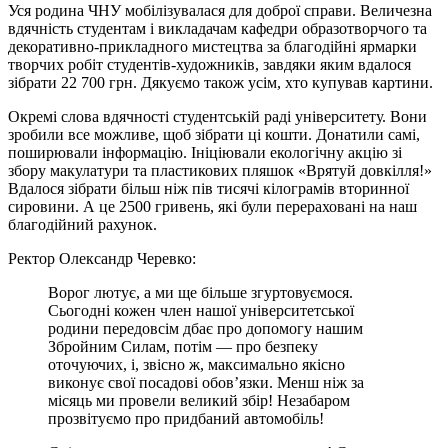
Уся родина ЧНУ мобілізувалася для доброї справи. Величезна
вдячність студентам і викладачам кафедри образотворчого та
декоративно-прикладного мистецтва за благодійні ярмарки
творчих робіт студентів-художників, завдяки яким вдалося
зібрати 22 700 грн. Дякуємо також усім, хто купував картини.
Окремі слова вдячності студентській раді університету. Вони
зробили все можливе, щоб зібрати ці кошти. Донатили самі,
поширювали інформацію. Ініціювали екологічну акцію зі
збору макулатури та пластикових пляшок «Врятуй довкілля!»
Вдалося зібрати більш ніж пів тисячі кілограмів вторинної
сировини. А це 2500 гривень, які були перераховані на наш
благодійний рахунок.
Ректор Олександр Черевко:
Ворог лютує, а ми ще більше згуртовуємося.
Сьогодні кожен член нашої університетської
родини передовсім дбає про допомогу нашим
Збройним Силам, потім — про безпеку
оточуючих, і, звісно ж, максимально якісно
виконує свої посадові обов’язки. Менш ніж за
місяць ми провели великий збір! Незабаром
прозвітуємо про придбаний автомобіль!