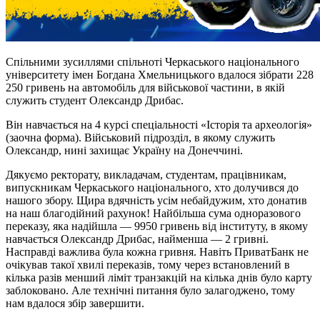
Спільними зусиллями спільноті Черкаського національного
університету імен Богдана Хмельницького вдалося зібрати 228
250 гривень на автомобіль для військової частини, в якій
служить студент Олександр Дрибас.
Він навчається на 4 курсі спеціальності «Історія та археологія»
(заочна форма). Військовий підрозділ, в якому служить
Олександр, нині захищає Україну на Донеччині.
Дякуємо ректорату, викладачам, студентам, працівникам,
випускникам Черкаського національного, хто долучився до
нашого збору. Щира вдячність усім небайдужим, хто донатив
на наш благодійний рахунок! Найбільша сума одноразового
переказу, яка надійшла — 9950 гривень від інституту, в якому
навчається Олександр Дрибас, найменша — 2 гривні.
Насправді важлива була кожна гривня. Навіть ПриватБанк не
очікував такої хвилі переказів, тому через встановлений в
кілька разів менший ліміт транзакцій на кілька днів було карту
заблоковано. Але технічні питання було залагоджено, тому
нам вдалося збір завершити.