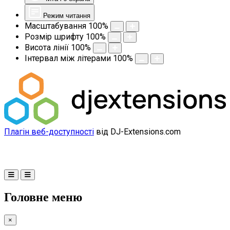
Режим читання
Масштабування
100
%
Розмір шрифту
100
%
Висота лінії
100
%
Інтервал між літерами
100
%
Плагін веб-доступності
від DJ-Extensions.com
Головне меню
×