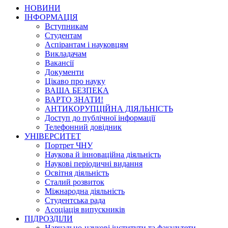
НОВИНИ
ІНФОРМАЦІЯ
Вступникам
Студентам
Аспірантам і науковцям
Викладачам
Вакансії
Документи
Цікаво про науку
ВАША БЕЗПЕКА
ВАРТО ЗНАТИ!
АНТИКОРУПЦІЙНА ДІЯЛЬНІСТЬ
Доступ до публічної інформації
Телефонний довідник
УНІВЕРСИТЕТ
Портрет ЧНУ
Наукова й інноваційна діяльність
Наукові періодичні видання
Освітня діяльність
Сталий розвиток
Міжнародна діяльність
Студентська рада
Асоціація випускників
ПІДРОЗДІЛИ
Навчально-наукові інститути та факультети