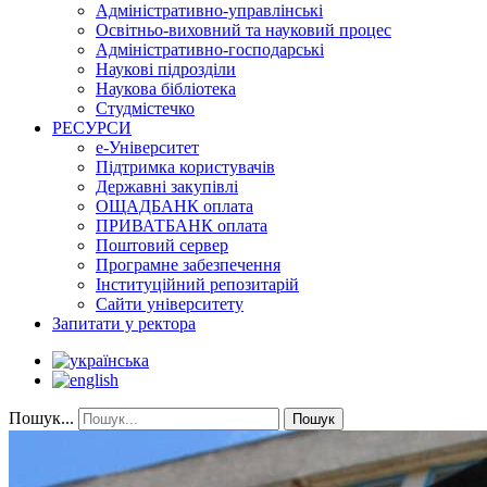
Адміністративно-управлінські
Освітньо-виховний та науковий процес
Адміністративно-господарські
Наукові підрозділи
Наукова бібліотека
Студмістечко
РЕСУРСИ
е-Університет
Підтримка користувачів
Державні закупівлі
ОЩАДБАНК оплата
ПРИВАТБАНК оплата
Поштовий сервер
Програмне забезпечення
Інституційний репозитарій
Сайти університету
Запитати у ректора
Пошук...
Пошук