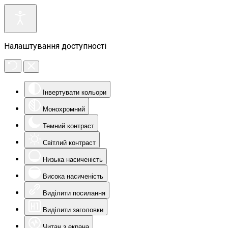
Налаштування доступності
Інвертувати кольори
Монохромний
Темний контраст
Світлий контраст
Низька насиченість
Висока насиченість
Виділити посилання
Виділити заголовки
Читач з екрана