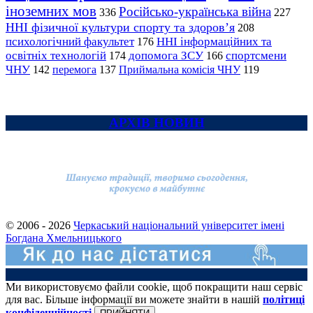
іноземних мов
Російсько-українська війна
336
227
ННІ фізичної культури спорту та здоров’я
208
психологічний факультет
ННІ інформаційних та
176
освітніх технологій
допомога ЗСУ
спортсмени
174
166
ЧНУ
перемога
142
137
Приймальна комісія ЧНУ
119
АРХІВ НОВИН
© 2006 - 2026
Черкаський національний університет імені
Богдана Хмельницького
Ми використовуємо файли cookie, щоб покращити наш сервіс
для вас. Більше інформації ви можете знайти в нашій
політиці
конфіденційності