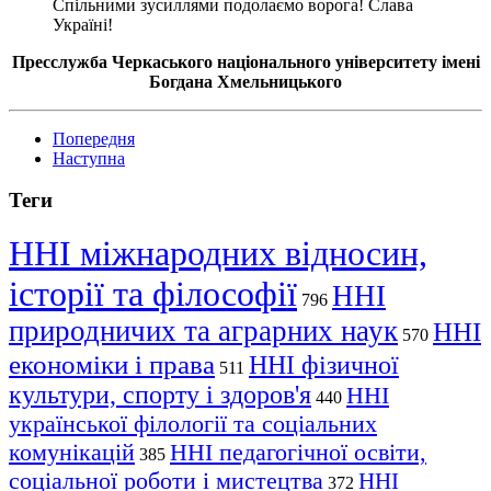
Спільними зусиллями подолаємо ворога! Слава
Україні!
Пресслужба Черкаського національного університету імені
Богдана Хмельницького
Попередня
Наступна
Теги
ННІ міжнародних відносин,
історії та філософії
ННІ
796
природничих та аграрних наук
ННІ
570
економіки і права
ННІ фізичної
511
культури, спорту і здоров'я
ННІ
440
української філології та соціальних
комунікацій
ННІ педагогічної освіти,
385
соціальної роботи і мистецтва
ННІ
372