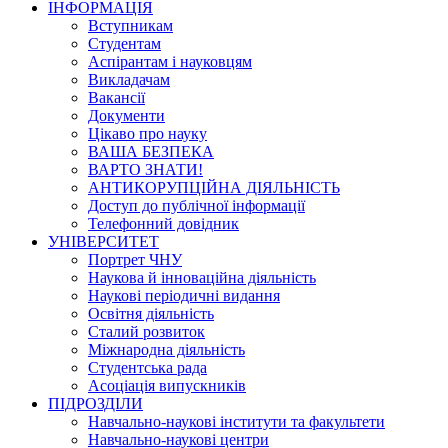
ІНФОРМАЦІЯ
Вступникам
Студентам
Аспірантам і науковцям
Викладачам
Вакансії
Документи
Цікаво про науку
ВАША БЕЗПЕКА
ВАРТО ЗНАТИ!
АНТИКОРУПЦІЙНА ДІЯЛЬНІСТЬ
Доступ до публічної інформації
Телефонний довідник
УНІВЕРСИТЕТ
Портрет ЧНУ
Наукова й інноваційна діяльність
Наукові періодичні видання
Освітня діяльність
Сталий розвиток
Міжнародна діяльність
Студентська рада
Асоціація випускників
ПІДРОЗДІЛИ
Навчально-наукові інститути та факультети
Навчально-наукові центри