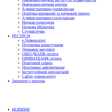
Навчально-наукові центри
Адміністративно-управлінські
Освітньо-виховний та науковий процес
Адміністративно-господарські
Наукові підрозділи
Наукова бібліотека
Студмістечко
РЕСУРСИ
е-Університет
Підтримка користувачів
Державні закупівлі
ОЩАДБАНК оплата
ПРИВАТБАНК оплата
Поштовий сервер
Програмне забезпечення
Інституційний репозитарій
Сайти університету
Запитати у ректора
НОВИНИ