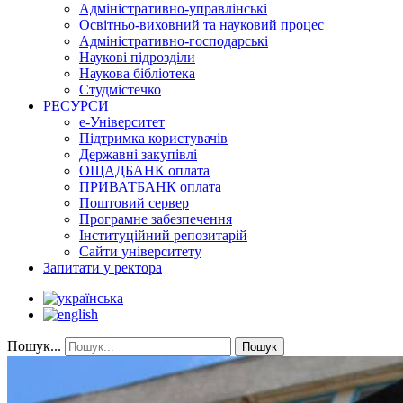
Адміністративно-управлінські
Освітньо-виховний та науковий процес
Адміністративно-господарські
Наукові підрозділи
Наукова бібліотека
Студмістечко
РЕСУРСИ
е-Університет
Підтримка користувачів
Державні закупівлі
ОЩАДБАНК оплата
ПРИВАТБАНК оплата
Поштовий сервер
Програмне забезпечення
Інституційний репозитарій
Сайти університету
Запитати у ректора
Пошук...
Пошук