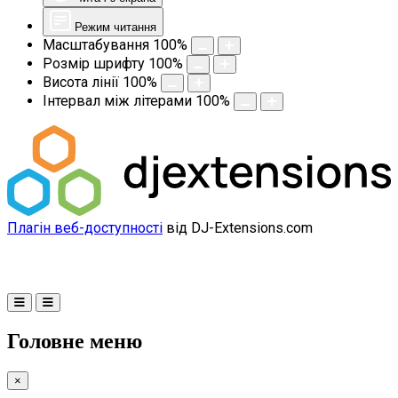
Режим читання
Масштабування
100
%
Розмір шрифту
100
%
Висота лінії
100
%
Інтервал між літерами
100
%
Плагін веб-доступності
від DJ-Extensions.com
Головне меню
×