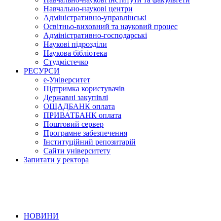
Навчально-наукові центри
Адміністративно-управлінські
Освітньо-виховний та науковий процес
Адміністративно-господарські
Наукові підрозділи
Наукова бібліотека
Студмістечко
РЕСУРСИ
е-Університет
Підтримка користувачів
Державні закупівлі
ОЩАДБАНК оплата
ПРИВАТБАНК оплата
Поштовий сервер
Програмне забезпечення
Інституційний репозитарій
Сайти університету
Запитати у ректора
НОВИНИ