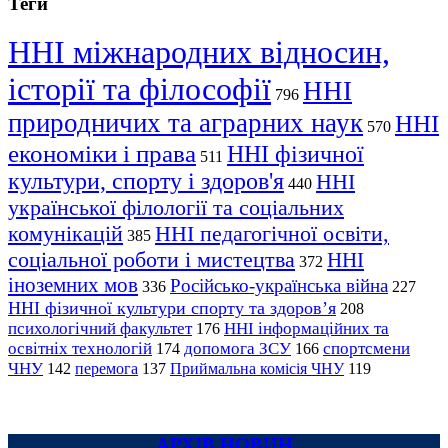
Теги
ННІ міжнародних відносин,
історії та філософії
ННІ
796
природничих та аграрних наук
ННІ
570
економіки і права
ННІ фізичної
511
культури, спорту і здоров'я
ННІ
440
української філології та соціальних
комунікацій
ННІ педагогічної освіти,
385
соціальної роботи і мистецтва
ННІ
372
іноземних мов
Російсько-українська війна
336
227
ННІ фізичної культури спорту та здоров’я
208
психологічний факультет
ННІ інформаційних та
176
освітніх технологій
допомога ЗСУ
спортсмени
174
166
ЧНУ
перемога
142
137
Приймальна комісія ЧНУ
119
АРХІВ НОВИН