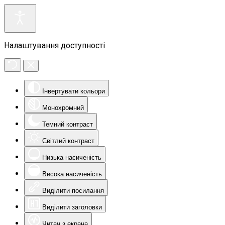
Налаштування доступності
Інвертувати кольори
Монохромний
Темний контраст
Світлий контраст
Низька насиченість
Висока насиченість
Виділити посилання
Виділити заголовки
Читач з екрана