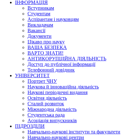
ІНФОРМАЦІЯ
Вступникам
Студентам
Аспірантам і науковцям
Викладачам
Вакансії
Документи
Цікаво про науку
ВАША БЕЗПЕКА
ВАРТО ЗНАТИ!
АНТИКОРУПЦІЙНА ДІЯЛЬНІСТЬ
Доступ до публічної інформації
Телефонний довідник
УНІВЕРСИТЕТ
Портрет ЧНУ
Наукова й інноваційна діяльність
Наукові періодичні видання
Освітня діяльність
Сталий розвиток
Міжнародна діяльність
Студентська рада
Асоціація випускників
ПІДРОЗДІЛИ
Навчально-наукові інститути та факультети
Навчально-наукові центри