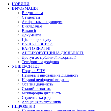
НОВИНИ
ІНФОРМАЦІЯ
Вступникам
Студентам
Аспірантам і науковцям
Викладачам
Вакансії
Документи
Цікаво про науку
ВАША БЕЗПЕКА
ВАРТО ЗНАТИ!
АНТИКОРУПЦІЙНА ДІЯЛЬНІСТЬ
Доступ до публічної інформації
Телефонний довідник
УНІВЕРСИТЕТ
Портрет ЧНУ
Наукова й інноваційна діяльність
Наукові періодичні видання
Освітня діяльність
Сталий розвиток
Міжнародна діяльність
Студентська рада
Асоціація випускників
ПІДРОЗДІЛИ
Навчально-наукові інститути та факультети