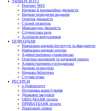
УНІВЕРСИТЕТ
Портрет ЧНУ
Наукова й інноваційна діяльність
Наукові періодичні видання
Освітня діяльність
Сталий розвиток
Міжнародна діяльність
Студентська рада
Асоціація випускників
ПІДРОЗДІЛИ
Навчально-наукові інститути та факультети
Навчально-наукові центри
Адміністративно-управлінські
Освітньо-виховний та науковий процес
Адміністративно-господарські
Наукові підрозділи
Наукова бібліотека
Студмістечко
РЕСУРСИ
е-Університет
Підтримка користувачів
Державні закупівлі
ОЩАДБАНК оплата
ПРИВАТБАНК оплата
Поштовий сервер