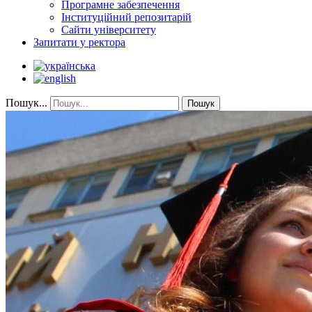
Програмне забезпечення
Інституційний репозитарій
Сайти університету
Запитати у ректора
Пошук...
Пошук