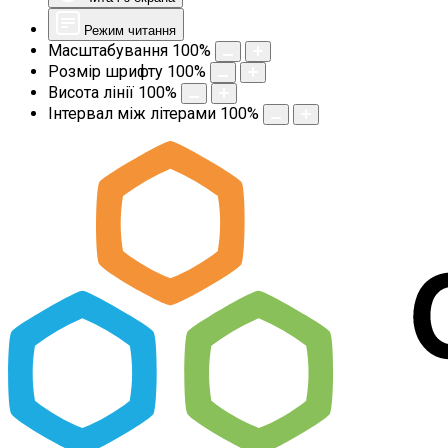
Режим читання
Масштабування
100
%
Розмір шрифту
100
%
Висота лінії
100
%
Інтервал між літерами
100
%