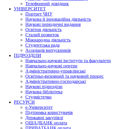
Телефонний довідник
УНІВЕРСИТЕТ
Портрет ЧНУ
Наукова й інноваційна діяльність
Наукові періодичні видання
Освітня діяльність
Сталий розвиток
Міжнародна діяльність
Студентська рада
Асоціація випускників
ПІДРОЗДІЛИ
Навчально-наукові інститути та факультети
Навчально-наукові центри
Адміністративно-управлінські
Освітньо-виховний та науковий процес
Адміністративно-господарські
Наукові підрозділи
Наукова бібліотека
Студмістечко
РЕСУРСИ
е-Університет
Підтримка користувачів
Державні закупівлі
ОЩАДБАНК оплата
ПРИВАТБАНК оплата