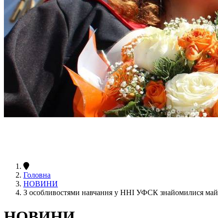
Головна
НОВИНИ
З особливостями навчання у ННІ УФСК знайомилися майб
НОВИНИ