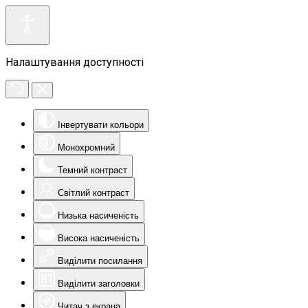
Налаштування доступності
Інвертувати кольори
Монохромний
Темний контраст
Світлий контраст
Низька насиченість
Висока насиченість
Виділити посилання
Виділити заголовки
Читач з екрана