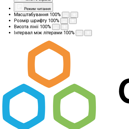
Режим читання
Масштабування
100
%
Розмір шрифту
100
%
Висота лінії
100
%
Інтервал між літерами
100
%