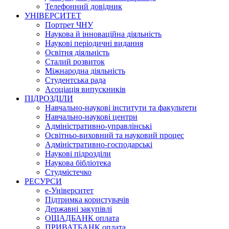
Телефонний довідник
УНІВЕРСИТЕТ
Портрет ЧНУ
Наукова й інноваційна діяльність
Наукові періодичні видання
Освітня діяльність
Сталий розвиток
Міжнародна діяльність
Студентська рада
Асоціація випускників
ПІДРОЗДІЛИ
Навчально-наукові інститути та факультети
Навчально-наукові центри
Адміністративно-управлінські
Освітньо-виховний та науковий процес
Адміністративно-господарські
Наукові підрозділи
Наукова бібліотека
Студмістечко
РЕСУРСИ
е-Університет
Підтримка користувачів
Державні закупівлі
ОЩАДБАНК оплата
ПРИВАТБАНК оплата