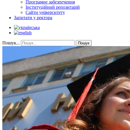
Програмне забезпечення
Інституційний репозитарій
Сайти університету
Запитати у ректора
Пошук...
Пошук