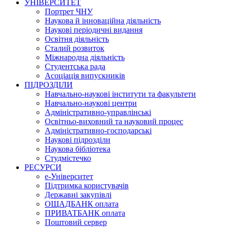
УНІВЕРСИТЕТ
Портрет ЧНУ
Наукова й інноваційна діяльність
Наукові періодичні видання
Освітня діяльність
Сталий розвиток
Міжнародна діяльність
Студентська рада
Асоціація випускників
ПІДРОЗДІЛИ
Навчально-наукові інститути та факультети
Навчально-наукові центри
Адміністративно-управлінські
Освітньо-виховний та науковий процес
Адміністративно-господарські
Наукові підрозділи
Наукова бібліотека
Студмістечко
РЕСУРСИ
е-Університет
Підтримка користувачів
Державні закупівлі
ОЩАДБАНК оплата
ПРИВАТБАНК оплата
Поштовий сервер