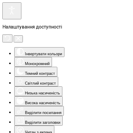
Налаштування доступності
Інвертувати кольори
Монохромний
Темний контраст
Світлий контраст
Низька насиченість
Висока насиченість
Виділити посилання
Виділити заголовки
Читач з екрана