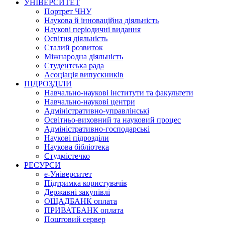
УНІВЕРСИТЕТ
Портрет ЧНУ
Наукова й інноваційна діяльність
Наукові періодичні видання
Освітня діяльність
Сталий розвиток
Міжнародна діяльність
Студентська рада
Асоціація випускників
ПІДРОЗДІЛИ
Навчально-наукові інститути та факультети
Навчально-наукові центри
Адміністративно-управлінські
Освітньо-виховний та науковий процес
Адміністративно-господарські
Наукові підрозділи
Наукова бібліотека
Студмістечко
РЕСУРСИ
е-Університет
Підтримка користувачів
Державні закупівлі
ОЩАДБАНК оплата
ПРИВАТБАНК оплата
Поштовий сервер