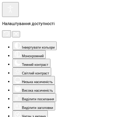
Налаштування доступності
Інвертувати кольори
Монохромний
Темний контраст
Світлий контраст
Низька насиченість
Висока насиченість
Виділити посилання
Виділити заголовки
Читач з екрана