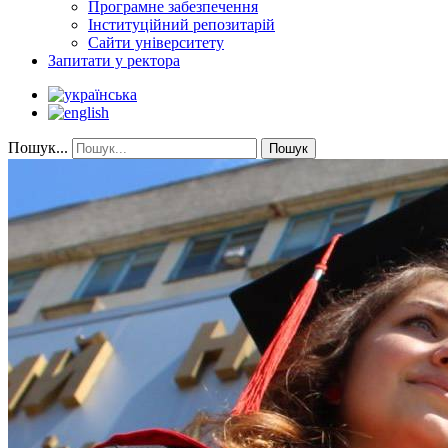
Програмне забезпечення
Інституційний репозитарій
Сайти університету
Запитати у ректора
Пошук...
Пошук