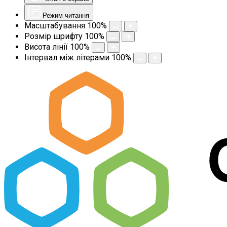
Режим читання
Масштабування
100
%
Розмір шрифту
100
%
Висота лінії
100
%
Інтервал між літерами
100
%