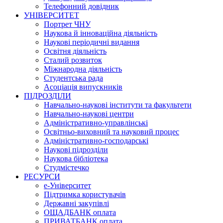
Телефонний довідник
УНІВЕРСИТЕТ
Портрет ЧНУ
Наукова й інноваційна діяльність
Наукові періодичні видання
Освітня діяльність
Сталий розвиток
Міжнародна діяльність
Студентська рада
Асоціація випускників
ПІДРОЗДІЛИ
Навчально-наукові інститути та факультети
Навчально-наукові центри
Адміністративно-управлінські
Освітньо-виховний та науковий процес
Адміністративно-господарські
Наукові підрозділи
Наукова бібліотека
Студмістечко
РЕСУРСИ
е-Університет
Підтримка користувачів
Державні закупівлі
ОЩАДБАНК оплата
ПРИВАТБАНК оплата