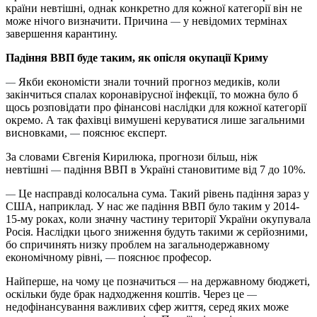
країни невтішні, однак конкретно для кожної категорії він не
може нічого визначити. Причина
у невідомих термінах
—
завершення карантину.
Падіння ВВП буде таким, як опісля окупації Криму
Якби економісти знали точний прогноз медиків, коли
—
закінчиться спалах коронавірусної інфекції, то можна було б
щось розповідати про фінансові наслідки для кожної категорії
окремо. А так фахівці вимушені керуватися лише загальними
висновками,
пояснює експерт.
—
За словами Євгенія Кирилюка, прогнози більш, ніж
невтішні
падіння ВВП в Україні становитиме від 7 до 10%.
—
Це насправді колосальна сума. Такий рівень падіння зараз у
—
США, наприклад. У нас же падіння ВВП було таким у 2014-
15-му роках, коли значну частину території України окупувала
Росія. Наслідки цього зниження будуть такими ж серйозними,
бо спричинять низку проблем на загальнодержавному
економічному рівні,
пояснює професор.
—
Найперше, на чому це позначиться
на державному бюджеті,
—
оскільки буде брак надходження коштів. Через це
—
недофінансування важливих сфер життя, серед яких може