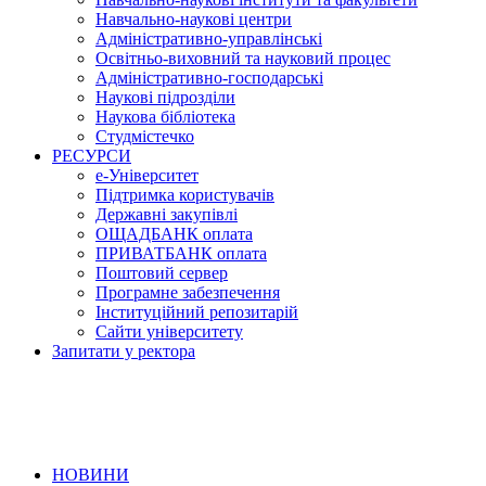
Навчально-наукові центри
Адміністративно-управлінські
Освітньо-виховний та науковий процес
Адміністративно-господарські
Наукові підрозділи
Наукова бібліотека
Студмістечко
РЕСУРСИ
е-Університет
Підтримка користувачів
Державні закупівлі
ОЩАДБАНК оплата
ПРИВАТБАНК оплата
Поштовий сервер
Програмне забезпечення
Інституційний репозитарій
Сайти університету
Запитати у ректора
НОВИНИ