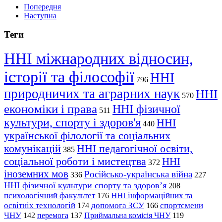
Попередня
Наступна
Теги
ННІ міжнародних відносин,
історії та філософії
ННІ
796
природничих та аграрних наук
ННІ
570
економіки і права
ННІ фізичної
511
культури, спорту і здоров'я
ННІ
440
української філології та соціальних
комунікацій
ННІ педагогічної освіти,
385
соціальної роботи і мистецтва
ННІ
372
іноземних мов
Російсько-українська війна
336
227
ННІ фізичної культури спорту та здоров’я
208
психологічний факультет
ННІ інформаційних та
176
освітніх технологій
допомога ЗСУ
спортсмени
174
166
ЧНУ
перемога
142
137
Приймальна комісія ЧНУ
119