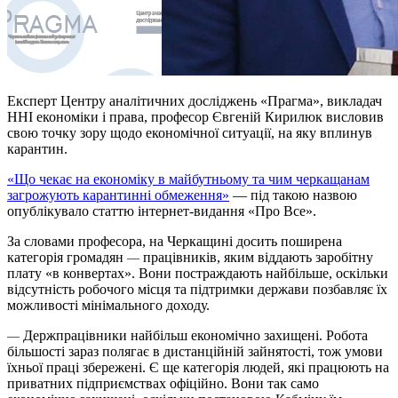
Експерт Центру аналітичних досліджень «Прагма», викладач
ННІ економіки і права, професор Євгеній Кирилюк висловив
свою точку зору щодо економічної ситуації, на яку вплинув
карантин.
«Що чекає на економіку в майбутньому та чим черкащанам
загрожують карантинні обмеження»
— під такою назвою
опублікувало статтю інтернет-видання «Про Все».
За словами професора, на Черкащині досить поширена
категорія громадян
працівників, яким віддають заробітну
—
плату «в конвертах». Вони постраждають найбільше, оскільки
відсутність робочого місця та підтримки держави позбавляє їх
можливості мінімального доходу.
Держпрацівники найбільш економічно захищені. Робота
—
більшості зараз полягає в дистанційній зайнятості, тож умови
їхньої праці збережені. Є ще категорія людей, які працюють на
приватних підприємствах офіційно. Вони так само