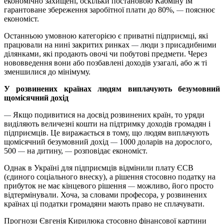
економічно захищені, оскільки постановою Кабміну їм
гарантоване збереження заробітної плати до 80%,
пояснює
—
економіст.
Останньою умовною категорією є приватні підприємці, які
працювали на нині закритих ринках
люди з присадибними
—
ділянками, які продають овочі чи побутові предмети. Через
нововведення вони або позбавлені доходів узагалі, або ж ті
зменшилися до мінімуму.
У розвинених країнах людям виплачують безумовний
щомісячний дохід
Якщо подивитися на досвід розвинених країн, то уряди
—
виділяють величезні кошти на підтримку доходів громадян і
підприємців. Це виражається в тому, що людям виплачують
щомісячний безумовний дохід
1000 доларів на дорослого,
—
500
на дитину,
розповідає економіст.
—
—
Однак в Україні для підприємців відмінили плату ЄСВ
(єдиного соціального внеску), а рішення стосовно податку на
прибуток не має кінцевого рішення
можливо, його просто
—
відтермінували. Хоча, за словами професора, у розвинених
країнах ці податки громадяни мають право не сплачувати.
Прогнози Євгенія Кирилюка стосовно фінансової картини