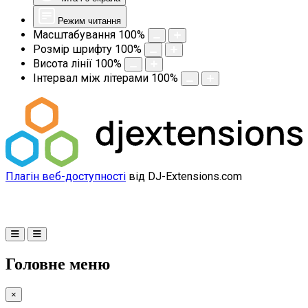
Режим читання
Масштабування
100
%
Розмір шрифту
100
%
Висота лінії
100
%
Інтервал між літерами
100
%
Плагін веб-доступності
від DJ-Extensions.com
Головне меню
×