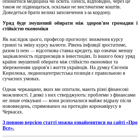
опинитися медицина чи освіта. Пенсії, відповідно, через це
також не підвищаться, оскільки не вистачатиме коштів.
Доведеться брати великі запозичення з-за кордону.
Уряд буде змушений обирати між здоров'ям громадян і
стійкістю економіки
Як наслідок цього, професор прогнозує зниження курсу
гривні та зміну курсу валюти. Рівень інфляції зростатиме,
разом із нею
відсоткова ставка кредиту, що означає меншу
—
зацікавленість підприємців в інвестиціях. Із іншого боку уряд
країни змушений обирати між стійкістю економіки та
збереженням здоров'я і життя українців. На думку Євгенія
Кирилюка, людиноцентристська позиція є правильною в
сучасних умовах.
Однак черкащани, яких ми опитали, мають різні фінансові
можливості. І деякі з них стверджують: проблеми з фінансами
не лише очікувані — вони розпочалися майже відразу після
нововведень, спрямованих на протидію коронавірусу в
Черкасах.
З повною версією статті можна ознайомитися на сайті «Про
Все».