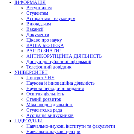
ІНФОРМАЦІЯ
Вступникам
Студентам
Аспірантам і науковцям
Викладачам
Вакансії
Документи
Цікаво про науку
ВАША БЕЗПЕКА
ВАРТО ЗНАТИ!
АНТИКОРУПЦІЙНА ДІЯЛЬНІСТЬ
Доступ до публічної інформації
Телефонний довідник
УНІВЕРСИТЕТ
Портрет ЧНУ
Наукова й інноваційна діяльність
Наукові періодичні видання
Освітня діяльність
Сталий розвиток
Міжнародна діяльність
Студентська рада
Асоціація випускників
ПІДРОЗДІЛИ
Навчально-наукові інститути та факультети
Навчально-наукові центри