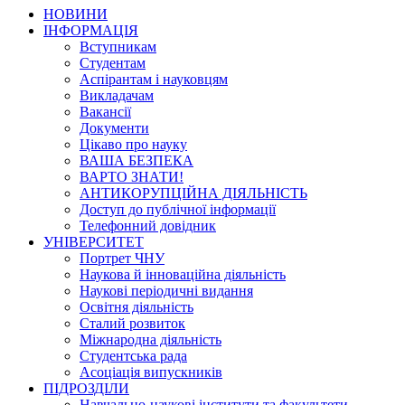
НОВИНИ
ІНФОРМАЦІЯ
Вступникам
Студентам
Аспірантам і науковцям
Викладачам
Вакансії
Документи
Цікаво про науку
ВАША БЕЗПЕКА
ВАРТО ЗНАТИ!
АНТИКОРУПЦІЙНА ДІЯЛЬНІСТЬ
Доступ до публічної інформації
Телефонний довідник
УНІВЕРСИТЕТ
Портрет ЧНУ
Наукова й інноваційна діяльність
Наукові періодичні видання
Освітня діяльність
Сталий розвиток
Міжнародна діяльність
Студентська рада
Асоціація випускників
ПІДРОЗДІЛИ
Навчально-наукові інститути та факультети