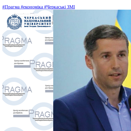
#Прагма
#економіка
#Черкаські ЗМІ