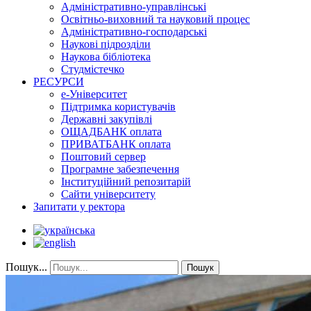
Адміністративно-управлінські
Освітньо-виховний та науковий процес
Адміністративно-господарські
Наукові підрозділи
Наукова бібліотека
Студмістечко
РЕСУРСИ
е-Університет
Підтримка користувачів
Державні закупівлі
ОЩАДБАНК оплата
ПРИВАТБАНК оплата
Поштовий сервер
Програмне забезпечення
Інституційний репозитарій
Сайти університету
Запитати у ректора
Пошук...
Пошук