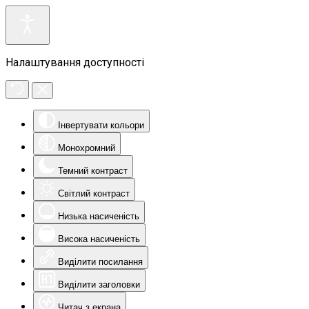
Налаштування доступності
Інвертувати кольори
Монохромний
Темний контраст
Світлий контраст
Низька насиченість
Висока насиченість
Виділити посилання
Виділити заголовки
Читач з екрана