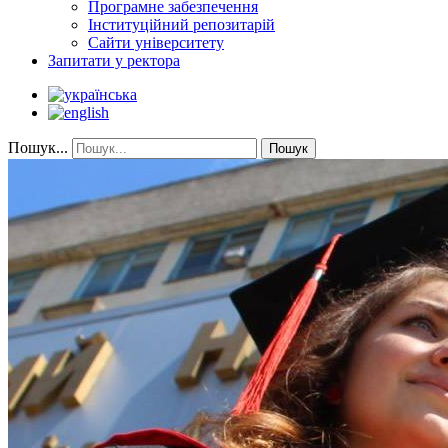
Програмне забезпечення
Інституційний репозитарій
Сайти університету
Запитати у ректора
Пошук...
Пошук