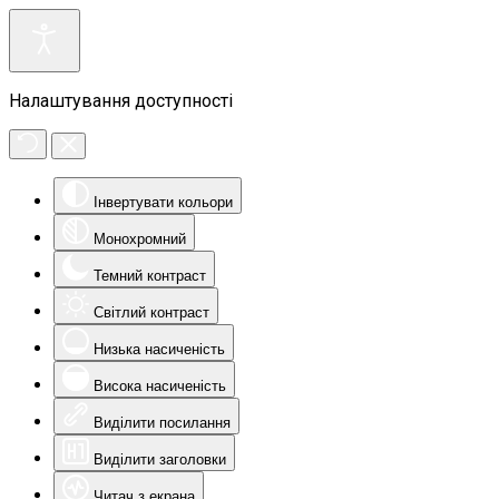
Налаштування доступності
Інвертувати кольори
Монохромний
Темний контраст
Світлий контраст
Низька насиченість
Висока насиченість
Виділити посилання
Виділити заголовки
Читач з екрана