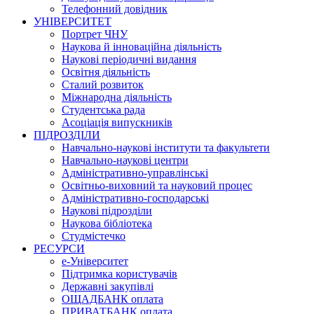
Телефонний довідник
УНІВЕРСИТЕТ
Портрет ЧНУ
Наукова й інноваційна діяльність
Наукові періодичні видання
Освітня діяльність
Сталий розвиток
Міжнародна діяльність
Студентська рада
Асоціація випускників
ПІДРОЗДІЛИ
Навчально-наукові інститути та факультети
Навчально-наукові центри
Адміністративно-управлінські
Освітньо-виховний та науковий процес
Адміністративно-господарські
Наукові підрозділи
Наукова бібліотека
Студмістечко
РЕСУРСИ
е-Університет
Підтримка користувачів
Державні закупівлі
ОЩАДБАНК оплата
ПРИВАТБАНК оплата