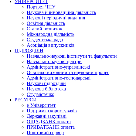
УНІВЕРСИТЕТ
Портрет ЧНУ
Наукова й інноваційна діяльність
Наукові періодичні видання
Освітня діяльність
Сталий розвиток
Міжнародна діяльність
Студентська рада
Асоціація випускників
ПІДРОЗДІЛИ
Навчально-наукові інститути та факультети
Навчально-наукові центри
Адміністративно-управлінські
Освітньо-виховний та науковий процес
Адміністративно-господарські
Наукові підрозділи
Наукова бібліотека
Студмістечко
РЕСУРСИ
е-Університет
Підтримка користувачів
Державні закупівлі
ОЩАДБАНК оплата
ПРИВАТБАНК оплата
Поштовий сервер