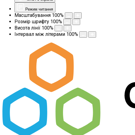
Режим читання
Масштабування
100
%
Розмір шрифту
100
%
Висота лінії
100
%
Інтервал між літерами
100
%