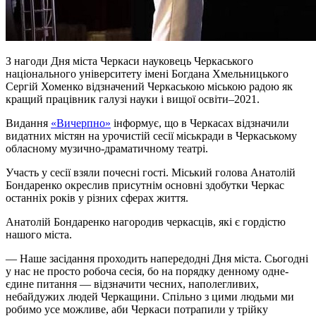
З нагоди Дня міста Черкаси науковець Черкаського
національного університету імені Богдана Хмельницького
Сергій Хоменко відзначений Черкаською міською радою як
кращий працівник галузі науки і вищої освіти–2021.
Видання
«Вичерпно»
інформує, що в Черкасах відзначили
видатних містян на урочистій сесії міськради в Черкаському
обласному музично-драматичному театрі.
Участь у сесії взяли почесні гості. Міський голова Анатолій
Бондаренко окреслив присутнім основні здобутки Черкас
останніх років у різних сферах життя.
Анатолій Бондаренко нагородив черкасців, які є гордістю
нашого міста.
— Наше засідання проходить напередодні Дня міста. Сьогодні
у нас не просто робоча сесія, бо на порядку денному одне-
єдине питання — відзначити чесних, наполегливих,
небайдужих людей Черкащини. Спільно з цими людьми ми
робимо усе можливе, аби Черкаси потрапили у трійку