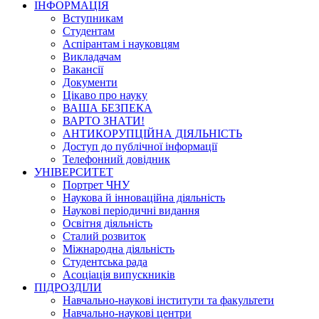
ІНФОРМАЦІЯ
Вступникам
Студентам
Аспірантам і науковцям
Викладачам
Вакансії
Документи
Цікаво про науку
ВАША БЕЗПЕКА
ВАРТО ЗНАТИ!
АНТИКОРУПЦІЙНА ДІЯЛЬНІСТЬ
Доступ до публічної інформації
Телефонний довідник
УНІВЕРСИТЕТ
Портрет ЧНУ
Наукова й інноваційна діяльність
Наукові періодичні видання
Освітня діяльність
Сталий розвиток
Міжнародна діяльність
Студентська рада
Асоціація випускників
ПІДРОЗДІЛИ
Навчально-наукові інститути та факультети
Навчально-наукові центри