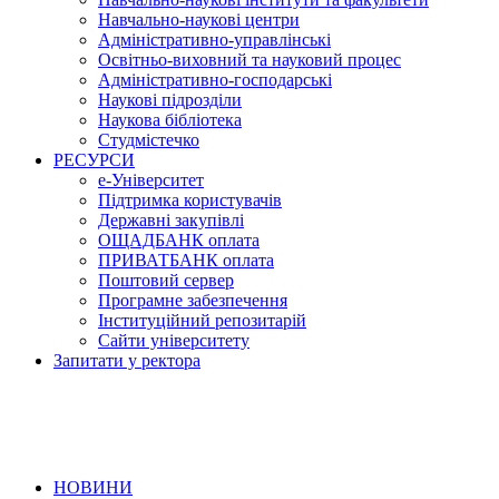
Навчально-наукові центри
Адміністративно-управлінські
Освітньо-виховний та науковий процес
Адміністративно-господарські
Наукові підрозділи
Наукова бібліотека
Студмістечко
РЕСУРСИ
е-Університет
Підтримка користувачів
Державні закупівлі
ОЩАДБАНК оплата
ПРИВАТБАНК оплата
Поштовий сервер
Програмне забезпечення
Інституційний репозитарій
Сайти університету
Запитати у ректора
НОВИНИ