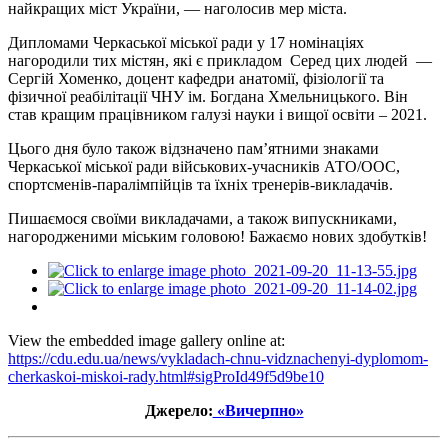
найкращих міст України, — наголосив мер міста.
Дипломами Черкаської міської ради у 17 номінаціях
нагородили тих містян, які є прикладом Серед цих людей —
Сергій Хоменко, доцент кафедри анатомії, фізіології та
фізичної реабілітації ЧНУ ім. Богдана Хмельницького. Він
став кращим працівником галузі науки і вищої освіти – 2021.
Цього дня було також відзначено пам’ятними знаками
Черкаської міської ради військових-учасників АТО/ООС,
спортсменів-паралімпійців та їхніх тренерів-викладачів.
Пишаємося своїми викладачами, а також випускниками,
нагородженими міським головою! Бажаємо нових здобутків!
View the embedded image gallery online at:
https://cdu.edu.ua/news/vykladach-chnu-vidznachenyi-dyplomom-
cherkaskoi-miskoi-rady.html#sigProId49f5d9be10
Джерело:
«Вичерпно»