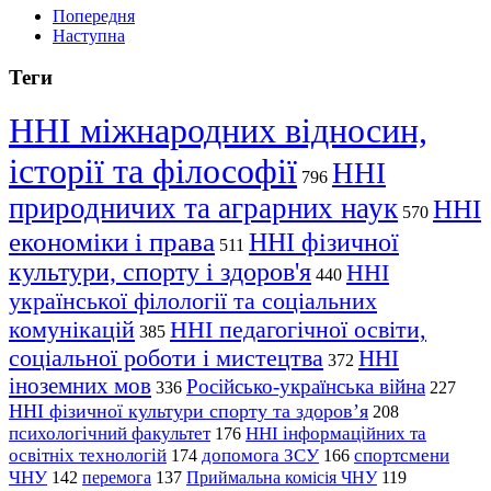
Попередня
Наступна
Теги
ННІ міжнародних відносин,
історії та філософії
ННІ
796
природничих та аграрних наук
ННІ
570
економіки і права
ННІ фізичної
511
культури, спорту і здоров'я
ННІ
440
української філології та соціальних
комунікацій
ННІ педагогічної освіти,
385
соціальної роботи і мистецтва
ННІ
372
іноземних мов
Російсько-українська війна
336
227
ННІ фізичної культури спорту та здоров’я
208
психологічний факультет
ННІ інформаційних та
176
освітніх технологій
допомога ЗСУ
спортсмени
174
166
ЧНУ
перемога
142
137
Приймальна комісія ЧНУ
119