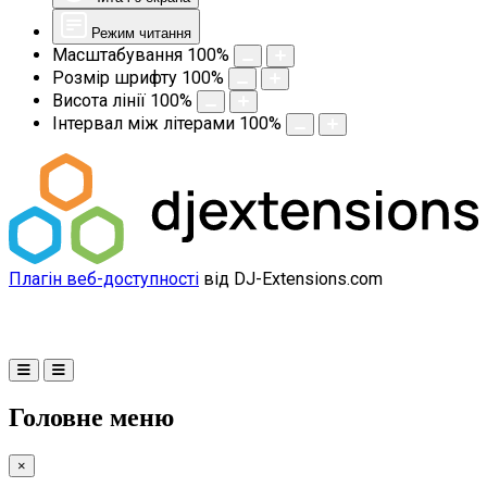
Режим читання
Масштабування
100
%
Розмір шрифту
100
%
Висота лінії
100
%
Інтервал між літерами
100
%
Плагін веб-доступності
від DJ-Extensions.com
Головне меню
×