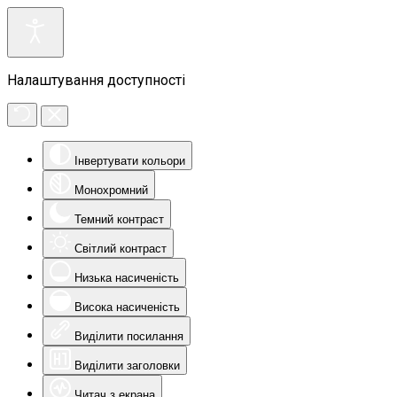
Налаштування доступності
Інвертувати кольори
Монохромний
Темний контраст
Світлий контраст
Низька насиченість
Висока насиченість
Виділити посилання
Виділити заголовки
Читач з екрана