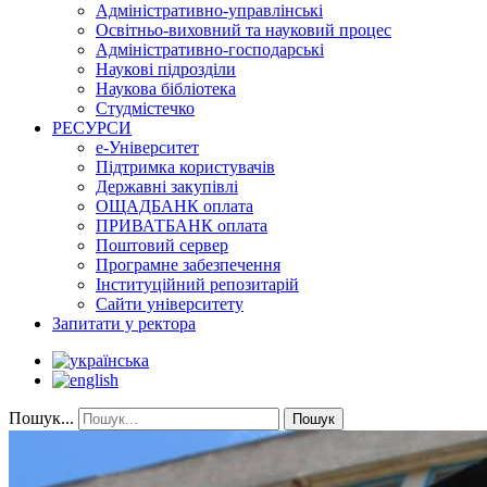
Адміністративно-управлінські
Освітньо-виховний та науковий процес
Адміністративно-господарські
Наукові підрозділи
Наукова бібліотека
Студмістечко
РЕСУРСИ
е-Університет
Підтримка користувачів
Державні закупівлі
ОЩАДБАНК оплата
ПРИВАТБАНК оплата
Поштовий сервер
Програмне забезпечення
Інституційний репозитарій
Сайти університету
Запитати у ректора
Пошук...
Пошук