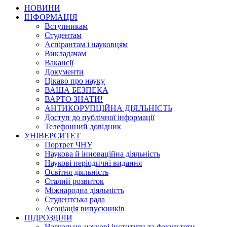
НОВИНИ
ІНФОРМАЦІЯ
Вступникам
Студентам
Аспірантам і науковцям
Викладачам
Вакансії
Документи
Цікаво про науку
ВАША БЕЗПЕКА
ВАРТО ЗНАТИ!
АНТИКОРУПЦІЙНА ДІЯЛЬНІСТЬ
Доступ до публічної інформації
Телефонний довідник
УНІВЕРСИТЕТ
Портрет ЧНУ
Наукова й інноваційна діяльність
Наукові періодичні видання
Освітня діяльність
Сталий розвиток
Міжнародна діяльність
Студентська рада
Асоціація випускників
ПІДРОЗДІЛИ
Навчально-наукові інститути та факультети