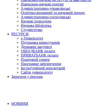
Навчально-наукові центри
Адміністративно-управлінські
Освітньо-виховний та науковий процес
Адміністративно-господарські
Наукові підрозділи
Наукова бібліотека
Студмістечко
РЕСУРСИ
е-Університет
Підтримка користувачів
Державні закупівлі
ОЩАДБАНК оплата
ПРИВАТБАНК оплата
Поштовий сервер
Програмне забезпечення
Інституційний репозитарій
Сайти університету
Запитати у ректора
НОВИНИ