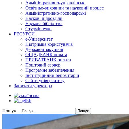
Адміністративно-управлінські
Освітньо-виховний та науковий процес
Адміністративно-господарські
Наукові підрозділи
Наукова бібліотека
Студмістечко
РЕСУРСИ
е-Університет
Підтримка користувачів
Державні закупівлі
ОЩАДБАНК оплата
ПРИВАТБАНК оплата
Поштовий сервер
Програмне забезпечення
Інституційний репозитарій
Сайти університету
Запитати у ректора
Пошук...
Пошук