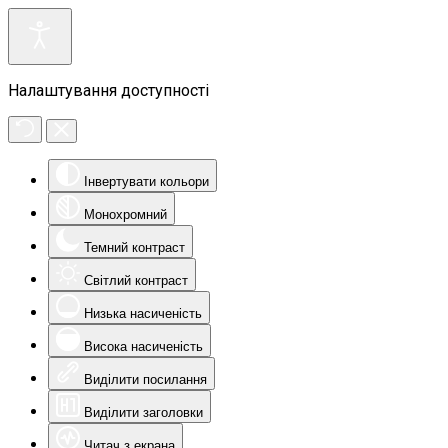
Налаштування доступності
Інвертувати кольори
Монохромний
Темний контраст
Світлий контраст
Низька насиченість
Висока насиченість
Виділити посилання
Виділити заголовки
Читач з екрана