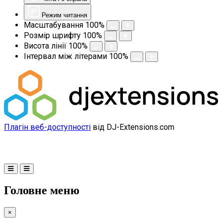
Режим читання
Масштабування
100
%
Розмір шрифту
100
%
Висота лінії
100
%
Інтервал між літерами
100
%
Плагін веб-доступності
від DJ-Extensions.com
Головне меню
×