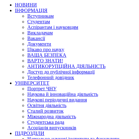
НОВИНИ
ІНФОРМАЦІЯ
Вступникам
Студентам
Аспірантам і науковцям
Викладачам
Вакансії
Документи
Цікаво про науку
ВАША БЕЗПЕКА
ВАРТО ЗНАТИ!
АНТИКОРУПЦІЙНА ДІЯЛЬНІСТЬ
Доступ до публічної інформації
Телефонний довідник
УНІВЕРСИТЕТ
Портрет ЧНУ
Наукова й інноваційна діяльність
Наукові періодичні видання
Освітня діяльність
Сталий розвиток
Міжнародна діяльність
Студентська рада
Асоціація випускників
ПІДРОЗДІЛИ
Навчально-наукові інститути та факультети