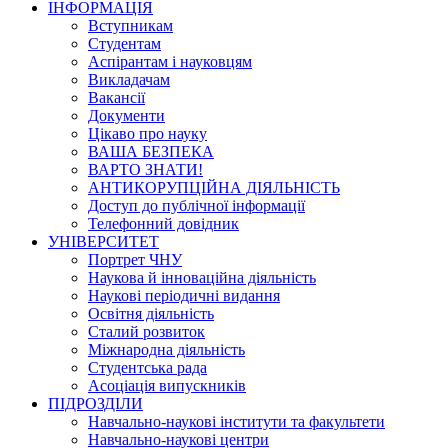
ІНФОРМАЦІЯ
Вступникам
Студентам
Аспірантам і науковцям
Викладачам
Вакансії
Документи
Цікаво про науку
ВАША БЕЗПЕКА
ВАРТО ЗНАТИ!
АНТИКОРУПЦІЙНА ДІЯЛЬНІСТЬ
Доступ до публічної інформації
Телефонний довідник
УНІВЕРСИТЕТ
Портрет ЧНУ
Наукова й інноваційна діяльність
Наукові періодичні видання
Освітня діяльність
Сталий розвиток
Міжнародна діяльність
Студентська рада
Асоціація випускників
ПІДРОЗДІЛИ
Навчально-наукові інститути та факультети
Навчально-наукові центри