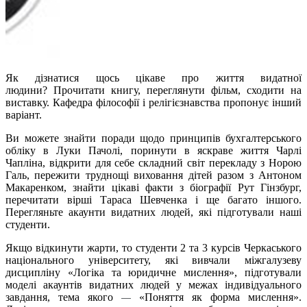
Як дізнатися щось цікаве про життя видатної
людини? Прочитати книгу, переглянути фільм, сходити на
виставку. Кафедра філософії і релігієзнавства пропонує інший
варіант.
Ви можете знайти поради щодо принципів бухгалтерського
обліку в Луки Пачолі, поринути в яскраве життя Чарлі
Чапліна, відкрити для себе складний світ перекладу з Норою
Галь, пережити труднощі виховання дітей разом з Антоном
Макаренком, знайти цікаві факти з біографії Рут Гінзбург,
перечитати вірші Тараса Шевченка і ще багато іншого.
Перегляньте акаунти видатних людей, які підготували наші
студенти.
Якщо відкинути жарти, то студенти 2 та 3 курсів Черкаського
національного університету, які вивчали міжгалузеву
дисципліну «Логіка та юридичне мислення», підготували
моделі акаунтів видатних людей у межах індивідуального
завдання, тема якого
«Поняття як форма мислення».
—