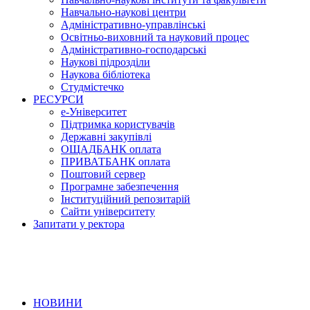
Навчально-наукові центри
Адміністративно-управлінські
Освітньо-виховний та науковий процес
Адміністративно-господарські
Наукові підрозділи
Наукова бібліотека
Студмістечко
РЕСУРСИ
е-Університет
Підтримка користувачів
Державні закупівлі
ОЩАДБАНК оплата
ПРИВАТБАНК оплата
Поштовий сервер
Програмне забезпечення
Інституційний репозитарій
Сайти університету
Запитати у ректора
НОВИНИ