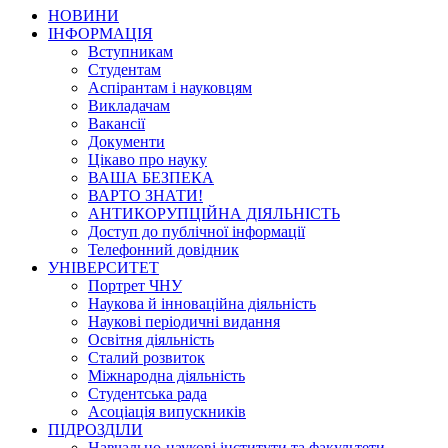
НОВИНИ
ІНФОРМАЦІЯ
Вступникам
Студентам
Аспірантам і науковцям
Викладачам
Вакансії
Документи
Цікаво про науку
ВАША БЕЗПЕКА
ВАРТО ЗНАТИ!
АНТИКОРУПЦІЙНА ДІЯЛЬНІСТЬ
Доступ до публічної інформації
Телефонний довідник
УНІВЕРСИТЕТ
Портрет ЧНУ
Наукова й інноваційна діяльність
Наукові періодичні видання
Освітня діяльність
Сталий розвиток
Міжнародна діяльність
Студентська рада
Асоціація випускників
ПІДРОЗДІЛИ
Навчально-наукові інститути та факультети