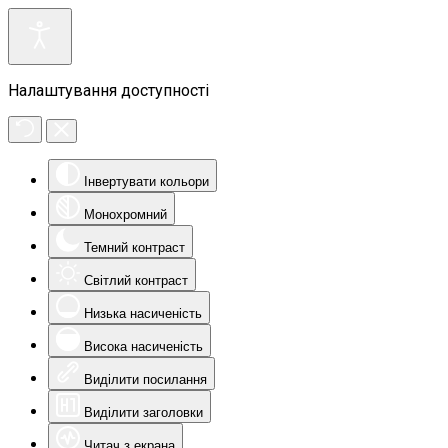
Налаштування доступності
Інвертувати кольори
Монохромний
Темний контраст
Світлий контраст
Низька насиченість
Висока насиченість
Виділити посилання
Виділити заголовки
Читач з екрана