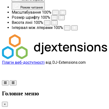
Режим читання
Масштабування
100
%
Розмір шрифту
100
%
Висота лінії
100
%
Інтервал між літерами
100
%
Плагін веб-доступності
від DJ-Extensions.com
Головне меню
×