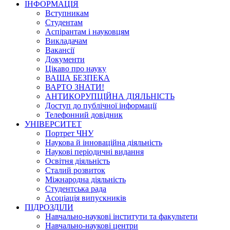
ІНФОРМАЦІЯ
Вступникам
Студентам
Аспірантам і науковцям
Викладачам
Вакансії
Документи
Цікаво про науку
ВАША БЕЗПЕКА
ВАРТО ЗНАТИ!
АНТИКОРУПЦІЙНА ДІЯЛЬНІСТЬ
Доступ до публічної інформації
Телефонний довідник
УНІВЕРСИТЕТ
Портрет ЧНУ
Наукова й інноваційна діяльність
Наукові періодичні видання
Освітня діяльність
Сталий розвиток
Міжнародна діяльність
Студентська рада
Асоціація випускників
ПІДРОЗДІЛИ
Навчально-наукові інститути та факультети
Навчально-наукові центри