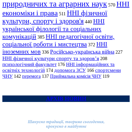
природничих та аграрних наук
ННІ
570
економіки і права
ННІ фізичної
511
культури, спорту і здоров'я
ННІ
440
української філології та соціальних
комунікацій
ННІ педагогічної освіти,
385
соціальної роботи і мистецтва
ННІ
372
іноземних мов
Російсько-українська війна
336
227
ННІ фізичної культури спорту та здоров’я
208
психологічний факультет
ННІ інформаційних та
176
освітніх технологій
допомога ЗСУ
спортсмени
174
166
ЧНУ
перемога
142
137
Приймальна комісія ЧНУ
119
АРХІВ НОВИН