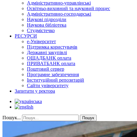
Адміністративно-управлінські
Освітньо-виховний та науковий процес
Адміністративно-господарські
Наукові підрозділи
Наукова бібліотека
Студмістечко
РЕСУРСИ
е-Університет
Підтримка користувачів
Державні закупівлі
ОЩАДБАНК оплата
ПРИВАТБАНК оплата
Поштовий сервер
Програмне забезпечення
Інституційний репозитарій
Сайти університету
Запитати у ректора
Пошук...
Пошук