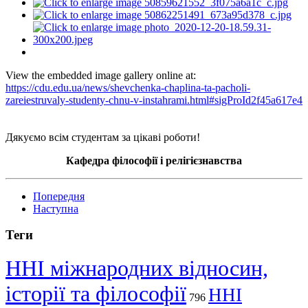
View the embedded image gallery online at:
https://cdu.edu.ua/news/shevchenka-chaplina-ta-pacholi-
zareiestruvaly-studenty-chnu-v-instahrami.html#sigProId2f45a617e4
Дякуємо всім студентам за цікаві роботи!
Кафедра філософії і релігієзнавства
Попередня
Наступна
Теги
ННІ міжнародних відносин,
історії та філософії
ННІ
796