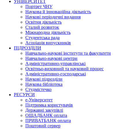
УНІВЕРСИТЕТ
Портрет ЧНУ
Наукова й інноваційна діяльність
Наукові періодичні видання
Освітня діяльність
Сталий розвиток
Міжнародна діяльність
Студентська рада
Асоціація випускників
ПІДРОЗДІЛИ
Навчально-наукові інститути та факультети
Навчально-наукові центри
Адміністративно-управлінські
Освітньо-виховний та науковий процес
Адміністративно-господарські
Наукові підрозділи
Наукова бібліотека
Студмістечко
РЕСУРСИ
е-Університет
Підтримка користувачів
Державні закупівлі
ОЩАДБАНК оплата
ПРИВАТБАНК оплата
Поштовий сервер