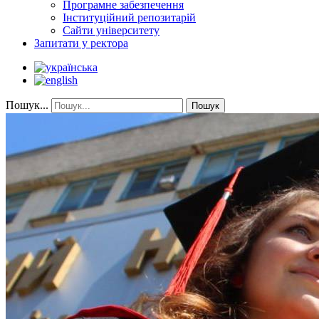
Програмне забезпечення
Інституційний репозитарій
Сайти університету
Запитати у ректора
Пошук...
Пошук