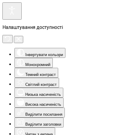
Налаштування доступності
Інвертувати кольори
Монохромний
Темний контраст
Світлий контраст
Низька насиченість
Висока насиченість
Виділити посилання
Виділити заголовки
Читач з екрана