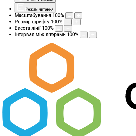
Режим читання
Масштабування
100
%
Розмір шрифту
100
%
Висота лінії
100
%
Інтервал між літерами
100
%