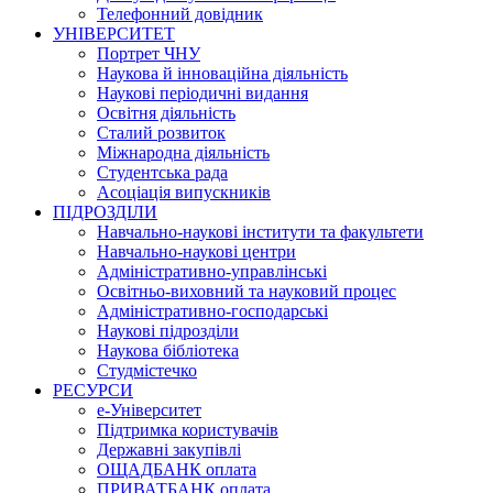
Телефонний довідник
УНІВЕРСИТЕТ
Портрет ЧНУ
Наукова й інноваційна діяльність
Наукові періодичні видання
Освітня діяльність
Сталий розвиток
Міжнародна діяльність
Студентська рада
Асоціація випускників
ПІДРОЗДІЛИ
Навчально-наукові інститути та факультети
Навчально-наукові центри
Адміністративно-управлінські
Освітньо-виховний та науковий процес
Адміністративно-господарські
Наукові підрозділи
Наукова бібліотека
Студмістечко
РЕСУРСИ
е-Університет
Підтримка користувачів
Державні закупівлі
ОЩАДБАНК оплата
ПРИВАТБАНК оплата