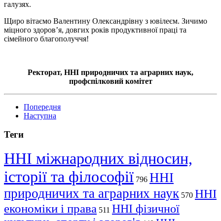
галузях.
Щиро вітаємо Валентину Олександрівну з ювілеєм. Зичимо
міцного здоров’я, довгих років продуктивної праці та
сімейного благополуччя!
Ректорат, ННІ природничих та аграрних наук,
профспілковий комітет
Попередня
Наступна
Теги
ННІ міжнародних відносин,
історії та філософії
ННІ
796
природничих та аграрних наук
ННІ
570
економіки і права
ННІ фізичної
511