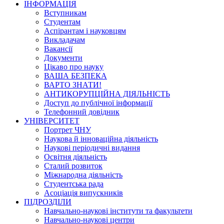
ІНФОРМАЦІЯ
Вступникам
Студентам
Аспірантам і науковцям
Викладачам
Вакансії
Документи
Цікаво про науку
ВАША БЕЗПЕКА
ВАРТО ЗНАТИ!
АНТИКОРУПЦІЙНА ДІЯЛЬНІСТЬ
Доступ до публічної інформації
Телефонний довідник
УНІВЕРСИТЕТ
Портрет ЧНУ
Наукова й інноваційна діяльність
Наукові періодичні видання
Освітня діяльність
Сталий розвиток
Міжнародна діяльність
Студентська рада
Асоціація випускників
ПІДРОЗДІЛИ
Навчально-наукові інститути та факультети
Навчально-наукові центри