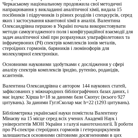
Черкаському національному продовжила свої методичні
напрацювання у викладанні аналітичної хімії, видала 15
посібників і підручників із різних розділів і спецкурсів, серед
яких і застосування квантової хімії в аналізі. Валентина
Олександрівна першою в Україні почала використовувати
методи самоузгодженого поля і конфігураційної взаємодії для
задач аналітичної хімії при розрахунках ультрафіолетових та
інфрачервоних (ІЧ) спектрів комплексів іонів металів,
стероїдних гормонів, барвників і люмінофорів для
молекулярної електроніки.
Основними науковими здобутками є дослідження у сфері
аналізу спектрів комплексів іридію, рутенію, роданідів,
ксантенів.
Валентина Олександрівна є автором 144 наукових статей,
зафіксованих у міжнародних бібліографічних базах даних, і
має індекс Хірша h=18 за даними бази Скопус (всього 927
цитувань). За даними ГуглСколар має h=22 (1293 цитувань).
Бібліометрика української науки помістила Валентину
Мінаєву на 15 місце серед всіх учених Академії Наук і
університетів МОН України з галузі нанотехнології. Її роботи
про ІЧ-спектри стероїдних гормонів і гетероциркуленів
залишаються основними світовими досягненнями в цих