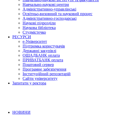
Навчально-наукові центри
Адміністративно-управлінські
Освітньо-виховний та науковий процес
Адміністративно-господарські
Наукові підрозділи
Наукова бібліотека
Студмістечко
РЕСУРСИ
е-Університет
Підтримка користувачів
Державні закупівлі
ОЩАДБАНК оплата
ПРИВАТБАНК оплата
Поштовий сервер
Програмне забезпечення
Інституційний репозитарій
Сайти університету
Запитати у ректора
НОВИНИ