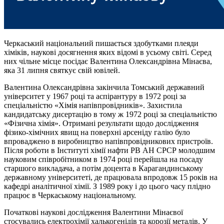
Черкаський національний пишається здобутками плеяди
хіміків, наукові досягнення яких відомі в усьому світі. Серед
них чільне місце посідає Валентина Олександрівна Мінаєва,
яка 31 липня святкує свій ювілей.
Валентина Олександрівна закінчила Томський державний
університет у 1967 році та аспірантуру в 1972 році за
спеціальністю «Хімія напівпровідників». Захистила
кандидатську дисертацію в тому ж 1972 році за спеціальністю
«Фізична хімія». Отримані результати щодо дослідження
фізико-хімічних явищ на поверхні арсеніду галію було
впроваджено в виробництво напівпровідникових пристроїв.
Після роботи в Інституті хімії нафти РВ АН СРСР молодшим
науковим співробітником в 1974 році перейшла на посаду
старшого викладача, а потім доцента в Карагандинському
державному університеті, де працювала впродовж 15 років на
кафедрі аналітичної хімії. З 1989 року і до цього часу плідно
працює в Черкаському національному.
Початкові наукові дослідження Валентини Мінаєвої
стосувались електрохімії халькогенідів та корозії металів. У