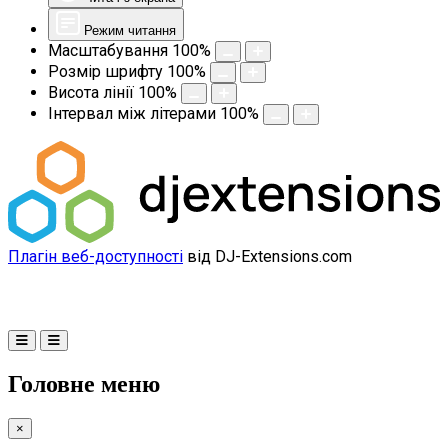
Режим читання
Масштабування
100
%
Розмір шрифту
100
%
Висота лінії
100
%
Інтервал між літерами
100
%
Плагін веб-доступності
від DJ-Extensions.com
Головне меню
×