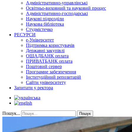
Адміністративно-управлінські
Освітньо-виховний та науковий процес
Адміністративно-господарські
Наукові підрозділи
Наукова бібліотека
Студмістечко
РЕСУРСИ
е-Університет
Підтримка користувачів
Державні закупівлі
ОЩАДБАНК оплата
ПРИВАТБАНК оплата
Поштовий сервер
Програмне забезпечення
Інституційний репозитарій
Сайти університету
Запитати у ректора
Пошук...
Пошук