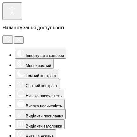
Налаштування доступності
Інвертувати кольори
Монохромний
Темний контраст
Світлий контраст
Низька насиченість
Висока насиченість
Виділити посилання
Виділити заголовки
Читач з екрана