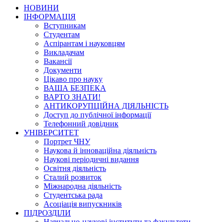
НОВИНИ
ІНФОРМАЦІЯ
Вступникам
Студентам
Аспірантам і науковцям
Викладачам
Вакансії
Документи
Цікаво про науку
ВАША БЕЗПЕКА
ВАРТО ЗНАТИ!
АНТИКОРУПЦІЙНА ДІЯЛЬНІСТЬ
Доступ до публічної інформації
Телефонний довідник
УНІВЕРСИТЕТ
Портрет ЧНУ
Наукова й інноваційна діяльність
Наукові періодичні видання
Освітня діяльність
Сталий розвиток
Міжнародна діяльність
Студентська рада
Асоціація випускників
ПІДРОЗДІЛИ
Навчально-наукові інститути та факультети