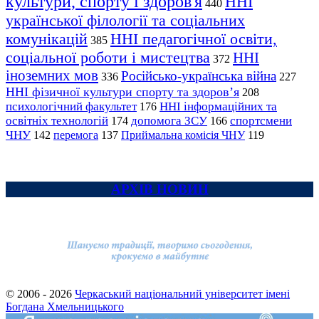
культури, спорту і здоров'я
ННІ
440
української філології та соціальних
комунікацій
ННІ педагогічної освіти,
385
соціальної роботи і мистецтва
ННІ
372
іноземних мов
Російсько-українська війна
336
227
ННІ фізичної культури спорту та здоров’я
208
психологічний факультет
ННІ інформаційних та
176
освітніх технологій
допомога ЗСУ
спортсмени
174
166
ЧНУ
перемога
142
137
Приймальна комісія ЧНУ
119
АРХІВ НОВИН
© 2006 - 2026
Черкаський національний університет імені
Богдана Хмельницького