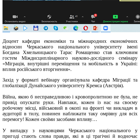
Доцент кафедри економіки та міжнародних економічних
відносин Черкаського національного університету імені
Богдана Хмельницького Тарас Ромащенко став ключовим
гостем Міждисциплінарного науково-дослідного семінару
«Міграція, внутрішні переміщення та мобільність в Україні:
вплив російського вторгнення».
Захід у форматі вебінару організувала кафедра Міграції та
глобалізації Дунайського університету
Кремса
(Австрія).
Війна, якою б несправедливою і кровопролитною не була, не
привід опускати руки. Навпаки, кожен із нас на своєму
робочому місці, військовий в окопі на фронті чи викладач в
аудиторії в тилу, повинен наближати таку омріяну для всіх
перемогу! Кожен своїми засобами впливу…
У випадку з науковцями Черкаського національного у
пригоді стають слова правди, які в ці трагічні й водночас