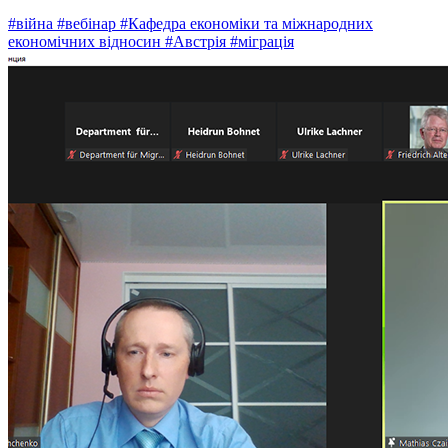
#війна
#вебінар
#Кафедра економіки та міжнародних
економічних відносин
#Австрія
#міграція