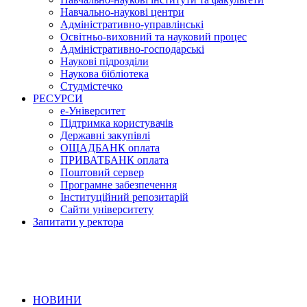
Навчально-наукові центри
Адміністративно-управлінські
Освітньо-виховний та науковий процес
Адміністративно-господарські
Наукові підрозділи
Наукова бібліотека
Студмістечко
РЕСУРСИ
е-Університет
Підтримка користувачів
Державні закупівлі
ОЩАДБАНК оплата
ПРИВАТБАНК оплата
Поштовий сервер
Програмне забезпечення
Інституційний репозитарій
Сайти університету
Запитати у ректора
НОВИНИ