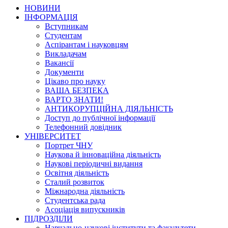
НОВИНИ
ІНФОРМАЦІЯ
Вступникам
Студентам
Аспірантам і науковцям
Викладачам
Вакансії
Документи
Цікаво про науку
ВАША БЕЗПЕКА
ВАРТО ЗНАТИ!
АНТИКОРУПЦІЙНА ДІЯЛЬНІСТЬ
Доступ до публічної інформації
Телефонний довідник
УНІВЕРСИТЕТ
Портрет ЧНУ
Наукова й інноваційна діяльність
Наукові періодичні видання
Освітня діяльність
Сталий розвиток
Міжнародна діяльність
Студентська рада
Асоціація випускників
ПІДРОЗДІЛИ
Навчально-наукові інститути та факультети