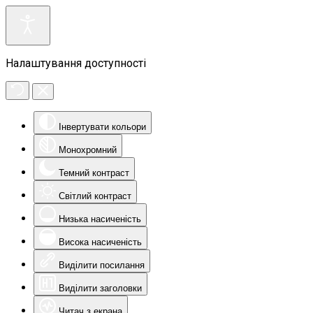
Налаштування доступності
Інвертувати кольори
Монохромний
Темний контраст
Світлий контраст
Низька насиченість
Висока насиченість
Виділити посилання
Виділити заголовки
Читач з екрана