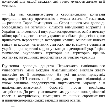
доленосні для нашої держави дні гучно лунають далеко за її
межами.
— Під час онлайн-зустрічі з європейськими колегами
представив власну презентацію в межах означеної тематики,
— розповів Тарас Ромащенко. — Серед іншого моя доповідь
зосередилась на загальній кількості вимушених мігрантів з
України та чисельності внутрішньопереселених осіб з початку
війни; країнах-реципієнтах українських біженців; регіонах, що
приймають переселенців всередині країни; основних шляхах
виїзду за кордон; легальних статусах, що їх можуть отримати
українці при перетині кордону сьогодні; депортації українців з
тимчасово окупованих територій на територію країни-
окупанта; міграційних перспективах за участю українців.
Ґрунтовна доповідь доцента Черкаського національного
університету імені Богдана Хмельницького виклала жваву
дискусію по її завершенню. На усі питання присутніх
науковець ННІ економіки й права дав вичерпні відповіді, а
також закликав продовжувати підтримувати Україну в її
національно-визвольній боротьбі проти російсьих
загарбників. До речі, учасниками заходу стали понад півсотні
колег з австрійських, німецьких та інших європейських
й північноамериканських закладів вищої освіти.