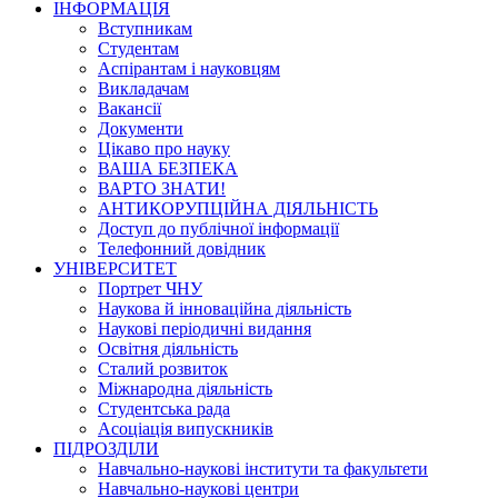
ІНФОРМАЦІЯ
Вступникам
Студентам
Аспірантам і науковцям
Викладачам
Вакансії
Документи
Цікаво про науку
ВАША БЕЗПЕКА
ВАРТО ЗНАТИ!
АНТИКОРУПЦІЙНА ДІЯЛЬНІСТЬ
Доступ до публічної інформації
Телефонний довідник
УНІВЕРСИТЕТ
Портрет ЧНУ
Наукова й інноваційна діяльність
Наукові періодичні видання
Освітня діяльність
Сталий розвиток
Міжнародна діяльність
Студентська рада
Асоціація випускників
ПІДРОЗДІЛИ
Навчально-наукові інститути та факультети
Навчально-наукові центри