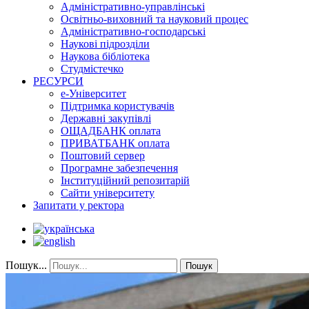
Адміністративно-управлінські
Освітньо-виховний та науковий процес
Адміністративно-господарські
Наукові підрозділи
Наукова бібліотека
Студмістечко
РЕСУРСИ
е-Університет
Підтримка користувачів
Державні закупівлі
ОЩАДБАНК оплата
ПРИВАТБАНК оплата
Поштовий сервер
Програмне забезпечення
Інституційний репозитарій
Сайти університету
Запитати у ректора
Пошук...
Пошук