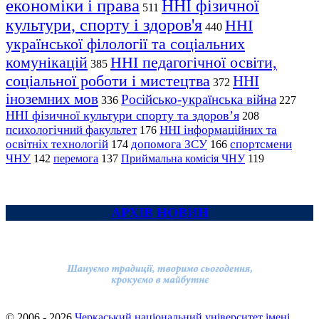
економіки і права
ННІ фізичної
511
культури, спорту і здоров'я
ННІ
440
української філології та соціальних
комунікацій
ННІ педагогічної освіти,
385
соціальної роботи і мистецтва
ННІ
372
іноземних мов
Російсько-українська війна
336
227
ННІ фізичної культури спорту та здоров’я
208
психологічний факультет
ННІ інформаційних та
176
освітніх технологій
допомога ЗСУ
спортсмени
174
166
ЧНУ
перемога
142
137
Приймальна комісія ЧНУ
119
АРХІВ НОВИН
© 2006 - 2026
Черкаський національний університет імені