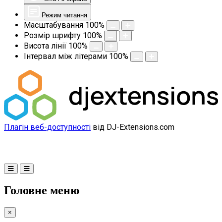
Режим читання
Масштабування
100
%
Розмір шрифту
100
%
Висота лінії
100
%
Інтервал між літерами
100
%
Плагін веб-доступності
від DJ-Extensions.com
Головне меню
×