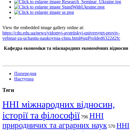
View the embedded image gallery online at:
https://cdu.edu.ua/news/vidomyi-avstriiskyi-universytet-proviv-
vebinar-za-uchastiu-naukovtsia-chnu.html#sigProIded6322d2fc
Кафедра економіки та міжнародних економічних відносин
Попередня
Наступна
Теги
ННІ міжнародних відносин,
історії та філософії
ННІ
796
природничих та аграрних наук
ННІ
570