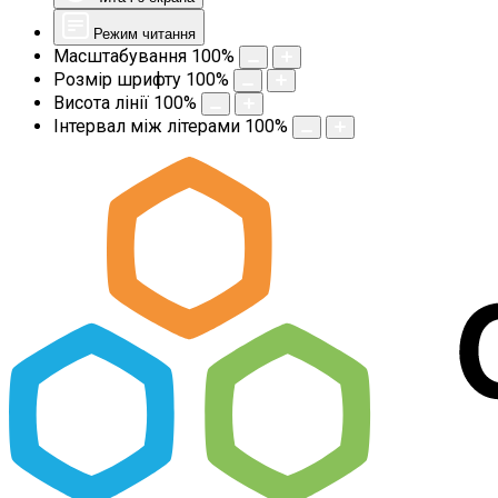
Режим читання
Масштабування
100
%
Розмір шрифту
100
%
Висота лінії
100
%
Інтервал між літерами
100
%