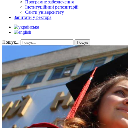
Програмне забезпечення
Інституційний репозитарій
Сайти університету
Запитати у ректора
Пошук...
Пошук