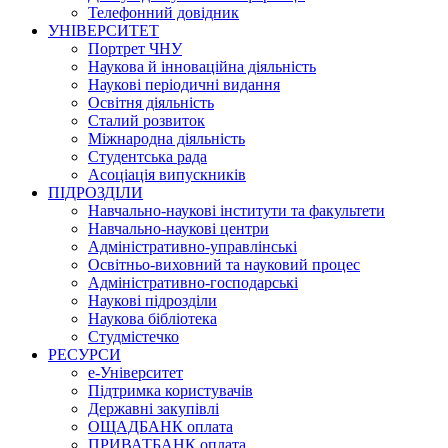
Телефонний довідник
УНІВЕРСИТЕТ
Портрет ЧНУ
Наукова й інноваційна діяльність
Наукові періодичні видання
Освітня діяльність
Сталий розвиток
Міжнародна діяльність
Студентська рада
Асоціація випускників
ПІДРОЗДІЛИ
Навчально-наукові інститути та факультети
Навчально-наукові центри
Адміністративно-управлінські
Освітньо-виховний та науковий процес
Адміністративно-господарські
Наукові підрозділи
Наукова бібліотека
Студмістечко
РЕСУРСИ
е-Університет
Підтримка користувачів
Державні закупівлі
ОЩАДБАНК оплата
ПРИВАТБАНК оплата