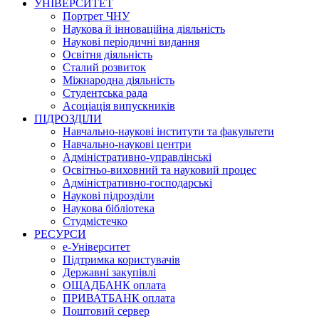
УНІВЕРСИТЕТ
Портрет ЧНУ
Наукова й інноваційна діяльність
Наукові періодичні видання
Освітня діяльність
Сталий розвиток
Міжнародна діяльність
Студентська рада
Асоціація випускників
ПІДРОЗДІЛИ
Навчально-наукові інститути та факультети
Навчально-наукові центри
Адміністративно-управлінські
Освітньо-виховний та науковий процес
Адміністративно-господарські
Наукові підрозділи
Наукова бібліотека
Студмістечко
РЕСУРСИ
е-Університет
Підтримка користувачів
Державні закупівлі
ОЩАДБАНК оплата
ПРИВАТБАНК оплата
Поштовий сервер