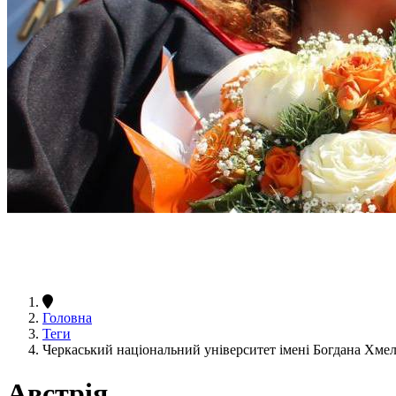
Головна
Теги
Черкаський національний університет імені Богдана Хме
Австрія