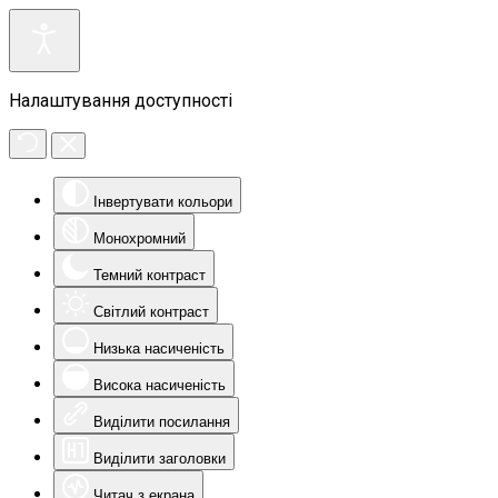
Налаштування доступності
Інвертувати кольори
Монохромний
Темний контраст
Світлий контраст
Низька насиченість
Висока насиченість
Виділити посилання
Виділити заголовки
Читач з екрана