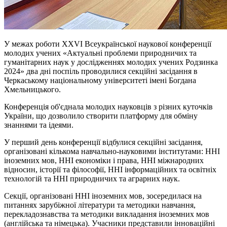
У межах роботи XXVI Всеукраїнської наукової конференції
молодих учених «Актуальні проблеми природничих та
гуманітарних наук у дослідженнях молодих учених Родзинка
2024» два дні поспіль проводилися секційні засідання в
Черкаському національному університеті імені Богдана
Хмельницького.
Конференція об'єднала молодих науковців з різних куточків
України, що дозволило створити платформу для обміну
знаннями та ідеями.
У перший день конференції відбулися секційні засідання,
організовані кількома навчально-науковими інститутами: ННІ
іноземних мов, ННІ економіки
і
права, ННІ міжнародних
відносин, історії та філософії, ННІ інформаційних та освітніх
технологій та ННІ природничих та аграрних наук.
Секції, організовані ННІ іноземних мов, зосередилася на
питаннях
зарубіжної
літератури та методики навчання,
перекладознавства та методики викладання іноземних мов
(англійська та німецька). Учасники представили інноваційні