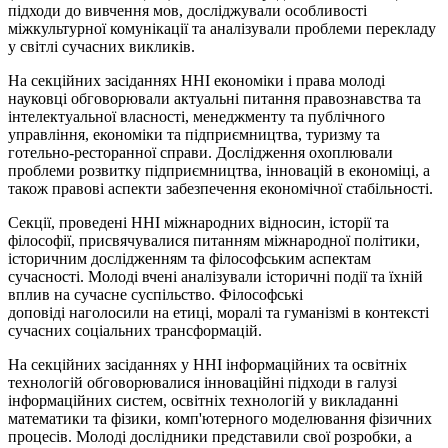
підходи до вивчення мов, досліджували особливості
міжкультурної комунікації та аналізували проблеми перекладу
у світлі сучасних викликів.
На секційних засіданнях ННІ економіки
і
права молоді
науковці обговорювали актуальні питання правознавства та
інтелектуальної власності, менеджменту та публічного
управління, економіки та підприємництва, туризму та
готельно-ресторанної справи. Дослідження охоплювали
проблеми розвитку підприємництва, інновацій в економіці, а
також правові аспекти забезпечення економічної стабільності.
Секції, проведені ННІ міжнародних відносин, історії та
філософії, присвячувалися питанням міжнародної політики,
історичним дослідженням та філософським аспектам
сучасності. Молоді вчені аналізували історичні події та їхній
вплив на сучасне суспільство. Філософські
доповіді наголосили на етиці, моралі та гуманізмі в контексті
сучасних соціальних трансформацій.
На секційних засіданнях у ННІ інформаційних та освітніх
технологій обговорювалися інноваційні підходи в галузі
інформаційних систем, освітніх технологій у викладанні
математики та фізики, комп'ютерного моделювання фізичних
процесів. Молоді дослідники представили свої розробки, а