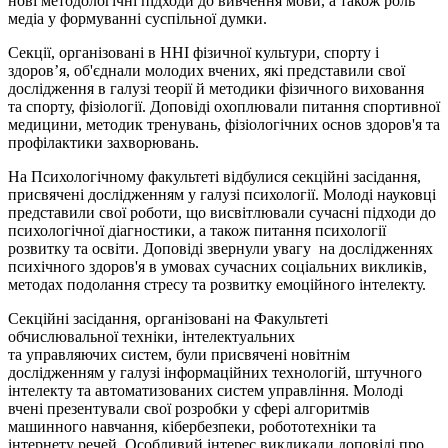
нові методологічні підходи до вивчення мови, а також роль
медіа у формуванні суспільної думки.
Секції, організовані в ННІ фізичної культури, спорту і
здоров’я, об'єднали молодих вчених, які представили свої
дослідження в галузі теорії й методики фізичного виховання
та спорту, фізіології. Доповіді охоплювали питання спортивної
медицини, методик тренувань, фізіологічних основ здоров'я та
профілактики захворювань.
На Психологічному факультеті відбулися секційні засідання,
присвячені дослідженням у галузі психології. Молоді науковці
представили свої роботи, що висвітлювали сучасні підходи до
психологічної діагностики, а також питання психології
розвитку та освіти. Доповіді звернули увагу на дослідженнях
психічного здоров'я в умовах сучасних соціальних викликів,
методах подолання стресу та розвитку емоційного інтелекту.
Секційні засідання, організовані на Факультеті
обчислювальної техніки, інтелектуальних
та
управляючих
систем, були присвячені новітнім
дослідженням у галузі інформаційних технологій, штучного
інтелекту та автоматизованих систем управління. Молоді
вчені презентували свої розробки у сфері алгоритмів
машинного навчання, кібербезпеки, робототехніки та
інтернету речей. Особливий інтерес викликали доповіді про