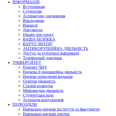
ІНФОРМАЦІЯ
Вступникам
Студентам
Аспірантам і науковцям
Викладачам
Вакансії
Документи
Цікаво про науку
ВАША БЕЗПЕКА
ВАРТО ЗНАТИ!
АНТИКОРУПЦІЙНА ДІЯЛЬНІСТЬ
Доступ до публічної інформації
Телефонний довідник
УНІВЕРСИТЕТ
Портрет ЧНУ
Наукова й інноваційна діяльність
Наукові періодичні видання
Освітня діяльність
Сталий розвиток
Міжнародна діяльність
Студентська рада
Асоціація випускників
ПІДРОЗДІЛИ
Навчально-наукові інститути та факультети
Навчально-наукові центри