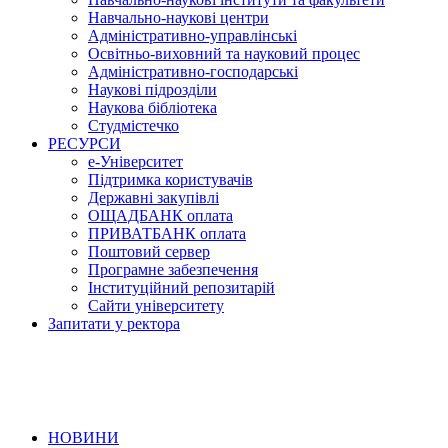
Навчально-наукові центри
Адміністративно-управлінські
Освітньо-виховний та науковий процес
Адміністративно-господарські
Наукові підрозділи
Наукова бібліотека
Студмістечко
РЕСУРСИ
е-Університет
Підтримка користувачів
Державні закупівлі
ОЩАДБАНК оплата
ПРИВАТБАНК оплата
Поштовий сервер
Програмне забезпечення
Інституційний репозитарій
Сайти університету
Запитати у ректора
НОВИНИ