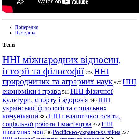
Попередня
Наступна
Теги
ННІ міжнародних відносин,
історії та філософії
ННІ
796
природничих та аграрних наук
ННІ
570
економіки і права
ННІ фізичної
511
культури, спорту і здоров'я
ННІ
440
української філології та соціальних
комунікацій
ННІ педагогічної освіти,
385
соціальної роботи і мистецтва
ННІ
372
іноземних мов
Російсько-українська війна
336
227