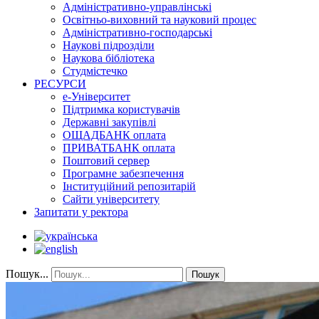
Адміністративно-управлінські
Освітньо-виховний та науковий процес
Адміністративно-господарські
Наукові підрозділи
Наукова бібліотека
Студмістечко
РЕСУРСИ
е-Університет
Підтримка користувачів
Державні закупівлі
ОЩАДБАНК оплата
ПРИВАТБАНК оплата
Поштовий сервер
Програмне забезпечення
Інституційний репозитарій
Сайти університету
Запитати у ректора
Пошук...
Пошук