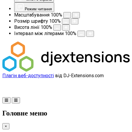
Режим читання
Масштабування
100
%
Розмір шрифту
100
%
Висота лінії
100
%
Інтервал між літерами
100
%
Плагін веб-доступності
від DJ-Extensions.com
Головне меню
×