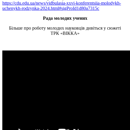
https://cdu.edu.ua/news/vidbulasia-xxvi-konferentsiia-molodykh-
uchenykh-rodzynka-2024.html#sigProId1d80a7315c
Рада молодих учених
Більше про роботу молодих науковців дивіться у сюжеті
ТРК «ВІККА»