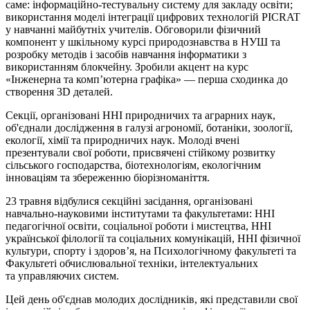
саме: інформаційно-тестувальну систему для закладу освіти;
використання моделі інтеграції цифрових технологій PICRAT
у навчанні майбутніх учителів. Обговорили фізичний
компонент у шкільному курсі природознавства в НУШ та
розробку методів і засобів навчання інформатики з
використанням блокчейну. Зробили акцент на курс
«Інженерна та комп’ютерна графіка» — перша сходинка до
створення 3D деталей.
Секції, організовані ННІ природничих та аграрних наук,
об'єднали дослідження в галузі агрономії, ботаніки, зоології,
екології, хімії та природничих наук. Молоді вчені
презентували свої роботи, присвячені стійкому розвитку
сільського господарства, біотехнологіям, екологічним
інноваціям та збереженню біорізноманіття.
23 травня відбулися секційні засідання, організовані
навчально-науковими інститутами та факультетами: ННІ
педагогічної освіти, соціальної роботи
і
мистецтва, ННІ
української філології та соціальних комунікацій, ННІ фізичної
культури, спорту і здоров’я, на Психологічному факультеті та
Факультеті обчислювальної техніки, інтелектуальних
та
управляючих
систем.
Цей день об'єднав молодих дослідників, які представили свої