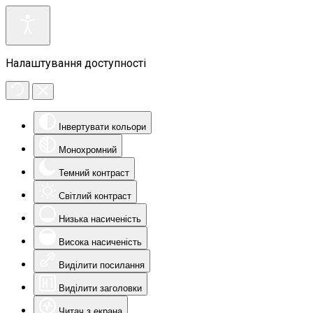
Налаштування доступності
Інвертувати кольори
Монохромний
Темний контраст
Світлий контраст
Низька насиченість
Висока насиченість
Виділити посилання
Виділити заголовки
Читач з екрана