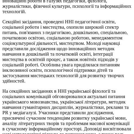
інноваційні роботи в галузях педагогіки, філології,
журналістики, фізичної культури, психології та інформаційних
технологій.
Секційні засідання, проведені ННІ педагогічної освіти,
соціальної роботи
і
мистецтва, охопили широкий спектр
питань, пов'язаних з педагогікою, дошкільною, спеціальною,
початковою освітою, соціальною роботою, менеджментом
соціокультурної діяльності, мистецтвом. Молоді науковці
представили дослідження щодо інноваційних методик
навчання в дошкільній та початковій освіті, інтеграції
мистецтва в освітній процес, а також новітніх підходів у
соціальній роботі. Особлива увага приділялася питанням
інклюзивної освіти, психологічної підтримки дітей та
застосування мистецьких технологій для розвитку творчих
здібностей.
На секційних засіданнях в ННІ української філології та
соціальних комунікацій обговорювалися актуальні питання
українського мовознавства, української літератури, методик
навчання гуманітарних дисциплін, журналістики, реклами та
PR у медіагалузі. Учасники представили дослідження,
присвячені сучасним тенденціям розвитку української мови,
аналізу літературних творів та проблемам масової комунікації
в сучасному інформаційному просторі. Доповіді висвітлювали