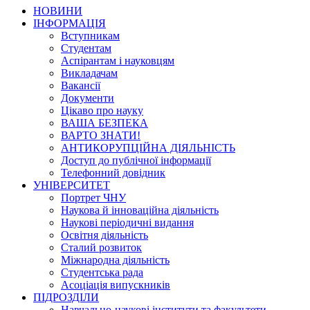
НОВИНИ
ІНФОРМАЦІЯ
Вступникам
Студентам
Аспірантам і науковцям
Викладачам
Вакансії
Документи
Цікаво про науку
ВАША БЕЗПЕКА
ВАРТО ЗНАТИ!
АНТИКОРУПЦІЙНА ДІЯЛЬНІСТЬ
Доступ до публічної інформації
Телефонний довідник
УНІВЕРСИТЕТ
Портрет ЧНУ
Наукова й інноваційна діяльність
Наукові періодичні видання
Освітня діяльність
Сталий розвиток
Міжнародна діяльність
Студентська рада
Асоціація випускників
ПІДРОЗДІЛИ
Навчально-наукові інститути та факультети