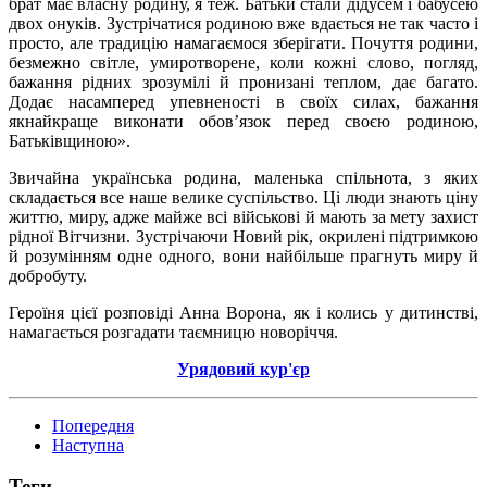
брат має власну родину, я теж. Батьки стали дідусем і бабусею
двох онуків. Зустрічатися родиною вже вдається не так часто і
просто, але традицію намагаємося зберігати. Почуття родини,
безмежно світле, умиротворене, коли кожні слово, погляд,
бажання рідних зрозумілі й пронизані теплом, дає багато.
Додає насамперед упевненості в своїх силах, бажання
якнайкраще виконати обов’язок перед своєю родиною,
Батьківщиною».
Звичайна українська родина, маленька спільнота, з яких
складається все наше велике суспільство. Ці люди знають ціну
життю, миру, адже майже всі військові й мають за мету захист
рідної Вітчизни. Зустрічаючи Новий рік, окрилені підтримкою
й розумінням одне одного, вони найбільше прагнуть миру й
добробуту.
Героїня цієї розповіді Анна Ворона, як і колись у дитинстві,
намагається розгадати таємницю новоріччя.
Урядовий кур'єр
Попередня
Наступна
Теги