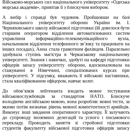
Військово-морських сил національного університету «Одеська
морська академія», привітав її з блискучим вибором.
А вибір і справді був чудовим. Пройшовши на базі
Національного університету оборони України ім. І.
Черняховського школу військової підготовки (їй довелося бути
старшим оператором відділення автоматизованих систем
управління інформаційно-телекомунікаційного вузла,
начальником відділення телефонного зв’язку та працювати на
інших посадах), Анна стала грамотним фахівцем. Паралельно
здобувала ступінь магістра в Черкаському національному
університеті. Знання і навички, здобуті на кафедрі підготовки
офіцерів запасу університету оборони, вдосконалювала на
стажуванні в Німеччині, спеціалізованих курсах при
університеті. У підсумку, вважають її військові наставники,
стала кваліфікованим офіцером, навчає колег.
До обов’язків лейтенанта входить мовне тестування
військовослужбовців за стандартом НАТО. Блискуче
володіючи англійською мовою, вона розробляє мовні тести, за
якими потім визначає рівень мовної компетентності армійців.
Виконує інші завдання оперативного характеру. Її залучають
до супроводу іноземних делегацій та усного і письмового
перекладу. Проводить заняття зі стройової підготовки
студентів факультету військової підготовки офіцерів запасу