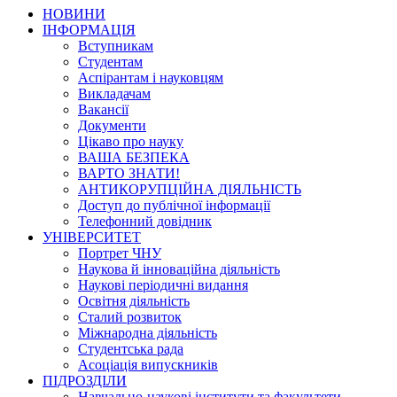
НОВИНИ
ІНФОРМАЦІЯ
Вступникам
Студентам
Аспірантам і науковцям
Викладачам
Вакансії
Документи
Цікаво про науку
ВАША БЕЗПЕКА
ВАРТО ЗНАТИ!
АНТИКОРУПЦІЙНА ДІЯЛЬНІСТЬ
Доступ до публічної інформації
Телефонний довідник
УНІВЕРСИТЕТ
Портрет ЧНУ
Наукова й інноваційна діяльність
Наукові періодичні видання
Освітня діяльність
Сталий розвиток
Міжнародна діяльність
Студентська рада
Асоціація випускників
ПІДРОЗДІЛИ
Навчально-наукові інститути та факультети