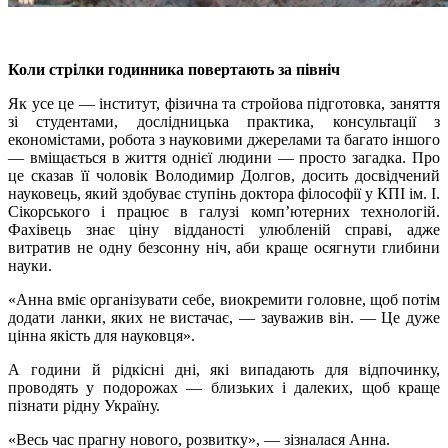
Коли стрілки годинника повертають за північ
Як усе це — інститут, фізична та стройова підготовка, заняття
зі студентами, дослідницька практика, консультації з
економістами, робота з науковими джерелами та багато іншого
— вміщається в життя однієї людини — просто загадка. Про
це сказав її чоловік Володимир Долгов, досить досвідчений
науковець, який здобуває ступінь доктора філософії у КПІ ім. І.
Сікорського і працює в галузі комп’ютерних технологій.
Фахівець знає ціну відданості улюбленій справі, адже
витратив не одну безсонну ніч, аби краще осягнути глибини
науки.
«Анна вміє організувати себе, виокремити головне, щоб потім
додати ланки, яких не вистачає, — зауважив він. — Це дуже
цінна якість для науковця».
А години й рідкісні дні, які випадають для відпочинку,
проводять у подорожах — близьких і далеких, щоб краще
пізнати рідну Україну.
«Весь час прагну нового, розвитку», — зізналася Анна.