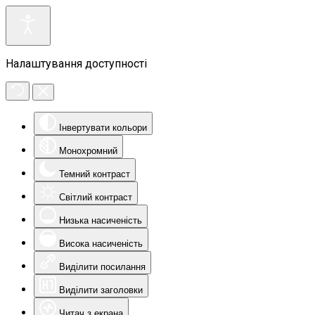
Налаштування доступності
Інвертувати кольори
Монохромний
Темний контраст
Світлий контраст
Низька насиченість
Висока насиченість
Виділити посилання
Виділити заголовки
Читач з екрана