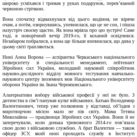
широко усміхався і тримав у руках подарунок, перев’язаний
червоною стрічкою.
Вона спочатку відмахнулася від цього видіння, не вірячи
очам, а потім, озирнувшись, упевнилася, що це не сон, і пішла
назустріч своєму щастю. Як вона мріяла про цю зустріч! Саме
тоді, в новорічний вечір 2019-го, її коханий освідчився.
Незабаром побралися, а вона ще більше впевнилася, що дива у
цьому світі трапляються.
Нині Анна Ворона — аспірантка Черкаського національного
університету зі спеціальності менеджмент, лейтенант
Збройних сил України, молодший науковий співробітник
науково-дослідного відділу мовного тестування навчально-
наукового центру іноземних мов Національного університету
оборони України ім. Івана Черняховського.
Альтернативи вибору військової професії у неї не було. З
дитинства в сім’ї панував культ військових. Батько Володимир
Валентинович, тепер уже полковник у відставці, об’їздив з
миротворчою місією мало не пів світу. Мама Тетяна
Миколаївна — працівниця Збройних сил України. Вони й не
заперечували, коли донька тривожного 2014-го пов’язала
свою долю з військовою службою. А брат Валентин — також
офіцер ЗСУ, який нині проходить службу в Інституті