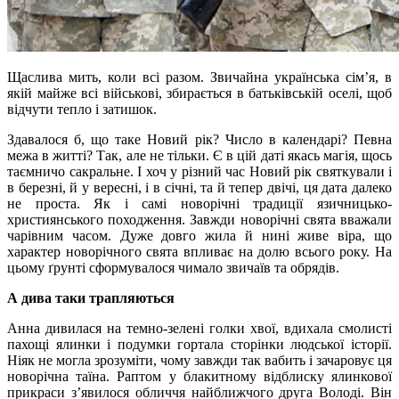
Щаслива мить, коли всі разом. Звичайна українська сім’я, в
якій майже всі військові, збирається в батьківській оселі, щоб
відчути тепло і затишок.
Здавалося б, що таке Новий рік? Число в календарі? Певна
межа в житті? Так, але не тільки. Є в цій даті якась магія, щось
таємничо сакральне. І хоч у різний час Новий рік святкували і
в березні, й у вересні, і в січні, та й тепер двічі, ця дата далеко
не проста. Як і самі новорічні традиції язичницько-
християнського походження. Завжди новорічні свята вважали
чарівним часом. Дуже довго жила й нині живе віра, що
характер новорічного свята впливає на долю всього року. На
цьому ґрунті сформувалося чимало звичаїв та обрядів.
А дива таки трапляються
Анна дивилася на темно-зелені голки хвої, вдихала смолисті
пахощі ялинки і подумки гортала сторінки людської історії.
Ніяк не могла зрозуміти, чому завжди так вабить і зачаровує ця
новорічна таїна. Раптом у блакитному відблиску ялинкової
прикраси з’явилося обличчя найближчого друга Володі. Він