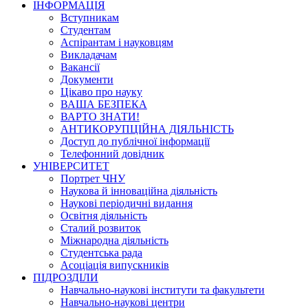
ІНФОРМАЦІЯ
Вступникам
Студентам
Аспірантам і науковцям
Викладачам
Вакансії
Документи
Цікаво про науку
ВАША БЕЗПЕКА
ВАРТО ЗНАТИ!
АНТИКОРУПЦІЙНА ДІЯЛЬНІСТЬ
Доступ до публічної інформації
Телефонний довідник
УНІВЕРСИТЕТ
Портрет ЧНУ
Наукова й інноваційна діяльність
Наукові періодичні видання
Освітня діяльність
Сталий розвиток
Міжнародна діяльність
Студентська рада
Асоціація випускників
ПІДРОЗДІЛИ
Навчально-наукові інститути та факультети
Навчально-наукові центри