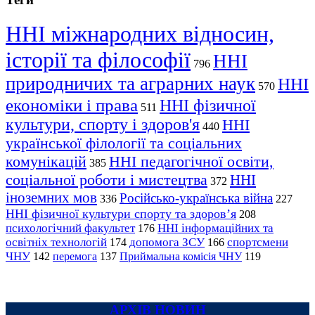
ННІ міжнародних відносин,
історії та філософії
ННІ
796
природничих та аграрних наук
ННІ
570
економіки і права
ННІ фізичної
511
культури, спорту і здоров'я
ННІ
440
української філології та соціальних
комунікацій
ННІ педагогічної освіти,
385
соціальної роботи і мистецтва
ННІ
372
іноземних мов
Російсько-українська війна
336
227
ННІ фізичної культури спорту та здоров’я
208
психологічний факультет
ННІ інформаційних та
176
освітніх технологій
допомога ЗСУ
спортсмени
174
166
ЧНУ
перемога
142
137
Приймальна комісія ЧНУ
119
АРХІВ НОВИН