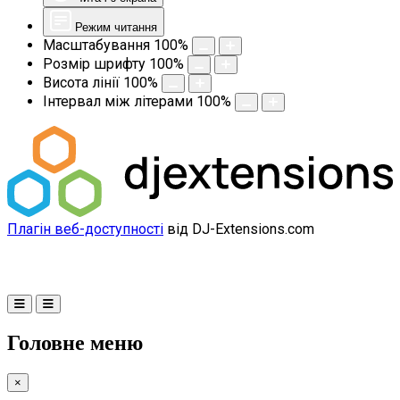
Режим читання
Масштабування
100
%
Розмір шрифту
100
%
Висота лінії
100
%
Інтервал між літерами
100
%
Плагін веб-доступності
від DJ-Extensions.com
Головне меню
×