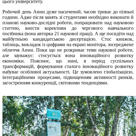
цього університету.
Робочий день Анни дуже насичений, часом триває до пізньої
години. Адже після занять зі студентами необхідно виконати й
планові науково-дослідні роботи, попрацювати над науковою
статтею, внести корективи до чергового навчального
посібника (вона авторка 21 наукової праці). А ще посидіти над
майбутньою кандидатською дисертацією. Стос книжок,
таблиць, викладок із цифрами на екрані монітора, зосереджене
обличчя Анни. Поки що не розкриває теми наукової роботи,
але зауважує: стосується вона інноваційного розвитку
економіки. Пояснює, що нині, в період суспільних
трансформацій, формування сталого інноваційного розвитку
набуває особливої актуальності. Це зумовлено глобалізацією,
інтеграційними процесами, підвищенням активності ринків,
загостренням конкуренції, світовими тенденціями.