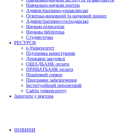
Навчально-наукові центри
Адміністративно-управлінські
Освітньо-виховний та науковий процес
Адміністративно-господарські
Наукові підрозділи
Наукова бібліотека
Студмістечко
РЕСУРСИ
е-Університет
Підтримка користувачів
Державні закупівлі
ОЩАДБАНК оплата
ПРИВАТБАНК оплата
Поштовий сервер
Програмне забезпечення
Інституційний репозитарій
Сайти університету
Запитати у ректора
НОВИНИ