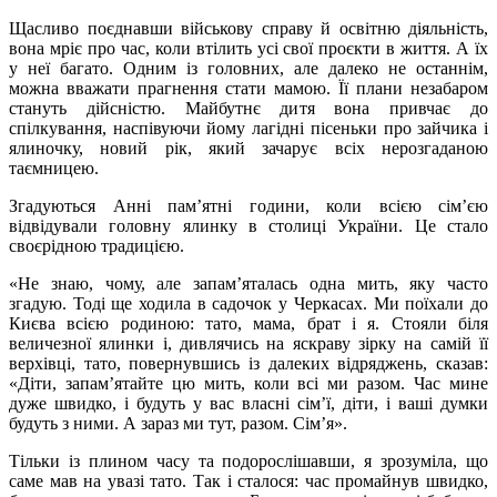
Щасливо поєднавши військову справу й освітню діяльність,
вона мріє про час, коли втілить усі свої проєкти в життя. А їх
у неї багато. Одним із головних, але далеко не останнім,
можна вважати прагнення стати мамою. Її плани незабаром
стануть дійсністю. Майбутнє дитя вона привчає до
спілкування, наспівуючи йому лагідні пісеньки про зайчика і
ялиночку, новий рік, який зачарує всіх нерозгаданою
таємницею.
Згадуються Анні пам’ятні години, коли всією сім’єю
відвідували головну ялинку в столиці України. Це стало
своєрідною традицією.
«Не знаю, чому, але запам’яталась одна мить, яку часто
згадую. Тоді ще ходила в садочок у Черкасах. Ми поїхали до
Києва всією родиною: тато, мама, брат і я. Стояли біля
величезної ялинки і, дивлячись на яскраву зірку на самій її
верхівці, тато, повернувшись із далеких відряджень, сказав:
«Діти, запам’ятайте цю мить, коли всі ми разом. Час мине
дуже швидко, і будуть у вас власні сім’ї, діти, і ваші думки
будуть з ними. А зараз ми тут, разом. Сім’я».
Тільки із плином часу та подорослішавши, я зрозуміла, що
саме мав на увазі тато. Так і сталося: час промайнув швидко,