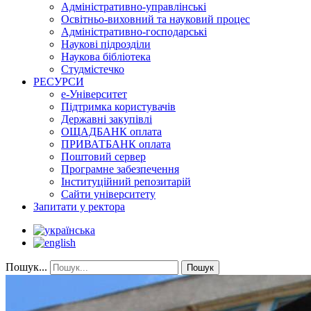
Адміністративно-управлінські
Освітньо-виховний та науковий процес
Адміністративно-господарські
Наукові підрозділи
Наукова бібліотека
Студмістечко
РЕСУРСИ
е-Університет
Підтримка користувачів
Державні закупівлі
ОЩАДБАНК оплата
ПРИВАТБАНК оплата
Поштовий сервер
Програмне забезпечення
Інституційний репозитарій
Сайти університету
Запитати у ректора
Пошук...
Пошук