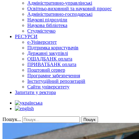
Адміністративно-управлінські
Освітньо-виховний та науковий процес
Адміністративно-господарські
Наукові підрозділи
Наукова бібліотека
Студмістечко
РЕСУРСИ
е-Університет
Підтримка користувачів
Державні закупівлі
ОЩАДБАНК оплата
ПРИВАТБАНК оплата
Поштовий сервер
Програмне забезпечення
Інституційний репозитарій
Сайти університету
Запитати у ректора
Пошук...
Пошук