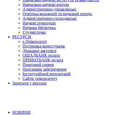
Навчально-наукові центри
Адміністративно-управлінські
Освітньо-виховний та науковий процес
Адміністративно-господарські
Наукові підрозділи
Наукова бібліотека
Студмістечко
РЕСУРСИ
е-Університет
Підтримка користувачів
Державні закупівлі
ОЩАДБАНК оплата
ПРИВАТБАНК оплата
Поштовий сервер
Програмне забезпечення
Інституційний репозитарій
Сайти університету
Запитати у ректора
НОВИНИ