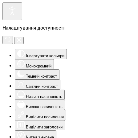
Налаштування доступності
Інвертувати кольори
Монохромний
Темний контраст
Світлий контраст
Низька насиченість
Висока насиченість
Виділити посилання
Виділити заголовки
Читач з екрана