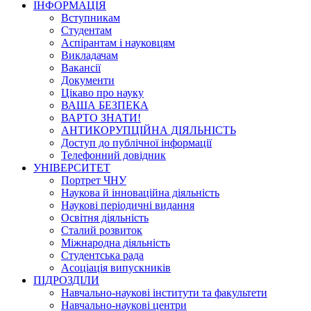
ІНФОРМАЦІЯ
Вступникам
Студентам
Аспірантам і науковцям
Викладачам
Вакансії
Документи
Цікаво про науку
ВАША БЕЗПЕКА
ВАРТО ЗНАТИ!
АНТИКОРУПЦІЙНА ДІЯЛЬНІСТЬ
Доступ до публічної інформації
Телефонний довідник
УНІВЕРСИТЕТ
Портрет ЧНУ
Наукова й інноваційна діяльність
Наукові періодичні видання
Освітня діяльність
Сталий розвиток
Міжнародна діяльність
Студентська рада
Асоціація випускників
ПІДРОЗДІЛИ
Навчально-наукові інститути та факультети
Навчально-наукові центри