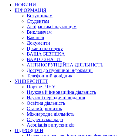
НОВИНИ
ІНФОРМАЦІЯ
Вступникам
Студентам
Аспірантам і науковцям
Викладачам
Вакансії
Документи
Цікаво про науку
ВАША БЕЗПЕКА
ВАРТО ЗНАТИ!
АНТИКОРУПЦІЙНА ДІЯЛЬНІСТЬ
Доступ до публічної інформації
Телефонний довідник
УНІВЕРСИТЕТ
Портрет ЧНУ
Наукова й інноваційна діяльність
Наукові періодичні видання
Освітня діяльність
Сталий розвиток
Міжнародна діяльність
Студентська рада
Асоціація випускників
ПІДРОЗДІЛИ
Навчально-наукові інститути та факультети