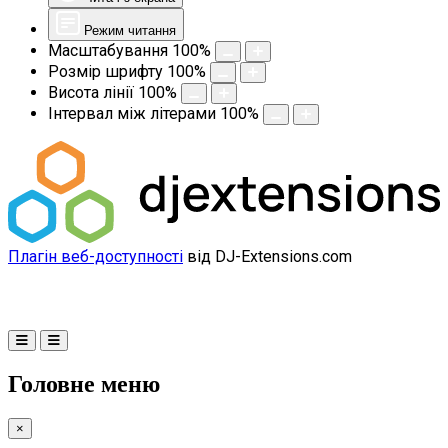
Режим читання
Масштабування
100
%
Розмір шрифту
100
%
Висота лінії
100
%
Інтервал між літерами
100
%
Плагін веб-доступності
від DJ-Extensions.com
Головне меню
×