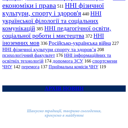
економіки і права
ННІ фізичної
511
культури, спорту і здоров'я
ННІ
440
української філології та соціальних
комунікацій
ННІ педагогічної освіти,
385
соціальної роботи і мистецтва
ННІ
372
іноземних мов
Російсько-українська війна
336
227
ННІ фізичної культури спорту та здоров’я
208
психологічний факультет
ННІ інформаційних та
176
освітніх технологій
допомога ЗСУ
спортсмени
174
166
ЧНУ
перемога
142
137
Приймальна комісія ЧНУ
119
АРХІВ НОВИН