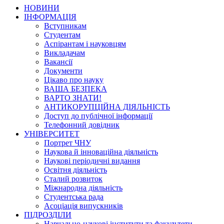
НОВИНИ
ІНФОРМАЦІЯ
Вступникам
Студентам
Аспірантам і науковцям
Викладачам
Вакансії
Документи
Цікаво про науку
ВАША БЕЗПЕКА
ВАРТО ЗНАТИ!
АНТИКОРУПЦІЙНА ДІЯЛЬНІСТЬ
Доступ до публічної інформації
Телефонний довідник
УНІВЕРСИТЕТ
Портрет ЧНУ
Наукова й інноваційна діяльність
Наукові періодичні видання
Освітня діяльність
Сталий розвиток
Міжнародна діяльність
Студентська рада
Асоціація випускників
ПІДРОЗДІЛИ
Навчально-наукові інститути та факультети