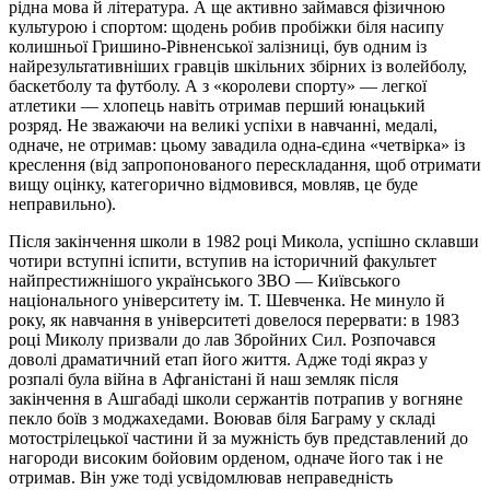
рідна мова й література. А ще активно займався фізичною
культурою і спортом: щодень робив пробіжки біля насипу
колишньої Гришино-Рівненської залізниці, був одним із
найрезультативніших гравців шкільних збірних із волейболу,
баскетболу та футболу. А з «королеви спорту» — легкої
атлетики — хлопець навіть отримав перший юнацький
розряд. Не зважаючи на великі успіхи в навчанні, медалі,
одначе, не отримав: цьому завадила одна-єдина «четвірка» із
креслення (від запропонованого перескладання, щоб отримати
вищу оцінку, категорично відмовився, мовляв, це буде
неправильно).
Після закінчення школи в 1982 році Микола, успішно склавши
чотири вступні іспити, вступив на історичний факультет
найпрестижнішого українського ЗВО — Київського
національного університету ім. Т. Шевченка. Не минуло й
року, як навчання в університеті довелося перервати: в 1983
році Миколу призвали до лав Збройних Сил. Розпочався
доволі драматичний етап його життя. Адже тоді якраз у
розпалі була війна в Афганістані й наш земляк після
закінчення в Ашгабаді школи сержантів потрапив у вогняне
пекло боїв з моджахедами. Воював біля
Баграму
у складі
мотострілецької частини й за мужність був представлений до
нагороди високим бойовим орденом, одначе його так і не
отримав. Він уже тоді усвідомлював неправедність