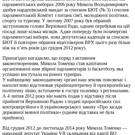
парламентських виборах 2006 року Микола Володимирович
здобув нардепівський мандат за списком БЮТ (№ 3) і очолив
парламентський Комітет з питань сім'ї, молодіжної політики,
спорту та туризму. У лютому 2007 року був обраний
заступником голови Верховної Ради, одначе перебував на цій
посаді лише кілька місяців. Адже попереду були позачергові
парламентські вибори, нова депутатська каденція за списком
БЮТ й повторне обрання віцеспікером ВРУ, цього разу більш
ніж на п’ять років (до грудня 2012 року).
Принагідно нагадаємо, що поряд з активним
законотворенням, Микола Томенко став капітаном
організованої ним збірної парламентарів із баскетболу, яка
успішно виступала на різних турнірах.
У найвищому законодавчому органі наш земляк повсякчас і
наполегливо відстоював україноцентричну й проєвропейську
політичну лінію, вступаючи в гостру полеміку з регіоналами.
А 4 липня 2012 року він навіть подав у відставку після
прийняття Верховною Радою з подачі проросійських сил
контроверсійного й україножерського закону «Про засади
державної мовної політики» (одначе відставка не була
прийнята).
Від грудня 2012 до листопада 2014 року Микола Томенко —
народний депутат України VII скликання від партії ВО