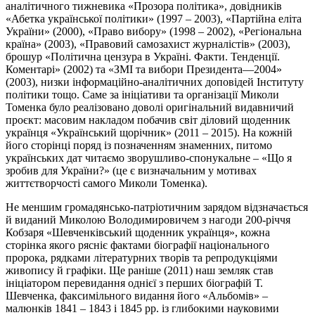
аналітичного тижневика «Прозора політика», довідників
«Абетка української політики» (1997 – 2003), «Партійна еліта
України» (2000), «Право вибору» (1998 – 2002), «Регіональна
країна» (2003), «Правовий самозахист журналістів» (2003),
брошур «Політична цензура в Україні. Факти. Тенденції.
Коментарі» (2002) та «ЗМІ та вибори
Президента—
2004»
(2003), низки інформаційно-аналітичних доповідей Інституту
політики тощо. Саме за ініціативи та організації Миколи
Томенка було реалізовано доволі оригінальний видавничий
проєкт: масовим накладом побачив світ діловий щоденник
українця «Український щорічник» (2011 – 2015). На кожній
його сторінці поряд із позначенням знаменних, питомо
українських дат читаємо зворушливо-спонукальне – «Що я
зробив для України?» (це є визначальним у мотивах
життєтворчості самого Миколи Томенка).
Не меншим громадянсько-патріотичним зарядом відзначається
й виданий Миколою Володимировичем з нагоди 200-річчя
Кобзаря «Шевченківський щоденник українця», кожна
сторінка якого рясніє фактами біографії національного
пророка, рядками літературних творів та репродукціями
живопису й графіки. Ще раніше (2011) наш земляк став
ініціатором перевидання однієї з перших біографій Т.
Шевченка, факсимільного видання його «Альбомів» –
малюнків 1841 – 1843 і 1845 рр. із глибокими науковими