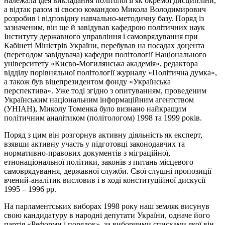
належала ідея викладання політології як окремої дисципліни,
а відтак разом зі своєю командою Микола Володимирович
розробив і відповідну навчально-методичну базу. Поряд із
зазначеним, він ще й завідував кафедрою політичних наук
Інституту державного управління і самоврядування при
Кабінеті Міністрів України, перебував на посадах доцента
(перегодом завідувача) кафедри політології Національного
університету «Києво-Могилянська академія», редактора
відділу порівняльної політології журналу «Політична думка»,
а також був віцепрезидентом фонду «Українська
перспектива». Уже тоді згідно з опитуванням, проведеним
Українським національним інформаційним агентством
(УНІАН), Миколу Томенка було визнано найкращим
політичним аналітиком (політологом) 1998 та 1999 років.
Поряд з цим він розгорнув активну діяльність як експерт,
взявши активну участь у підготовці законодавчих та
нормативно-правових документів з міграційної,
етнонаціональної політики, законів з питань місцевого
самоврядування, державної служби. Свої слушні пропозиції
вчений-аналітик висловив і в ході конституційної дискусії
1995 – 1996 рр.
На парламентських виборах 1998 року наш земляк висунув
свою кандидатуру в народні депутати України, одначе його
партія «Реформи
і
порядок», за виборчими списками якої він