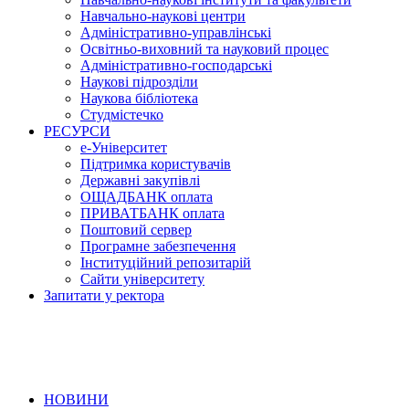
Навчально-наукові центри
Адміністративно-управлінські
Освітньо-виховний та науковий процес
Адміністративно-господарські
Наукові підрозділи
Наукова бібліотека
Студмістечко
РЕСУРСИ
е-Університет
Підтримка користувачів
Державні закупівлі
ОЩАДБАНК оплата
ПРИВАТБАНК оплата
Поштовий сервер
Програмне забезпечення
Інституційний репозитарій
Сайти університету
Запитати у ректора
НОВИНИ