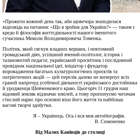
«Прожити кожний день так, аби щовечора знаходилася
відповідь на питання: «Що я зробив для України?» — таким є
кредо й філософія життєдіяльності нашого іменитого
сучасника Миколи Володимировича Томенка.
Політик, який сягнув владних вершин, і невтомний
громадський діяч, успішний вчений-політолог, історик і
талановитий педагог, український просвітник і послідовний
провідник національної ідеї, ініціатор і фундатор
впровадження багатьох культурологічних проєктів та
патріотичних акцій — цей перелік далеко не вичерпує всіх
граней напрочуд усебічної діяльності українського достойника
й уродженця Шевченкового краю. Цьогоріч 11 грудня наш
відомий земляк відзначає ювілей, а тому пропонуємо читачам
стислий нарис про основні віхи його життя та найбільш
вагомі творчі здобутки.
Я – Українець. Ось і вся моя автобіографія.
В. Симоненко
Від Малих Канівців до столиці