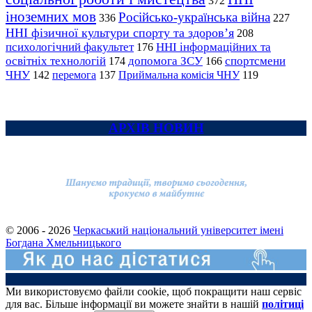
372
іноземних мов
Російсько-українська війна
336
227
ННІ фізичної культури спорту та здоров’я
208
психологічний факультет
ННІ інформаційних та
176
освітніх технологій
допомога ЗСУ
спортсмени
174
166
ЧНУ
перемога
142
137
Приймальна комісія ЧНУ
119
АРХІВ НОВИН
© 2006 - 2026
Черкаський національний університет імені
Богдана Хмельницького
Ми використовуємо файли cookie, щоб покращити наш сервіс
для вас. Більше інформації ви можете знайти в нашій
політиці