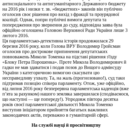
антисоціального та антигуманітарного Державного бюджету
на 2016 рік і низки т. зв. «бюджетних» законів він публічно
оголосив своє рішення про вихід з фракції та проурядової
коаліції. Однак, попри публічні вимоги депутата та
попередження про звернення до суду, відповідна заява була
офіційно оголошена Головою Верховної Ради України лише 3
лютого 2016.
Ця парламентсько-детективна історія продовжилася 29
березня 2016 року, коли Голова ВРУ Володимир Гройсман
оголосив про дострокове припинення депутатських
повноважень Миколи Томенка на підставі рішення з'їзду
«Блоку Петра Порошенка». Проте Микола Володимирович й
гадки не мав здаватися і подав позов до Вищого адмінсуду
України з категоричною вимогою скасувати цю
несправедливу ухвалу. Та, на жаль (прогнозовано!), суд таки
підтримав позицію спікера парламенту. Отож, уже офіційно,
від липня 2016 року безперервна парламентська каденція (вже
п’ята за рахунком) нашого земляка завершилася (сподіваємося,
що наступні — ще попереду!). Упродовж півтора десятка
років своєї парламентської діяльності Микола Томенко
виступив ініціатором прийняття багатьох важливих
законодавчих актів, переважно в гуманітарній сфері.
На службі науці й просвітництву