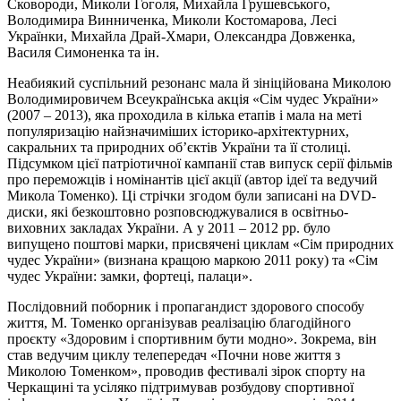
Сковороди, Миколи Гоголя, Михайла Грушевського,
Володимира Винниченка, Миколи Костомарова, Лесі
Українки, Михайла Драй-Хмари, Олександра Довженка,
Василя Симоненка та ін.
Неабиякий суспільний резонанс мала й зініційована Миколою
Володимировичем Всеукраїнська акція «Сім чудес України»
(2007 – 2013), яка проходила в кілька етапів і мала на меті
популяризацію
найзначиміших
історико-архітектурних,
сакральних та природних об’єктів України та її столиці.
Підсумком цієї патріотичної кампанії став випуск серії фільмів
про переможців і номінантів цієї акції (автор ідеї та ведучий
Микола Томенко). Ці стрічки згодом були записані на DVD-
диски, які
безкоштовно
розповсюджувалися в освітньо-
виховних закладах України. А у 2011 – 2012 рр. було
випущено поштові марки, присвячені циклам «Сім природних
чудес України» (визнана кращою маркою 2011 року) та «Сім
чудес України: замки, фортеці, палаци».
Послідовний поборник і пропагандист здорового способу
життя, М. Томенко організував реалізацію благодійного
проєкту «Здоровим і спортивним бути модно». Зокрема, він
став ведучим циклу телепередач «Почни нове життя з
Миколою Томенком», проводив фестивалі зірок спорту на
Черкащині та усіляко підтримував розбудову спортивної