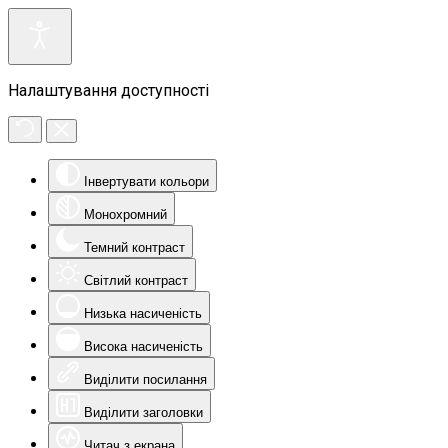
Налаштування доступності
Інвертувати кольори
Монохромний
Темний контраст
Світлий контраст
Низька насиченість
Висока насиченість
Виділити посилання
Виділити заголовки
Читач з екрана