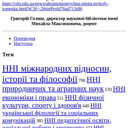
https://cdu.edu.ua/news/ukrainotsentrychna-misiia-mykoly-
tomenka.html?rCH=-2#sigProId76ad713df6
Григорій Голиш, директор наукової бібліотеки імені
Михайла Максимовича, доцент
Попередня
Наступна
Теги
ННІ міжнародних відносин,
історії та філософії
ННІ
796
природничих та аграрних наук
ННІ
570
економіки і права
ННІ фізичної
511
культури, спорту і здоров'я
ННІ
440
української філології та соціальних
комунікацій
ННІ педагогічної освіти,
385
соціальної роботи і мистецтва
ННІ