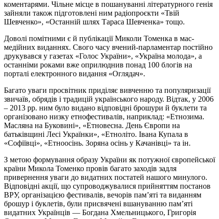
коментарями. Чільне місце в пошануванні літературного генія
зайняли також підготовлені ним радіопроєкти «Твій
Шевченко», «Останній шлях Тараса Шевченка» тощо.
Доволі помітними є й публікації Миколи Томенка в мас-
медійних виданнях. Свого часу вчений-парламентар постійно
друкувався у газетах «Голос України», «Україна молода», а
останніми роками вже оприлюднив понад 100 блогів на
порталі електронного видання «Оглядач».
Багато уваги просвітник приділяє вивченню та популяризації
звичаїв, обрядів і традицій українського народу. Відтак, у 2006
– 2013 рр. ним було видано відповідні брошури й буклети та
організовано низку етнофестивалів, наприклад: «Етнозима.
Масляна на Буковині», «Етновесна. День Європи на
батьківщині Лесі Українки», «Етноліто. Івана Купала в
«Софіївці», «Етноосінь. Зоряна осінь у Качанівці» та ін.
З метою формування образу України як потужної європейської
країни Микола Томенко провів багато заходів задля
привернення уваги до видатних постатей нашого минулого.
Відповідні акції, що супроводжувалися прийняттям постанов
ВРУ, організацією фестивалів, вечорів пам’яті та виданням
брошур і буклетів, були присвячені вшануванню пам’яті
видатних Українців — Богдана Хмельницького, Григорія