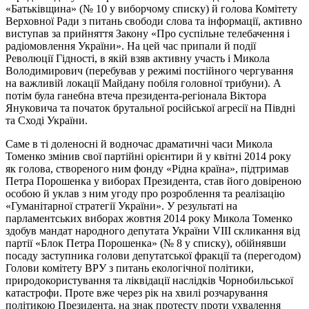
«Батьківщина» (№ 10 у виборчому списку) й голова Комітету
Верховної Ради з питань свободи слова та інформації, активно
виступав за прийняття Закону «Про суспільне телебачення і
радіомовлення України». На цей час припали й події
Революції Гідності, в якій взяв активну участь і Микола
Володимирович (перебував у режимі постійного чергування
на важливій локації Майдану побіля головної трибуни). А
потім була ганебна втеча президента-регіонала Віктора
Януковича та початок брутальної російської агресії на Півдні
та Сході України.
Саме в ті доленосні й водночас драматичні часи Микола
Томенко змінив свої партійні орієнтири й у квітні 2014 року
як голова, створеного ним фонду «Рідна країна», підтримав
Петра Порошенка у виборах Президента, став його довіреною
особою й уклав з ним угоду про розроблення та реалізацію
«Гуманітарної стратегії України». У результаті на
парламентських виборах жовтня 2014 року Микола Томенко
здобув мандат народного депутата України VIII скликання від
партії «Блок Петра Порошенка» (№ 8 у списку), обійнявши
посаду заступника голови депутатської фракції та (перегодом)
Голови комітету ВРУ з питань екологічної політики,
природокористування та ліквідації наслідків Чорнобильської
катастрофи. Проте вже через рік на хвилі розчарування
політикою Президента, на знак протесту проти ухвалення