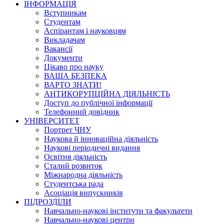
ІНФОРМАЦІЯ
Вступникам
Студентам
Аспірантам і науковцям
Викладачам
Вакансії
Документи
Цікаво про науку
ВАША БЕЗПЕКА
ВАРТО ЗНАТИ!
АНТИКОРУПЦІЙНА ДІЯЛЬНІСТЬ
Доступ до публічної інформації
Телефонний довідник
УНІВЕРСИТЕТ
Портрет ЧНУ
Наукова й інноваційна діяльність
Наукові періодичні видання
Освітня діяльність
Сталий розвиток
Міжнародна діяльність
Студентська рада
Асоціація випускників
ПІДРОЗДІЛИ
Навчально-наукові інститути та факультети
Навчально-наукові центри