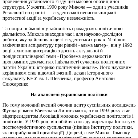
проведення установчого з'їзду цієї масової опозиційної
структури. У жовтні 1990 року Микола — один з учасників
Революції на граніті — студентської ненасильницької
протестної акції за українську незалежність.
Та попри неймовірну зайнятість громадсько-політичною
діяльністю, Микола знаходив час і для науково-дослідної
роботи, яку здійснював ще зі студентських років. Успішно
закінчивши аспірантуру при рідній «
альма
матер
», він у 1992
році захистив дисертацію з досить актуальної й
полідисциплінарної теми «Проблема державності в
програмних документах і діяльності сучасних політичних
партій України: історико-політичний аналіз». Його науковим
керівником став відомий вчений, декан історичного
факультету КНУ ім. Т. Шевченка, професор Анатолій
Слюсаренко.
На авансцені української політики
По тому молодий вчений очолив центр суспільних досліджень
Фундації імені В'ячеслава Липинського, а від 1993 року став
віцепрезидентом Асоціації молодих українських політологів і
політиків. У 1995 році він обійняв посаду директора Інституту
посткомуністичного суспільства (пізніше Інституту політики,
як неприбуткової організації). До речі, саме Миколі Томенку