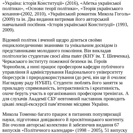
«Україна: історія Конституції» (2016), «Абетка української
політики», «Основи теорії політики», «Теорія українського
кохання»(2002, 2010), «Український романтик Микола Гоголь»
(2009) та ін. Два видання витримав його авторський
навчальний посібник «Історія української Конституції» (1993,
2009).
Відомий політик і вчений щедро ділиться своїми
енциклопедичними знаннями та унікальним досвідом із
представниками молодшого покоління. Він викладав
політологію студентам своєї alma mater (КНУ ім. Т. Шевченка),
Черкаського інституту пожежної безпеки ім. Героїв
Чорнобиля, а нині працює професором кафедри публічного
управління й адміністрування Національного університету
біоресурсів і природокористування (до речі, він ще й очолює
Наглядову раду
НУБІП
). Студенти люблять його заняття за
прикладну спрямованість, інтерактивність і креативність,
охоче беруть участь в організованих професором тренінгах. А
для слухачів Академії СБУ невтомний наставник проводить
цікаві лекції-екскурсії пам’ятними місцями України.
Микола Томенко багато працює в питаннях популяризації
науки, підготовки довідкового й просвітницького контенту.
Він очолив авторські колективи й забезпечив видання 67
випусків «Політичного календаря» (1998 – 2005), 51 випуску