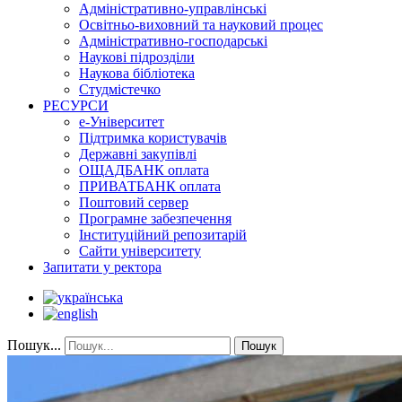
Адміністративно-управлінські
Освітньо-виховний та науковий процес
Адміністративно-господарські
Наукові підрозділи
Наукова бібліотека
Студмістечко
РЕСУРСИ
е-Університет
Підтримка користувачів
Державні закупівлі
ОЩАДБАНК оплата
ПРИВАТБАНК оплата
Поштовий сервер
Програмне забезпечення
Інституційний репозитарій
Сайти університету
Запитати у ректора
Пошук...
Пошук