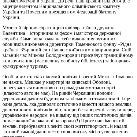
інфраструктури в Україні. До речі, наш краянин від 2014 р. є
віцепрезидентом Національного олімпійського комітету
України та Почесним президентом Федерації біатлону
України.
Музою й вірною соратницею ювіляра є його дружина
Валентина – історикиня за фахом і магістерка державної
служби. Саме вона взяла на себе виконання рутинних
обов’язків виконавчої директорки
Томенкового
фонду «Рідна
країна». 35-річний син Павло є київським підприємцем. Свій
вільний час Микола Володимирович присвячує традиційному
книгочитанню (має велику особисту бібліотеку) та історико-
культурному туризму.
Особливих статків відомий політик і вчений Микола Томенко
не нажив. Мешкає у квартирі на київській Оболоні,
пересувається винятково на громадському транспорті
(власного авто не має). На рідній Черкащині володіє
дерев’яним дачним будинком та кількома сотками землі. І ще
одна деталь, яка дозволяє остаточно віднести нашого земляка
до нетипових політиків: він, попри беззаперечні заслуги перед
українським народом, на відміну від інших політичних діячів,
немає жодної державної нагороди (!) Проте наш іменитий
земляк, перебуваючи в зеніті своєї життєтворчості, й надалі
готовий самовіддано нести свою високу місію утвердження