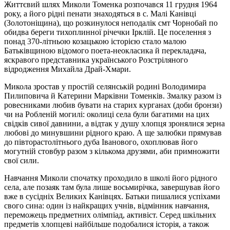
Життєвий шлях Миколи Томенка розпочався 11 грудня 1964
року, а його рідні пенати знаходяться в с. Малі Канівці
(Золотоніщина), що розкинулося неподалік смт Чорнобай по
обидва береги тихоплинної річечки Ірклій. Це поселення з
понад 370-літньою козацькою історією стало малою
Батьківщиною відомого поета-неокласика й перекладача,
яскравого представника українського Розстріляного
відродження Михайла Драй-Хмари.
Микола зростав у простій селянській родині Володимира
Пилиповича й Катерини Марківни
Томенків
. Змалку разом із
ровесниками любив бувати на старих курганах (доби бронзи)
чи на Робленій могилі: околиці села були багатими на цих
свідків сивої давнини, а відтак у душу хлопця
зронялися
зерна
любові до минувшини рідного краю. А ще залюбки прямував
до півторастолітнього дуба Іванового, охоплював його
могутній стовбур разом з кількома друзями, аби примножити
свої сили.
Навчання Миколи спочатку проходило в школі його рідного
села, але позаяк там була лише восьмирічка, завершував його
вже в сусідніх Великих Канівцях. Батьки пишалися успіхами
свого сина: один із найкращих учнів, відмінник навчання,
переможець предметних олімпіад, активіст. Серед шкільних
предметів хлопцеві найбільше подобалися історія, а також