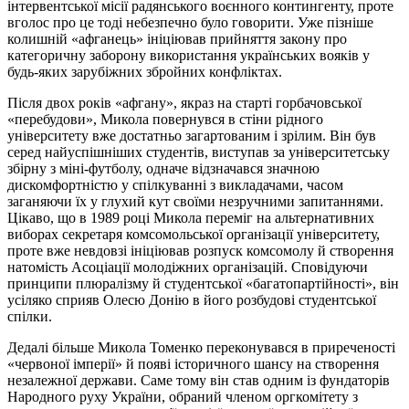
інтервентської місії радянського воєнного контингенту, проте
вголос про це тоді небезпечно було говорити. Уже пізніше
колишній «афганець» ініціював прийняття закону про
категоричну заборону використання українських вояків у
будь-яких
зарубіжних
збройних конфліктах.
Після двох років «
афгану
», якраз на старті горбачовської
«перебудови», Микола повернувся в стіни рідного
університету вже достатньо загартованим і зрілим. Він був
серед найуспішніших студентів, виступав за університетську
збірну з
міні-футболу
, одначе відзначався значною
дискомфортністю у спілкуванні з викладачами, часом
заганяючи їх у глухий кут своїми незручними запитаннями.
Цікаво, що в 1989 році Микола переміг на альтернативних
виборах секретаря комсомольської організації університету,
проте вже невдовзі ініціював розпуск комсомолу й створення
натомість Асоціації молодіжних організацій. Сповідуючи
принципи плюралізму й студентської «багатопартійності», він
усіляко сприяв Олесю Донію в його розбудові студентської
спілки.
Дедалі більше Микола Томенко переконувався в приреченості
«червоної імперії» й появі історичного шансу на створення
незалежної держави. Саме тому він став одним із фундаторів
Народного руху України, обраний членом оргкомітету з