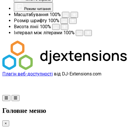
Режим читання
Масштабування
100
%
Розмір шрифту
100
%
Висота лінії
100
%
Інтервал між літерами
100
%
Плагін веб-доступності
від DJ-Extensions.com
Головне меню
×