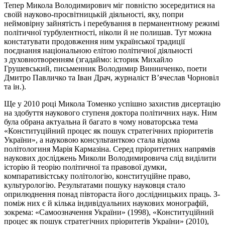
Тепер Микола Володимирович міг повністю зосередитися на
своїй науково-просвітницькій діяльності, яку, попри
неймовірну зайнятість і перебування в перманентному режимі
політичної турбулентності, ніколи й не полишав. Тут можна
констатувати продовження ним української традиції
поєднання національною елітою політичної діяльності
з
духовнотворенням
(згадаймо: історик Михайло
Грушевський, письменник Володимир Винниченко, поети
Дмитро Павличко та Іван Драч, журналіст В’ячеслав Чорновіл
та ін.).
Ще у 2010 році Микола Томенко успішно захистив дисертацію
на здобуття наукового ступеня доктора політичних наук. Ним
була обрана актуальна й багато в чому новаторська тема
«Конституційний процес як пошук стратегічних пріоритетів
України», а науковою консультанткою стала відома
політологиня Марія Кармазіна. Серед пріоритетних напрямів
наукових досліджень Миколи Володимировича слід виділити
історію й теорію політичної та правової думки,
компаративістську політологію, конституційне право,
культурологію. Результатами пошуку науковця стало
оприлюднення понад півтораста його дослідницьких праць. З-
поміж них є й кілька індивідуальних наукових монографій,
зокрема: «Самоозначення України» (1998), «Конституційний
процес як пошук стратегічних пріоритетів України» (2010),