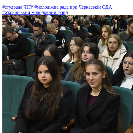
#студрада ЧНУ
#молодіжна рада при Черкаській ОДА
#Український молодіжний фонд