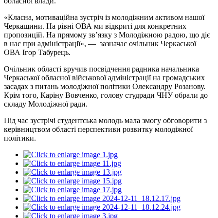
обласної влади.
«Класна, мотиваційна зустріч із молодіжним активом нашої
Черкащини. На рівні ОВА ми відкриті для конкретних
пропозицій. На прямому зв’язку з Молодіжною радою, що діє
в нас при адміністрації», — зазначає очільник Черкаської
ОВА Ігор Табурець.
Очільник області вручив посвідчення радника начальника
Черкаської обласної військової адміністрації на громадських
засадах з питань молодіжної політики Олександру Розанову.
Крім того, Каріну Вовченко, голову студради ЧНУ обрали до
складу Молодіжної ради.
Під час зустрічі студентська молодь мала змогу обговорити з
керівництвом області перспективи розвитку молодіжної
політики.