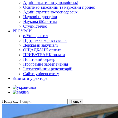
Адміністративно-управлінські
Освітньо-виховний та науковий процес
Адміністративно-господарські
Наукові підрозділи
Наукова бібліотека
Студмістечко
РЕСУРСИ
е-Університет
Підтримка користувачів
Державні закупівлі
ОЩАДБАНК оплата
ПРИВАТБАНК оплата
Поштовий сервер
Програмне забезпечення
Інституційний репозитарій
Сайти університету
Запитати у ректора
Пошук...
Пошук