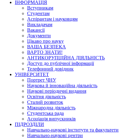
ІНФОРМАЦІЯ
Вступникам
Студентам
Аспірантам і науковцям
Викладачам
Вакансії
Документи
Цікаво про науку
ВАША БЕЗПЕКА
ВАРТО ЗНАТИ!
АНТИКОРУПЦІЙНА ДІЯЛЬНІСТЬ
Доступ до публічної інформації
Телефонний довідник
УНІВЕРСИТЕТ
Портрет ЧНУ
Наукова й інноваційна діяльність
Наукові періодичні видання
Освітня діяльність
Сталий розвиток
Міжнародна діяльність
Студентська рада
Асоціація випускників
ПІДРОЗДІЛИ
Навчально-наукові інститути та факультети
Навчально-наукові центри