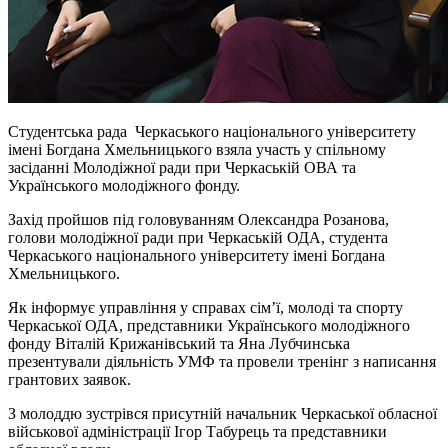
Студентська рада Черкаського національного університету
імені Богдана Хмельницького взяла участь у спільному
засіданні Молодіжної ради при Черкаській ОВА та
Українського молодіжного фонду.
Захід пройшов під головуванням Олександра Розанова,
голови молодіжної ради при Черкаській ОДА, студента
Черкаського національного університету імені Богдана
Хмельницького.
Як інформує управління у справах сім’ї, молоді та спорту
Черкаської ОДА, представники Українського молодіжного
фонду Віталій Крижанівський та Яна Лубчинська
презентували діяльність УМФ та провели тренінг з написання
грантових заявок.
З молоддю зустрівся присутній начальник Черкаської обласної
військової адміністрації Ігор Табурець та представники