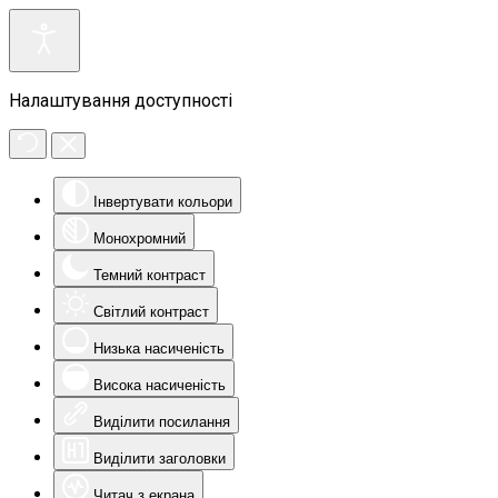
Налаштування доступності
Інвертувати кольори
Монохромний
Темний контраст
Світлий контраст
Низька насиченість
Висока насиченість
Виділити посилання
Виділити заголовки
Читач з екрана