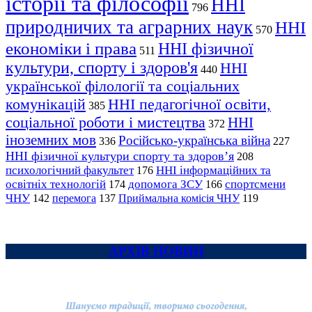
історії та філософії
ННІ
796
природничих та аграрних наук
ННІ
570
економіки і права
ННІ фізичної
511
культури, спорту і здоров'я
ННІ
440
української філології та соціальних
комунікацій
ННІ педагогічної освіти,
385
соціальної роботи і мистецтва
ННІ
372
іноземних мов
Російсько-українська війна
336
227
ННІ фізичної культури спорту та здоров’я
208
психологічний факультет
ННІ інформаційних та
176
освітніх технологій
допомога ЗСУ
спортсмени
174
166
ЧНУ
перемога
142
137
Приймальна комісія ЧНУ
119
АРХІВ НОВИН