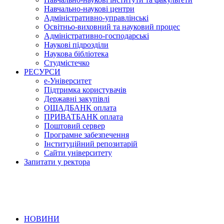
Навчально-наукові центри
Адміністративно-управлінські
Освітньо-виховний та науковий процес
Адміністративно-господарські
Наукові підрозділи
Наукова бібліотека
Студмістечко
РЕСУРСИ
е-Університет
Підтримка користувачів
Державні закупівлі
ОЩАДБАНК оплата
ПРИВАТБАНК оплата
Поштовий сервер
Програмне забезпечення
Інституційний репозитарій
Сайти університету
Запитати у ректора
НОВИНИ