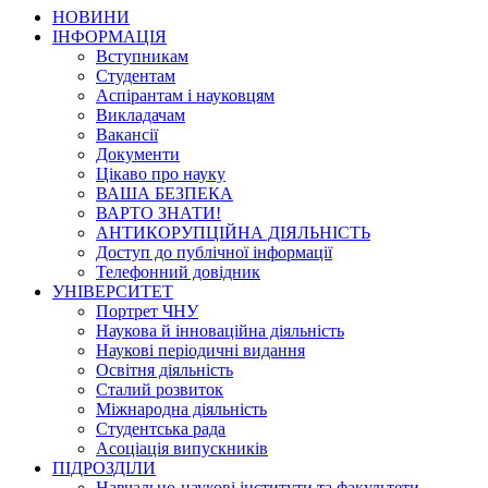
НОВИНИ
ІНФОРМАЦІЯ
Вступникам
Студентам
Аспірантам і науковцям
Викладачам
Вакансії
Документи
Цікаво про науку
ВАША БЕЗПЕКА
ВАРТО ЗНАТИ!
АНТИКОРУПЦІЙНА ДІЯЛЬНІСТЬ
Доступ до публічної інформації
Телефонний довідник
УНІВЕРСИТЕТ
Портрет ЧНУ
Наукова й інноваційна діяльність
Наукові періодичні видання
Освітня діяльність
Сталий розвиток
Міжнародна діяльність
Студентська рада
Асоціація випускників
ПІДРОЗДІЛИ
Навчально-наукові інститути та факультети