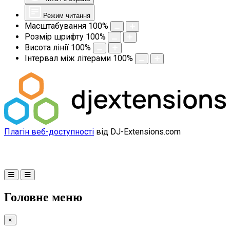
Режим читання
Масштабування
100
%
Розмір шрифту
100
%
Висота лінії
100
%
Інтервал між літерами
100
%
Плагін веб-доступності
від DJ-Extensions.com
Головне меню
×