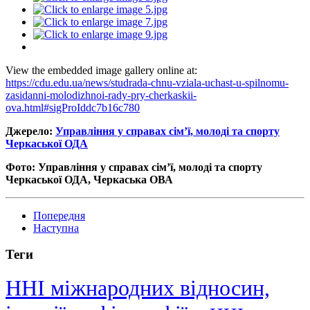
View the embedded image gallery online at:
https://cdu.edu.ua/news/studrada-chnu-vziala-uchast-u-spilnomu-
zasidanni-molodizhnoi-rady-pry-cherkaskii-
ova.html#sigProIddc7b16c780
Джерело:
Управління у справах сім’ї, молоді та спорту
Черкаської ОДА
Фото: Управління у справах сім’ї, молоді та спорту
Черкаської ОДА, Черкаська ОВА
Попередня
Наступна
Теги
ННІ міжнародних відносин,