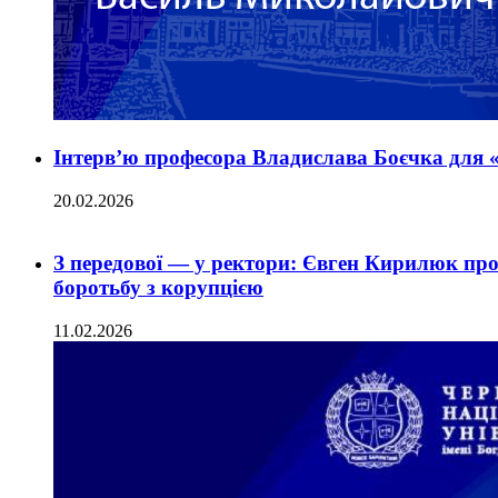
Інтерв’ю професора Владислава Боєчка для 
20.02.2026
З передової — у ректори: Євген Кирилюк про
боротьбу з корупцією
11.02.2026