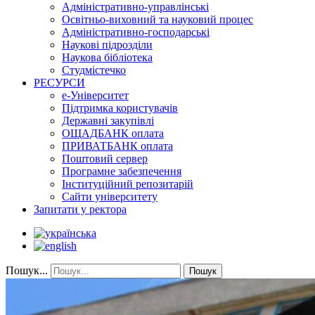
Адміністративно-управлінські
Освітньо-виховний та науковий процес
Адміністративно-господарські
Наукові підрозділи
Наукова бібліотека
Студмістечко
РЕСУРСИ
е-Університет
Підтримка користувачів
Державні закупівлі
ОЩАДБАНК оплата
ПРИВАТБАНК оплата
Поштовий сервер
Програмне забезпечення
Інституційний репозитарій
Сайти університету
Запитати у ректора
Пошук...
Пошук