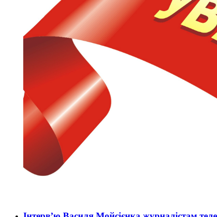
Інтерв’ю Василя Мойсієнка журналістам тел