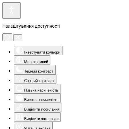
Налаштування доступності
Інвертувати кольори
Монохромний
Темний контраст
Світлий контраст
Низька насиченість
Висока насиченість
Виділити посилання
Виділити заголовки
Читач з екрана