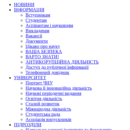
НОВИНИ
ІНФОРМАЦІЯ
Вступникам
Студентам
Аспірантам і науковцям
Викладачам
Вакансії
Документи
Цікаво про науку
ВАША БЕЗПЕКА
ВАРТО ЗНАТИ!
АНТИКОРУПЦІЙНА ДІЯЛЬНІСТЬ
Доступ до публічної інформації
Телефонний довідник
УНІВЕРСИТЕТ
Портрет ЧНУ
Наукова й інноваційна діяльність
Наукові періодичні видання
Освітня діяльність
Сталий розвиток
Міжнародна діяльність
Студентська рада
Асоціація випускників
ПІДРОЗДІЛИ
Навчально-наукові інститути та факультети