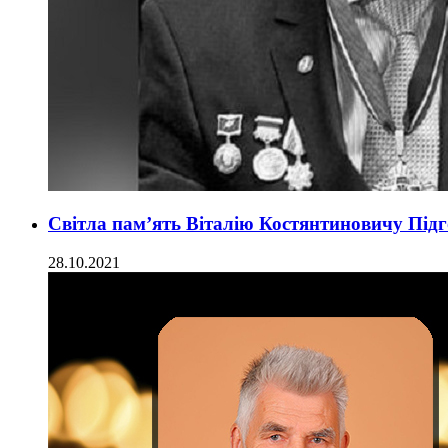
Світла пам’ять Віталію Костянтиновичу Пі
28.10.2021