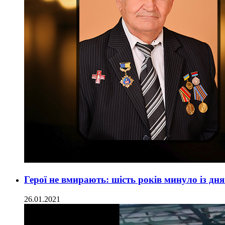
Герої не вмирають: шість років минуло із дн
26.01.2021