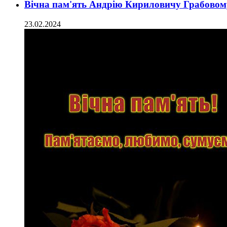
Вічна пам'ять Андрію Кириловичу Грабовом
23.02.2024