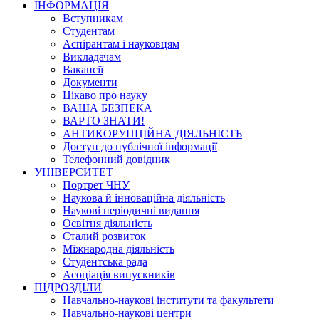
ІНФОРМАЦІЯ
Вступникам
Студентам
Аспірантам і науковцям
Викладачам
Вакансії
Документи
Цікаво про науку
ВАША БЕЗПЕКА
ВАРТО ЗНАТИ!
АНТИКОРУПЦІЙНА ДІЯЛЬНІСТЬ
Доступ до публічної інформації
Телефонний довідник
УНІВЕРСИТЕТ
Портрет ЧНУ
Наукова й інноваційна діяльність
Наукові періодичні видання
Освітня діяльність
Сталий розвиток
Міжнародна діяльність
Студентська рада
Асоціація випускників
ПІДРОЗДІЛИ
Навчально-наукові інститути та факультети
Навчально-наукові центри