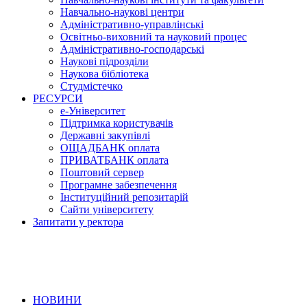
Навчально-наукові центри
Адміністративно-управлінські
Освітньо-виховний та науковий процес
Адміністративно-господарські
Наукові підрозділи
Наукова бібліотека
Студмістечко
РЕСУРСИ
е-Університет
Підтримка користувачів
Державні закупівлі
ОЩАДБАНК оплата
ПРИВАТБАНК оплата
Поштовий сервер
Програмне забезпечення
Інституційний репозитарій
Сайти університету
Запитати у ректора
НОВИНИ