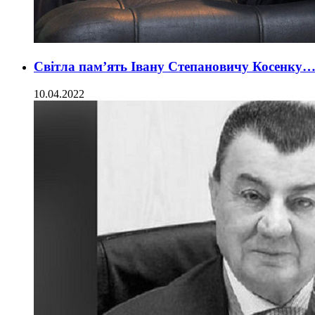
Світла пам’ять Івану Степановичу Косенку
10.04.2022