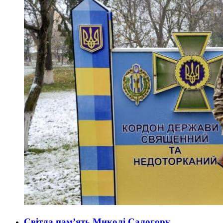
Світла пам’ять Миколі Салогору…