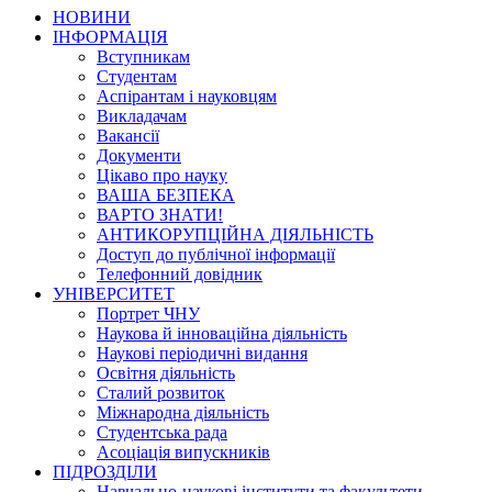
НОВИНИ
ІНФОРМАЦІЯ
Вступникам
Студентам
Аспірантам і науковцям
Викладачам
Вакансії
Документи
Цікаво про науку
ВАША БЕЗПЕКА
ВАРТО ЗНАТИ!
АНТИКОРУПЦІЙНА ДІЯЛЬНІСТЬ
Доступ до публічної інформації
Телефонний довідник
УНІВЕРСИТЕТ
Портрет ЧНУ
Наукова й інноваційна діяльність
Наукові періодичні видання
Освітня діяльність
Сталий розвиток
Міжнародна діяльність
Студентська рада
Асоціація випускників
ПІДРОЗДІЛИ
Навчально-наукові інститути та факультети