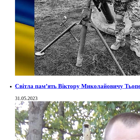
Світла пам’ять Віктору Миколайовичу Тьопен
31.05.2023