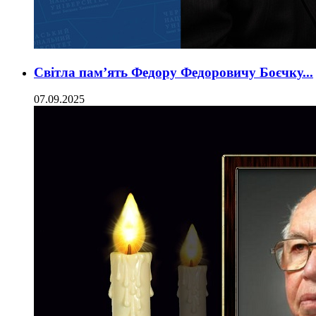
Світла пам’ять Федору Федоровичу Боєчку...
07.09.2025