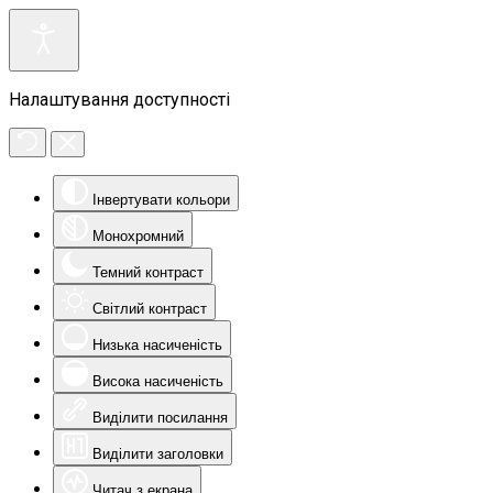
Налаштування доступності
Інвертувати кольори
Монохромний
Темний контраст
Світлий контраст
Низька насиченість
Висока насиченість
Виділити посилання
Виділити заголовки
Читач з екрана