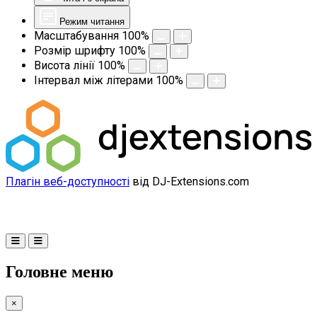
Режим читання
Масштабування
100
%
Розмір шрифту
100
%
Висота лінії
100
%
Інтервал між літерами
100
%
Плагін веб-доступності
від DJ-Extensions.com
Головне меню
×