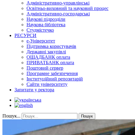
Адміністративно-управлінські
Освітньо-виховний та науковий процес
Адміністративно-господарські
Наукові підрозділи
Наукова бібліотека
Студмістечко
РЕСУРСИ
е-Університет
Підтримка користувачів
Державні закупівлі
ОЩАДБАНК оплата
ПРИВАТБАНК оплата
Поштовий сервер
Програмне забезпечення
Інституційний репозитарій
Сайти університету
Запитати у ректора
Пошук...
Пошук