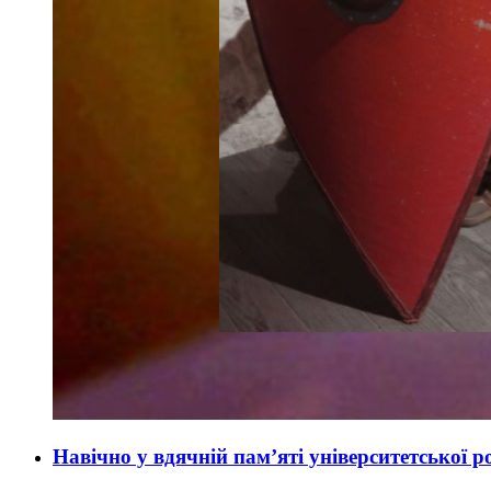
Навічно у вдячній пам’яті університетської 