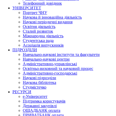
Телефонний довідник
УНІВЕРСИТЕТ
Портрет ЧНУ
Наукова й інноваційна діяльність
Наукові періодичні видання
Освітня діяльність
Сталий розвиток
Міжнародна діяльність
Студентська рада
Асоціація випускників
ПІДРОЗДІЛИ
Навчально-наукові інститути та факультети
Навчально-наукові центри
Адміністративно-управлінські
Освітньо-виховний та науковий процес
Адміністративно-господарські
Наукові підрозділи
Наукова бібліотека
Студмістечко
РЕСУРСИ
е-Університет
Підтримка користувачів
Державні закупівлі
ОЩАДБАНК оплата
ПРИВАТБАНК оплата