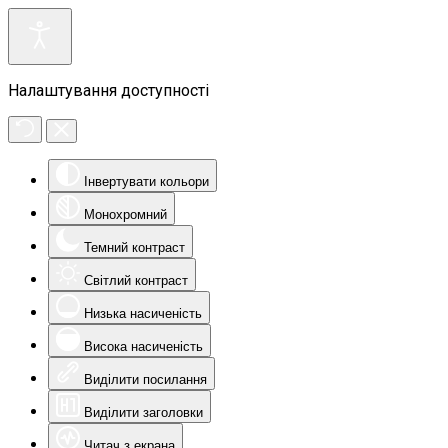
Налаштування доступності
Інвертувати кольори
Монохромний
Темний контраст
Світлий контраст
Низька насиченість
Висока насиченість
Виділити посилання
Виділити заголовки
Читач з екрана