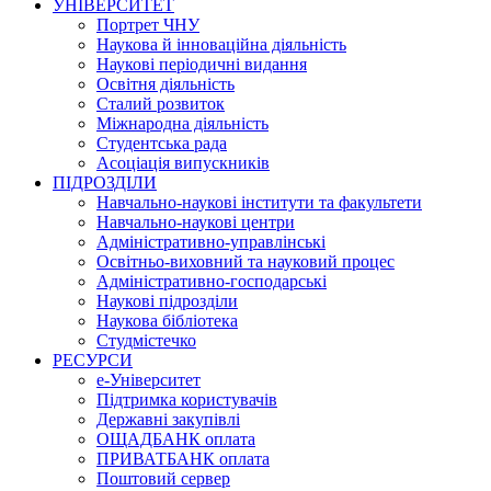
УНІВЕРСИТЕТ
Портрет ЧНУ
Наукова й інноваційна діяльність
Наукові періодичні видання
Освітня діяльність
Сталий розвиток
Міжнародна діяльність
Студентська рада
Асоціація випускників
ПІДРОЗДІЛИ
Навчально-наукові інститути та факультети
Навчально-наукові центри
Адміністративно-управлінські
Освітньо-виховний та науковий процес
Адміністративно-господарські
Наукові підрозділи
Наукова бібліотека
Студмістечко
РЕСУРСИ
е-Університет
Підтримка користувачів
Державні закупівлі
ОЩАДБАНК оплата
ПРИВАТБАНК оплата
Поштовий сервер