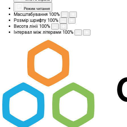
Режим читання
Масштабування
100
%
Розмір шрифту
100
%
Висота лінії
100
%
Інтервал між літерами
100
%