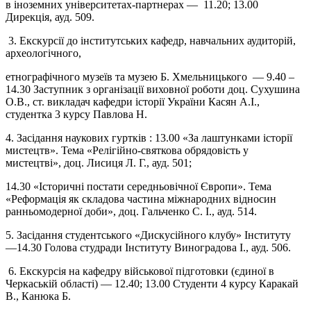
в іноземних університетах-партнерах
—
11.20; 13.00
Дирекція, ауд. 509.
3. Екскурсії до інститутських кафедр, навчальних аудиторій,
археологічного,
етнографічного музеїв та музею Б. Хмельницького
—
9.40 –
14.30 Заступник з організації виховної роботи доц. Сухушина
О.В., ст. викладач кафедри історії України Касян А.І.,
студентка 3 курсу Павлова Н.
4. Засідання наукових гуртків : 13.00 «За лаштунками історії
мистецтв». Тема «Релігійно-святкова обрядовість у
мистецтві», доц. Лисиця Л. Г., ауд. 501
;
14.30 «Історичні постати середньовічної Європи». Тема
«Реформація як складова частина міжнародних відносин
ранньомодерної доби», доц. Гальченко С. І., ауд. 514.
5. Засідання студентського «Дискусійного клубу» Інституту
—
14.30 Голова студради Інституту Виноградова І., ауд. 506.
6. Екскурсія на кафедру військової підготовки (єдиної в
Черкаській області)
—
12.40; 13.00 Студенти 4 курсу Каракай
В., Канюка Б.