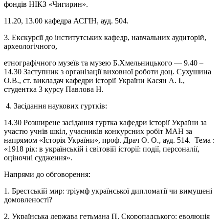
фондів НІКЗ «Чигирин».
11.20, 13.00 кафедра АСГІН, ауд. 504.
3. Екскурсії до інститутських кафедр, навчальних аудиторій,
археологічного,
етнографічного музеїв та музею Б.Хмельницького
—
9.40 –
14.30 Заступник з організації виховної роботи доц. Сухушина
О.В., ст. викладач кафедри історії України Касян А. І.,
студентка 3 курсу Павлова Н.
4. Засідання наукових гуртків:
14.30 Розширене засідання гуртка кафедри історії України за
участю учнів шкіл, учасників конкурсних робіт МАН за
напрямом «Історія України», проф. Драч О. О., ауд. 514.
Тема :
«1918 рік: в українській і світовій історії: події, персоналії,
оціночні судження».
Напрями до обговорення:
1. Брестській мир: тріумф української дипломатії чи вимушені
домовленості?
2. Українська держава гетьмана П. Скоропадського: еволюція