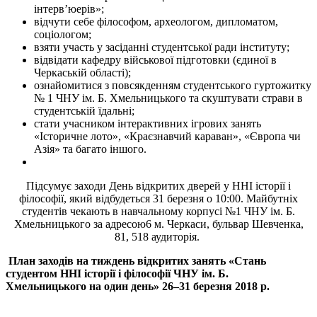
інтерв’юерів»;
відчути себе філософом, археологом, дипломатом,
соціологом;
взяти участь у засіданні студентської ради інституту;
відвідати кафедру військової підготовки (єдиної в
Черкаській області);
ознайомитися з повсякденням студентського гуртожитку
№ 1 ЧНУ ім. Б. Хмельницького та скуштувати страви в
студентській їдальні;
стати учасником інтерактивних ігрових занять
«Історичне лото», «Краєзнавчий караван», «Європа чи
Азія» та багато іншого.
Підсумує заходи День відкритих дверей у ННІ історії і
філософії, який відбудеться 31 березня о 10:00. Майбутніх
студентів чекають в навчальному корпусі №1 ЧНУ ім. Б.
Хмельницького за адресою6 м. Черкаси, бульвар Шевченка,
81, 518 аудиторія.
План заходів на тиждень відкритих занять «Стань
студентом ННІ історії і філософії ЧНУ ім. Б.
Хмельницького на один день» 26–31 березня 2018
р.