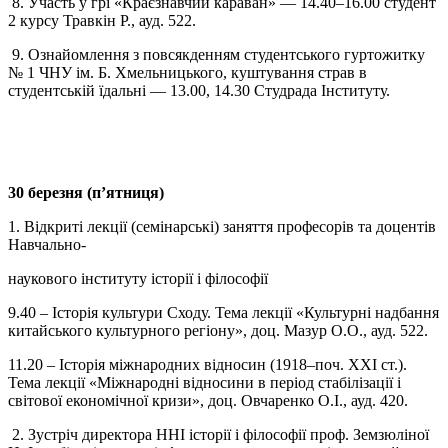
8. Участь у грі «Краєзнавчий караван»
—
14.40–16.00 студент
2 курсу Травкін Р., ауд. 522.
9. Ознайомлення з повсякденням студентського гуртожитку
№ 1 ЧНУ ім. Б. Хмельницького, куштування страв в
студентській їдальні
—
13.00, 14.30 Студрада Інституту.
30 березня (п’ятниця)
1. Відкриті лекції (семінарські) заняття професорів та доцентів
Навчально-
наукового інституту історії і філософії
9.40 – Історія культури Сходу. Тема лекції «Культурні надбання
китайського культурного регіону», доц. Мазур О.О., ауд. 522.
11.20 – Історія міжнародних відносин (1918–поч. ХХІ ст.).
Тема лекції «Міжнародні відносини в період стабілізації і
світової економічної кризи», доц. Овчаренко О.І., ауд. 420.
2. Зустріч директора ННІ історії і філософії проф. Земзюліної