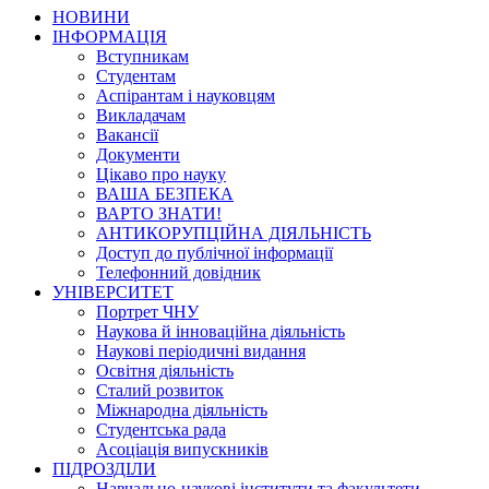
НОВИНИ
ІНФОРМАЦІЯ
Вступникам
Студентам
Аспірантам і науковцям
Викладачам
Вакансії
Документи
Цікаво про науку
ВАША БЕЗПЕКА
ВАРТО ЗНАТИ!
АНТИКОРУПЦІЙНА ДІЯЛЬНІСТЬ
Доступ до публічної інформації
Телефонний довідник
УНІВЕРСИТЕТ
Портрет ЧНУ
Наукова й інноваційна діяльність
Наукові періодичні видання
Освітня діяльність
Сталий розвиток
Міжнародна діяльність
Студентська рада
Асоціація випускників
ПІДРОЗДІЛИ
Навчально-наукові інститути та факультети