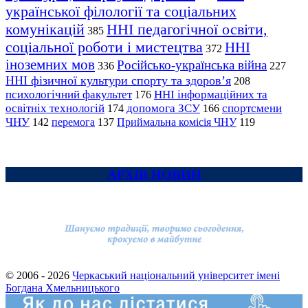
української філології та соціальних
комунікацій
ННІ педагогічної освіти,
385
соціальної роботи і мистецтва
ННІ
372
іноземних мов
Російсько-українська війна
336
227
ННІ фізичної культури спорту та здоров’я
208
психологічний факультет
ННІ інформаційних та
176
освітніх технологій
допомога ЗСУ
спортсмени
174
166
ЧНУ
перемога
142
137
Приймальна комісія ЧНУ
119
АРХІВ НОВИН
© 2006 - 2026
Черкаський національний університет імені
Богдана Хмельницького