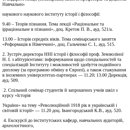
Навчально-
наукового наукового інституту історії і філософії:
9.40 – Теорія пізнання. Тема лекції «Раціональне та
ірраціональне в пізнанні», доц. Кретов П. В., ауд. 521/а.
13.00
–
Історія середніх віків. Тема семінарського заняття
«Реформація в Німеччині», доц. Гальченко С. І., ауд. 515.
2. Зустріч директора ННІ історії і філософії проф. Земзюліної
Н. І. з абітурієнтами: інформування щодо спеціальностей та
спеціалізацій Інституту і можливостей здобуття подвійного
диплому (за програмою обміну в Європі), а також стажування
в іноземних університетах-партнерах
—
11.20; 13.00 Дирекція,
ауд. 509.
2. Спільний семінар студентів й запрошених учнів шкіл з
курсу «Історія
України» на тему «Революційний 1918 рік в українській і
світовій історії»
—
11.20 доц. Івангородський К.В., ауд. 520.
4. Екскурсії до інститутських кафедр, навчальних аудиторій,
археологічного,