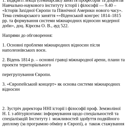
1. Відкриті лекції (семінарські) заняття професорів та доцентів
Навчально-наукового інституту історії і філософії
—
9.40 –
«Історія Західної Європи та Північної Америки нового часу».
Тема семінарського заняття ««Віденський конгрес 1814–1815
рр. та формування системи міжнародних відносин модерної
доби», доц. Кірєєва О. В., ауд 522.
Напрями до обговорення:
1. Основні проблеми міжнародних відносин після
наполеонівських воєн.
2. Відень 1814 р. – основні гравці міжнародної арени, плани та
проекти територіального
перегрупування Європи.
3. «Європейський концерт» як основа системи міжнародних
відносин
2. Зустріч директора ННІ історії і філософії проф. Земзюліної
Н. І.
з
абітурієнтами: інформування щодо спеціальностей та
спеціалізацій Інституту і
можливостей здобуття подвійного
диплому (за програмою обміну в Європі), а
також стажування