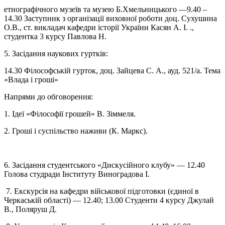
етнографічного музеїв та музею Б.Хмельницького
—
9.40 –
14.30 Заступник з організації виховної роботи доц. Сухушина
О.В., ст. викладач кафедри історії України Касян А. І. .,
студентка 3 курсу Павлова Н.
5. Засідання наукових гуртків:
14.30 Філософській гурток, доц. Зайцева С. А., ауд. 521/а. Тема
«Влада і гроші»
Напрями до обговорення:
1. Ідеї «Філософії грошей» В. Зіммеля.
2. Гроші і суспільство наживи (К. Маркс).
6. Засідання студентського «Дискусійного клубу»
—
12.40
Голова студради Інституту Виноградова І.
7. Екскурсія на кафедри військової підготовки (єдиної в
Черкаській області)
—
12.40; 13.00 Студенти 4 курсу Джулай
В., Поляруш Д.