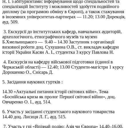
Н. І. з абітурієнтами: інформування щодо спеціальностей та
спеціалізацій Інституту і можливостей здобуття подвійного
диплому (за програмою обміну в Європі), а також стажування
в іноземних університетах-партнерах
—
11.20; 13.00 Дирекція,
ауд. 509.
3. Екскурсії до інститутських кафедр, навчальних аудиторій,
археологічного, етнографічного музеїв та музею
Б.Хмельницького
—
9.40 – 14.30 Заступник з організації
виховної роботи доц. Сухушина О.В., ст. викладач кафедри
історії України Касян А. І., студентка 3 курсу Павлова Н.
4. Екскурсія на кафедру військової підготовки (єдиної в
Черкаській області)
—
12.40; 13.00 Студенти-магістри 1 курсу
Дорошенко О., Снісарь Д.
5. Засідання наукових гуртків :
14.30 «Актуальні питання історії світових війн». Тема
«Боснійська криза як пролог Першої світової війни», доц.
Овчаренко О. І., ауд. 514.
6. Участь у засіданні студентського наукового товариства
14.40 доц. Лисиця Л. Г., ауд. 515.
7. Участь у грі «Впізнай подію: Азія чи Європа» 14.40–16.00,