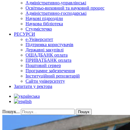
Адміністративно-управлінські
Освітньо-виховний та науковий процес
Адміністративно-господарські
Наукові підрозділи
Наукова бібліотека
Студмістечко
РЕСУРСИ
е-Університет
Підтримка користувачів
Державні закупівлі
ОЩАДБАНК оплата
ПРИВАТБАНК оплата
Поштовий сервер
Програмне забезпечення
Інституційний репозитарій
Сайти університету
Запитати у ректора
Пошук...
Пошук