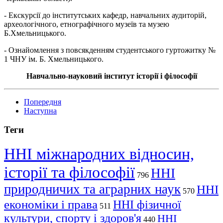
- Екскурсії до інститутських кафедр, навчальних аудиторій,
археологічного, етнографічного музеїв та музею
Б.Хмельницького.
- Ознайомлення з повсякденням студентського гуртожитку №
1 ЧНУ ім. Б. Хмельницького.
Навчально-науковий інститут історії і філософії
Попередня
Наступна
Теги
ННІ міжнародних відносин,
історії та філософії
ННІ
796
природничих та аграрних наук
ННІ
570
економіки і права
ННІ фізичної
511
культури, спорту і здоров'я
ННІ
440