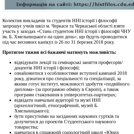
Колектив викладачів та студентів ННІ історії і філософії
запрошує учнів шкіл м. Черкаси та Черкаської області взяти
участь у заходах «Стань студентом ННІ історії і філософії ЧНУ
ім. Б. Хмельницького на один день», що будуть проводитися
під час весняних канікул із 26 по 31 березня 2018 року.
Протягом тижня всі бажаючі матимуть можливість:
відвідувати лекції та семінарські заняття професорів/
доцентів ННІ історії і філософії;
ознайомитися з особливостями вступної кампанії 2018
року, дізнатися про спеціальності та спеціалізації, за
якими готує інститут, можливості здобуття «подвійного
диплома» (за програмою обміну в Європі), а також
програми стажування в університетах-партнерах;
відвідати навчальні аудиторії та музеї ННІ
(археологічний, етнографічний, музей Б.
Хмельницького);
бути присутніми на засіданнях наукових гуртків та
долучитися до проектів Студентського наукового
товариства;
навчатися в справжній соціологічній школі «Юних