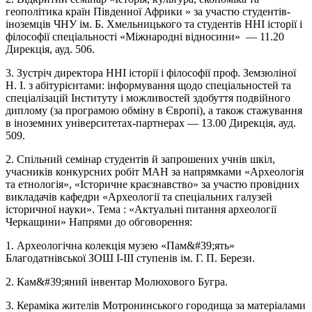
геополітика країн Південної Африки » за участю студентів-
іноземців ЧНУ ім. Б. Хмельницького та студентів ННІ історії і
філософії спеціальності «Міжнародні відносини»
—
11.20
Дирекція, ауд. 506.
3. Зустріч директора ННІ історії і філософії проф. Земзюліної
Н. І. з абітурієнтами: інформування щодо спеціальностей та
спеціалізацій Інституту і можливостей здобуття подвійного
диплому (за програмою обміну в Європі), а також стажування
в іноземних університетах-партнерах
—
13.00 Дирекція, ауд.
509.
2. Спільний семінар студентів й запрошених учнів шкіл,
учасників конкурсних робіт МАН за напрямками «Археологія
та етнологія», «Історичне краєзнавство» за участю провідних
викладачів кафедри «Археології та спеціальних галузей
історичної науки». Тема : «Актуальні питання археології
Черкащини» Напрями до обговорення:
1. Археологічна колекція музею «Пам&#39;ять»
Благодатнівської ЗОШ І-ІІІ ступенів ім. Г. П. Берези.
2. Кам&#39;яний інвентар Молюхового Бугра.
3. Кераміка жителів Мотронинського городища за матеріалами