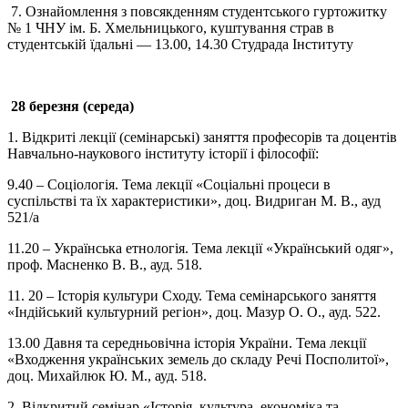
7. Ознайомлення з повсякденням студентського гуртожитку
№ 1 ЧНУ ім. Б. Хмельницького, куштування страв в
студентській їдальні
—
13.00, 14.30 Студрада Інституту
28 березня (середа)
1. Відкриті лекції (семінарські) заняття професорів та доцентів
Навчально-наукового інституту історії і філософії:
9.40 – Соціологія. Тема лекції «Соціальні процеси в
суспільстві та їх
х
арактеристики», доц. Видриган М. В., ауд
521/а
11.20 – Українська етнологія. Тема лекції «Український одяг»,
проф. Масненко В. В., ауд. 518.
11. 20 – Історія культури Сходу. Тема семінарського заняття
«Індійський культурний регіон», доц. Мазур О. О., ауд. 522.
13.00 Давня та середньовічна історія України. Тема лекції
«Входження українських земель до складу Речі Посполитої»,
доц. Михайлюк Ю. М., ауд. 518.
2. Відкритий семінар «Історія, культура, економіка та