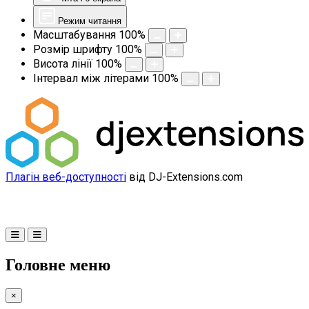
Режим читання
Масштабування
100
%
Розмір шрифту
100
%
Висота лінії
100
%
Інтервал між літерами
100
%
Плагін веб-доступності
від DJ-Extensions.com
Головне меню
×