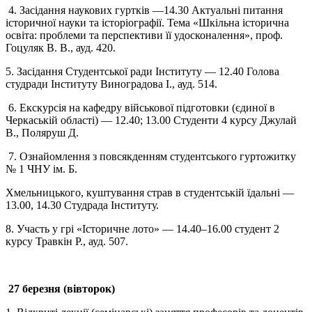
4. Засідання наукових гуртків
—
14.30 Актуальні питання
історичної науки та історіографії. Тема «Шкільна історична
освіта: проблеми та перспективи її удосконалення», проф.
Гоцуляк В. В., ауд. 420.
5. Засідання Студентської ради Інституту
—
12.40 Голова
студради Інституту Виноградова І., ауд. 514.
6. Екскурсія на кафедру військової підготовки (єдиної в
Черкаській області)
—
12.40; 13.00 Студенти 4 курсу Джулай
В., Поляруш Д.
7. Ознайомлення з повсякденням студентського гуртожитку
№ 1 ЧНУ ім. Б.
Хмельницького, куштування страв в студентській їдальні
—
13.00, 14.30 Студрада Інституту.
8. Участь у грі «Історичне лото»
—
14.40–16.00 студент 2
курсу Травкін Р., ауд. 507.
27 березня (вівторок)