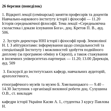
26 березня (понеділок)
1. Відкриті лекції (семінарські) заняття професорів та доцентів
Навчально-наукового інституту історії і філософії
— 11.20
Історія середньовічної філософії. Тема лекції «Середньовічна
схоластика і докази існування Бога», доц.
Кретов П. В., ауд.
506.
2. Зустріч директора ННІ історії і філософії проф. Земзюліної
Н. І. З абітурієнтами: інформування щодо спеціальностей та
спеціалізацій Інституту і можливостей здобуття подвійного
диплому (за програмою обміну в Європі), а також стажування
в іноземних університетах-партнерах
—
11.20; 13.00 Дирекція,
ауд. 509
3. Екскурсії до інститутських кафедр, навчальних аудиторій,
археологічного,
етнографічного музеїв та музею Б. Хмельницького
—
9.40 –
14.30 Заступник з організації виховної роботи доц. Сухушина
О.В., ст. викладач
кафедри історії України Касян А. І., студентка 3 курсу Павлова
Н.