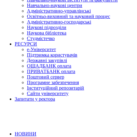
Навчально-наукові центри
Адміністративно-управлінські
Освітньо-виховний та науковий процес
Адміністративно-господарські
Наукові підрозділи
Наукова бібліотека
Студмістечко
РЕСУРСИ
е-Університет
Підтримка користувачів
Державні закупівлі
ОЩАДБАНК оплата
ПРИВАТБАНК оплата
Поштовий сервер
Програмне забезпечення
Інституційний репозитарій
Сайти університету
Запитати у ректора
НОВИНИ