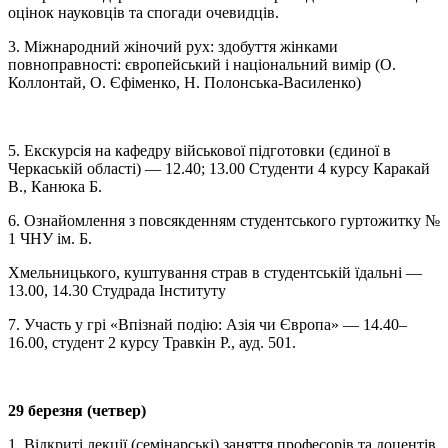
оцінок науковців та спогади очевидців.
3. Міжнародний жіночий рух: здобуття жінками
повноправності: європейський і національний вимір (О.
Коллонтай, О. Єфіменко, Н. Полонська-Василенко)
5. Екскурсія на кафедру військової підготовки (єдиної в
Черкаській області)
—
12.40; 13.00 Студенти 4 курсу Каракай
В., Канюка Б.
6. Ознайомлення з повсякденням студентського гуртожитку №
1 ЧНУ ім. Б.
Хмельницького, куштування страв в студентській їдальні
—
13.00, 14.30 Студрада Інституту
7. Участь у грі «Впізнай подію: Азія чи Європа»
—
14.40–
16.00, студент 2 курсу Травкін Р., ауд. 501.
29 березня (четвер)
1. Відкриті лекції (семінарські) заняття професорів та доцентів