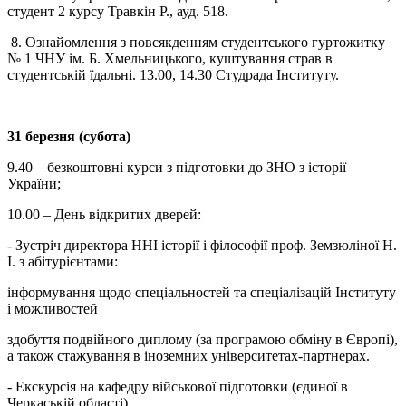
студент 2 курсу Травкін Р., ауд. 518.
8. Ознайомлення з повсякденням студентського гуртожитку
№ 1 ЧНУ ім. Б. Хмельницького, куштування страв в
студентській їдальні. 13.00, 14.30 Студрада Інституту.
31 березня (субота)
9.40 – безкоштовні курси з підготовки до ЗНО з історії
України;
10.00 – День відкритих дверей:
- Зустріч директора ННІ історії і філософії проф. Земзюліної Н.
І. з абітурієнтами:
інформування щодо спеціальностей та спеціалізацій Інституту
і можливостей
здобуття подвійного диплому (за програмою обміну в Європі),
а також стажування в іноземних університетах-партнерах.
- Екскурсія на кафедру військової підготовки (єдиної в
Черкаській області).