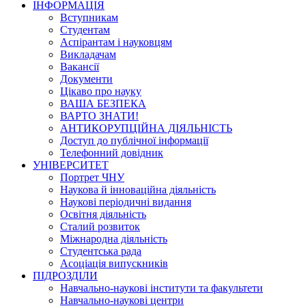
ІНФОРМАЦІЯ
Вступникам
Студентам
Аспірантам і науковцям
Викладачам
Вакансії
Документи
Цікаво про науку
ВАША БЕЗПЕКА
ВАРТО ЗНАТИ!
АНТИКОРУПЦІЙНА ДІЯЛЬНІСТЬ
Доступ до публічної інформації
Телефонний довідник
УНІВЕРСИТЕТ
Портрет ЧНУ
Наукова й інноваційна діяльність
Наукові періодичні видання
Освітня діяльність
Сталий розвиток
Міжнародна діяльність
Студентська рада
Асоціація випускників
ПІДРОЗДІЛИ
Навчально-наукові інститути та факультети
Навчально-наукові центри