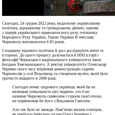
Сьогодні, 24 грудня 2022 року, видатному українському
політику, державному та громадському діячеві, одному
з лідерів українського правозахисного руху, очільнику
Народного Руху України, Герою України В’ячеславу
Чорноволу виповнилося б 85 років.
Спадщину відомого політика й досі досліджують вчені та
історики. До цього процесу долучається й ННІ історії і
філософії Черкаського національного університету імені
Богдана Хмельницького. А ректор університету Олександр
Черевко свого часу ініціював реконструкцію садиби
Чорноволів у селі Вільхівець та створення музею, який було
урочисто відкрито в 2006 році.
Сьогодні немає свідомого українця, який би не
визнавав унікальність цієї людини, хто б не
називав Чорновола символом і героєм своєї епохи,
не порівнював би його з Вацлавом Гавелом.
Але так було не завжди. Пам’ятаю малим хлопцем,
як приїхала бабусина сестра Ольга Іванівна з