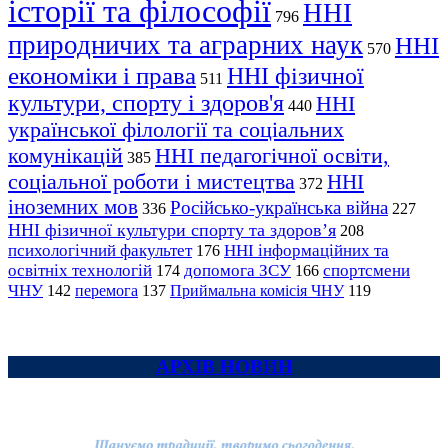
історії та філософії
ННІ
796
природничих та аграрних наук
ННІ
570
економіки і права
ННІ фізичної
511
культури, спорту і здоров'я
ННІ
440
української філології та соціальних
комунікацій
ННІ педагогічної освіти,
385
соціальної роботи і мистецтва
ННІ
372
іноземних мов
Російсько-українська війна
336
227
ННІ фізичної культури спорту та здоров’я
208
психологічний факультет
ННІ інформаційних та
176
освітніх технологій
допомога ЗСУ
спортсмени
174
166
ЧНУ
перемога
142
137
Приймальна комісія ЧНУ
119
АРХІВ НОВИН