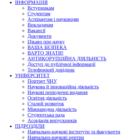
ІНФОРМАЦІЯ
Вступникам
Студентам
Аспірантам і науковцям
Викладачам
Вакансії
Документи
Цікаво про науку
ВАША БЕЗПЕКА
ВАРТО ЗНАТИ!
АНТИКОРУПЦІЙНА ДІЯЛЬНІСТЬ
Доступ до публічної інформації
Телефонний довідник
УНІВЕРСИТЕТ
Портрет ЧНУ
Наукова й інноваційна діяльність
Наукові періодичні видання
Освітня діяльність
Сталий розвиток
Міжнародна діяльність
Студентська рада
Асоціація випускників
ПІДРОЗДІЛИ
Навчально-наукові інститути та факультети
Навчально-наукові центри