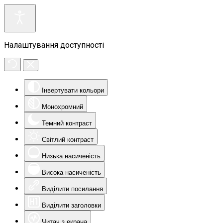
Налаштування доступності
Інвертувати кольори
Монохромний
Темний контраст
Світлий контраст
Низька насиченість
Висока насиченість
Виділити посилання
Виділити заголовки
Читач з екрана