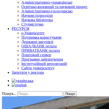
Адміністративно-управлінські
Освітньо-виховний та науковий процес
Адміністративно-господарські
Наукові підрозділи
Наукова бібліотека
Студмістечко
РЕСУРСИ
е-Університет
Підтримка користувачів
Державні закупівлі
ОЩАДБАНК оплата
ПРИВАТБАНК оплата
Поштовий сервер
Програмне забезпечення
Інституційний репозитарій
Сайти університету
Запитати у ректора
Пошук...
Пошук