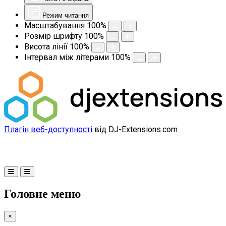
Режим читання
Масштабування
100
%
Розмір шрифту
100
%
Висота лінії
100
%
Інтервал між літерами
100
%
Плагін веб-доступності
від DJ-Extensions.com
Головне меню
×