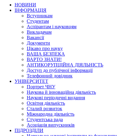
НОВИНИ
ІНФОРМАЦІЯ
Вступникам
Студентам
Аспірантам і науковцям
Викладачам
Вакансії
Документи
Цікаво про науку
ВАША БЕЗПЕКА
ВАРТО ЗНАТИ!
АНТИКОРУПЦІЙНА ДІЯЛЬНІСТЬ
Доступ до публічної інформації
Телефонний довідник
УНІВЕРСИТЕТ
Портрет ЧНУ
Наукова й інноваційна діяльність
Наукові періодичні видання
Освітня діяльність
Сталий розвиток
Міжнародна діяльність
Студентська рада
Асоціація випускників
ПІДРОЗДІЛИ
Навчально-наукові інститути та факультети