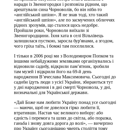
наради із Звенигородки і розповіла рідним, що
арештували сина Чорноволів, бо він ніби-то
«англійський шпіон». Я не знав тоді, хто такий
«англійський шпіон», але по засмучених обличчях
рідних зрозумів, що сталося щось недобре.
Пройшли роки, Чорноволи виїхали зі
Звенигородщини. Їхня хата в селі Вільхівець
залишилася пусткою, заросла бур'янами, а згодом,
чого гріха таїть, і бомжі там поселилися.
І тільки в 2006 році ми з Володимиром Попком та
іншими небайдужими земляками організувались і
відновили садибу, відкрили пам’ятник, зробили
там музей і відкрили його на 69-й день
народження В’ячеслава Максимовича. Сьогодні до
садиби їдуть люди з усієї України, збираються тут
у дні народження і в дні смерті Чорновола, у дні,
визначальні для Української держави.
«Дай Боже нам любити Україну понад усе сьогодні
— маючи, щоб не довелося гірко любити її,
втративши. Настав час великого вибору: або
єдність і перемога та шлях до світла, або поразка,
ганьба і знову довга дорога до волі», — вичерпно
про Україну сьогоднішню чверть століття тому