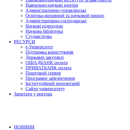
Навчально-наукові центри
Адміністративно-управлінські
Освітньо-виховний та науковий процес
Адміністративно-господарські
Наукові підрозділи
Наукова бібліотека
Студмістечко
РЕСУРСИ
е-Університет
Підтримка користувачів
Державні закупівлі
ОЩАДБАНК оплата
ПРИВАТБАНК оплата
Поштовий сервер
Програмне забезпечення
Інституційний репозитарій
Сайти університету
Запитати у ректора
НОВИНИ