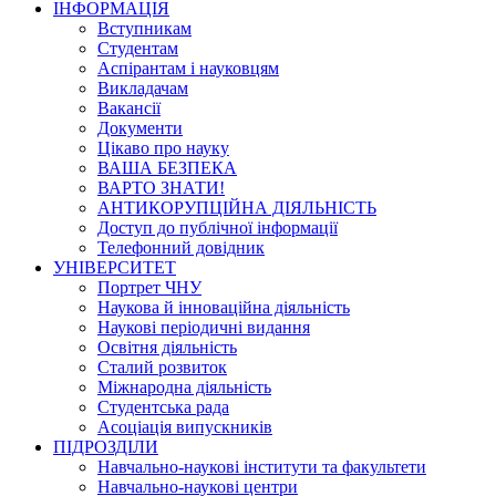
ІНФОРМАЦІЯ
Вступникам
Студентам
Аспірантам і науковцям
Викладачам
Вакансії
Документи
Цікаво про науку
ВАША БЕЗПЕКА
ВАРТО ЗНАТИ!
АНТИКОРУПЦІЙНА ДІЯЛЬНІСТЬ
Доступ до публічної інформації
Телефонний довідник
УНІВЕРСИТЕТ
Портрет ЧНУ
Наукова й інноваційна діяльність
Наукові періодичні видання
Освітня діяльність
Сталий розвиток
Міжнародна діяльність
Студентська рада
Асоціація випускників
ПІДРОЗДІЛИ
Навчально-наукові інститути та факультети
Навчально-наукові центри