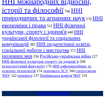
ННІ міжнародних відносин,
історії та філософії
ННІ
796
природничих та аграрних наук
ННІ
570
економіки і права
ННІ фізичної
511
культури, спорту і здоров'я
ННІ
440
української філології та соціальних
комунікацій
ННІ педагогічної освіти,
385
соціальної роботи і мистецтва
ННІ
372
іноземних мов
Російсько-українська війна
336
227
ННІ фізичної культури спорту та здоров’я
208
психологічний факультет
ННІ інформаційних та
176
освітніх технологій
допомога ЗСУ
спортсмени
174
166
ЧНУ
перемога
142
137
Приймальна комісія ЧНУ
119
АРХІВ НОВИН