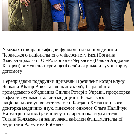
У межах співпраці кафедри фундаментальної медицини
Черкаського національного університету імені Богдана
Хмельницького і ГО «Ротарі клуб Черкаси» (Голова Андранік
Казарян) вимушено переміщені особи отримали гуманітарну
допомогу.
Передріздвяні подарунки привезли Президент Ротарі клубу
Черкаси Віктор Вовк та членкиня клубу і Правління
громадського об’єднання Спілки Ротарі в Україні, професорка
кафедри фундаментальної медицини Черкаського
національного університету імені Богдана Хмельницького,
докторка медичних наук, гінеколог-онколог Ольга Палійчук.
На зустрічі також були присутні директорка студмістечка
Тетяна Кожемяко та завідувачка кафедри фундаментальної
медицини Алевтина Рибалко.