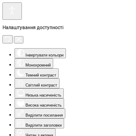
Налаштування доступності
Інвертувати кольори
Монохромний
Темний контраст
Світлий контраст
Низька насиченість
Висока насиченість
Виділити посилання
Виділити заголовки
Читач з екрана