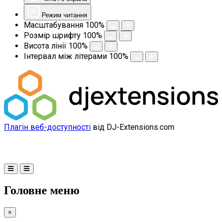
Режим читання
Масштабування
100
%
Розмір шрифту
100
%
Висота лінії
100
%
Інтервал між літерами
100
%
Плагін веб-доступності
від DJ-Extensions.com
Головне меню
×