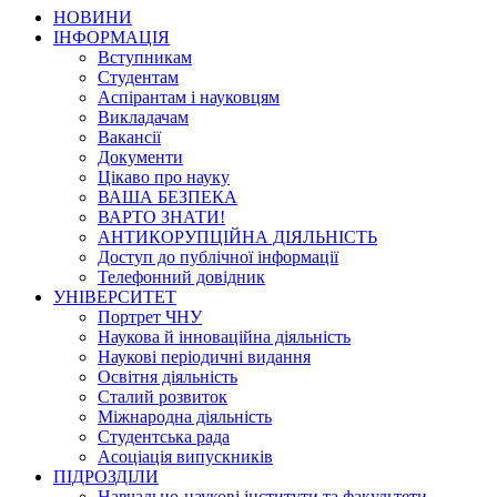
НОВИНИ
ІНФОРМАЦІЯ
Вступникам
Студентам
Аспірантам і науковцям
Викладачам
Вакансії
Документи
Цікаво про науку
ВАША БЕЗПЕКА
ВАРТО ЗНАТИ!
АНТИКОРУПЦІЙНА ДІЯЛЬНІСТЬ
Доступ до публічної інформації
Телефонний довідник
УНІВЕРСИТЕТ
Портрет ЧНУ
Наукова й інноваційна діяльність
Наукові періодичні видання
Освітня діяльність
Сталий розвиток
Міжнародна діяльність
Студентська рада
Асоціація випускників
ПІДРОЗДІЛИ
Навчально-наукові інститути та факультети