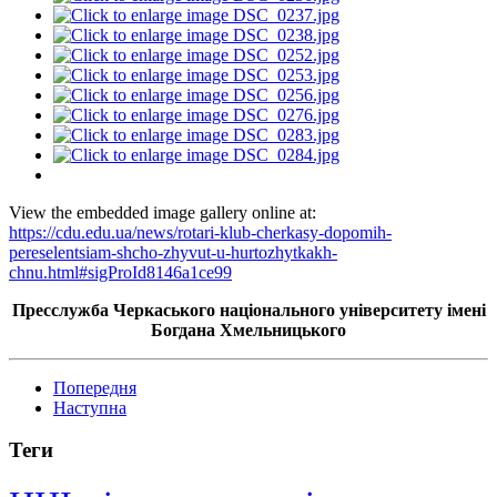
View the embedded image gallery online at:
https://cdu.edu.ua/news/rotari-klub-cherkasy-dopomih-
pereselentsiam-shcho-zhyvut-u-hurtozhytkakh-
chnu.html#sigProId8146a1ce99
Пресслужба Черкаського національного університету імені
Богдана Хмельницького
Попередня
Наступна
Теги