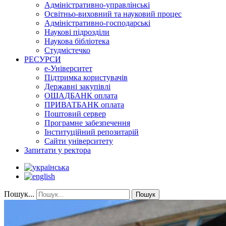
Адміністративно-управлінські
Освітньо-виховний та науковий процес
Адміністративно-господарські
Наукові підрозділи
Наукова бібліотека
Студмістечко
РЕСУРСИ
е-Університет
Підтримка користувачів
Державні закупівлі
ОЩАДБАНК оплата
ПРИВАТБАНК оплата
Поштовий сервер
Програмне забезпечення
Інституційний репозитарій
Сайти університету
Запитати у ректора
Пошук...
Пошук