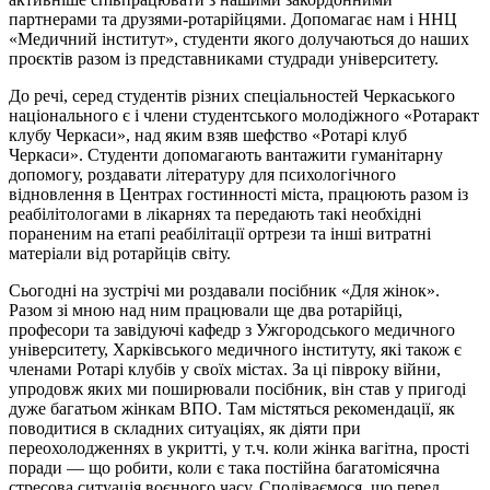
партнерами та друзями-ротарійцями. Допомагає нам і ННЦ
«Медичний інститут», студенти якого долучаються до наших
проєктів разом із представниками студради університету.
До речі, серед студентів різних спеціальностей Черкаського
національного є і члени студентського молодіжного «Ротаракт
клубу Черкаси», над яким взяв шефство «Ротарі клуб
Черкаси». Студенти допомагають вантажити гуманітарну
допомогу, роздавати літературу для психологічного
відновлення в Центрах гостинності міста, працюють разом із
реабілітологами в лікарнях та передають такі необхідні
пораненим на етапі реабілітації ортрези та інші витратні
матеріали від ротарйців світу.
Сьогодні на зустрічі ми роздавали посібник «Для жінок».
Разом зі мною над ним працювали ще два ротарійці,
професори та завідуючі кафедр з Ужгородського медичного
університету, Харківського медичного інституту, які також є
членами Ротарі клубів у своїх містах. За ці півроку війни,
упродовж яких ми поширювали посібник, він став у пригоді
дуже багатьом жінкам ВПО. Там містяться рекомендації, як
поводитися в складних ситуаціях, як діяти при
переохолодженнях в укритті, у т.ч. коли жінка вагітна, прості
поради — що робити, коли є така постійна багатомісячна
стресова ситуація воєнного часу. Сподіваємося, що перед