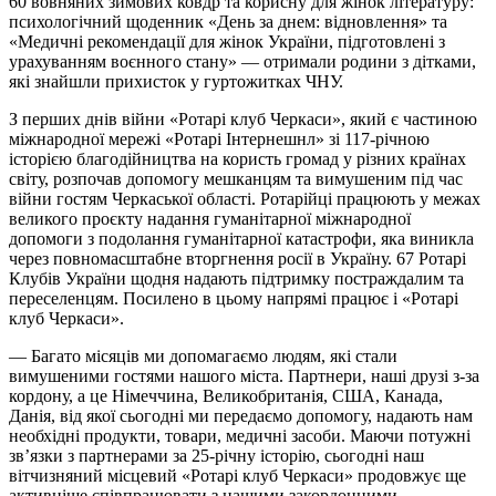
60 вовняних зимових ковдр та корисну для жінок літературу:
психологічний щоденник «День за днем: відновлення» та
«Медичні рекомендації для жінок України, підготовлені з
урахуванням воєнного стану» — отримали родини з дітками,
які знайшли прихисток у гуртожитках ЧНУ.
З перших днів війни «Ротарі клуб Черкаси», який є частиною
міжнародної мережі «Ротарі Інтернешнл» зі 117-річною
історією благодійництва на користь громад у різних країнах
світу, розпочав допомогу мешканцям та вимушеним під час
війни гостям Черкаської області. Ротарійці працюють у межах
великого проєкту надання гуманітарної міжнародної
допомоги з подолання гуманітарної катастрофи, яка виникла
через повномасштабне вторгнення росії в Україну. 67 Ротарі
Клубів України щодня надають підтримку постраждалим та
переселенцям. Посилено в цьому напрямі працює і «Ротарі
клуб Черкаси».
— Багато місяців ми допомагаємо людям, які стали
вимушеними гостями нашого міста. Партнери, наші друзі з-за
кордону, а це Німеччина, Великобританія, США, Канада,
Данія, від якої сьогодні ми передаємо допомогу, надають нам
необхідні продукти, товари, медичні засоби. Маючи потужні
зв’язки з партнерами за 25-річну історію, сьогодні наш
вітчизняний місцевий «Ротарі клуб Черкаси» продовжує ще
активніше співпрацювати з нашими закордонними