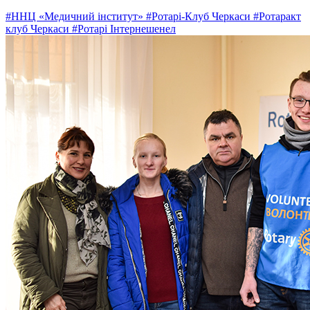
#ННЦ «Медичний інститут»
#Ротарі-Клуб Черкаси
#Ротаракт
клуб Черкаси
#Ротарі Інтернешенел