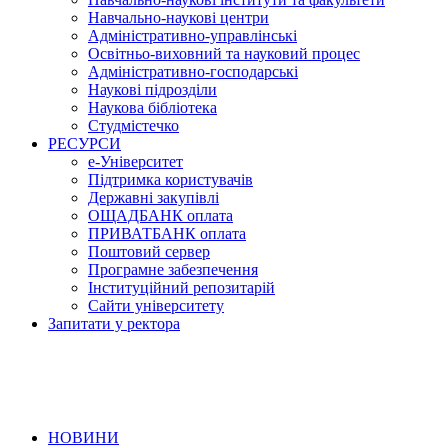
Навчально-наукові центри
Адміністративно-управлінські
Освітньо-виховний та науковий процес
Адміністративно-господарські
Наукові підрозділи
Наукова бібліотека
Студмістечко
РЕСУРСИ
е-Університет
Підтримка користувачів
Державні закупівлі
ОЩАДБАНК оплата
ПРИВАТБАНК оплата
Поштовий сервер
Програмне забезпечення
Інституційний репозитарій
Сайти університету
Запитати у ректора
НОВИНИ