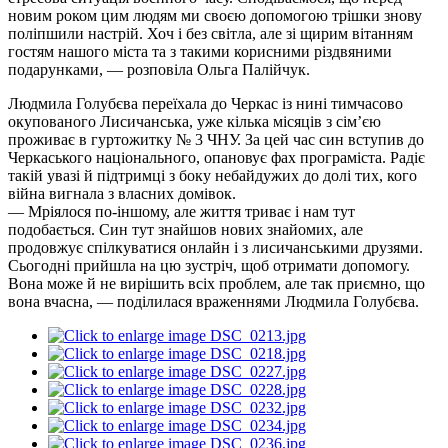
новим роком цим людям ми своєю допомогою трішки знову
поліпшили настрій. Хоч і без світла, але зі щирим вітанням
гостям нашого міста та з такими корисними різдвяними
подарунками, — розповіла Ольга Палійчук.
Людмила Голубєва переїхала до Черкас із нині тимчасово
окупованого Лисичанська, уже кілька місяців з сім’єю
проживає в гуртожитку № 3 ЧНУ. За цей час син вступив до
Черкаського національного, опановує фах програміста. Радіє
такій увазі й підтримці з боку небайдужих до долі тих, кого
війна вигнала з власних домівок.
— Мріялося по-іншому, але життя триває і нам тут
подобається. Син тут знайшов нових знайомих, але
продовжує спілкуватися онлайн і з лисичанськими друзями.
Сьогодні прийшла на цю зустріч, щоб отримати допомогу.
Вона може й не вирішить всіх проблем, але так приємно, що
вона вчасна, — поділилася враженнями Людмила Голубєва.