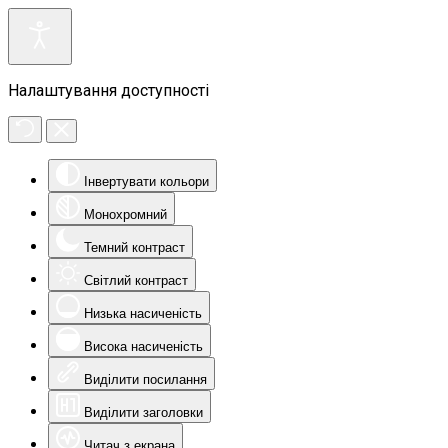
Налаштування доступності
Інвертувати кольори
Монохромний
Темний контраст
Світлий контраст
Низька насиченість
Висока насиченість
Виділити посилання
Виділити заголовки
Читач з екрана