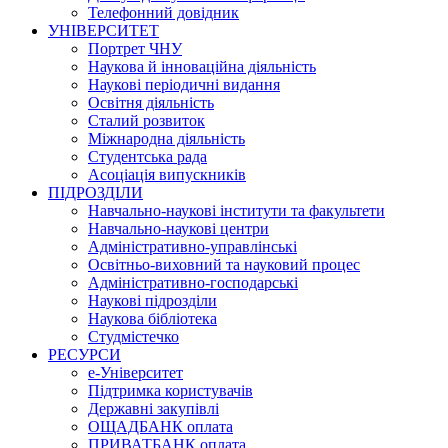
Телефонний довідник
УНІВЕРСИТЕТ
Портрет ЧНУ
Наукова й інноваційна діяльність
Наукові періодичні видання
Освітня діяльність
Сталий розвиток
Міжнародна діяльність
Студентська рада
Асоціація випускників
ПІДРОЗДІЛИ
Навчально-наукові інститути та факультети
Навчально-наукові центри
Адміністративно-управлінські
Освітньо-виховний та науковий процес
Адміністративно-господарські
Наукові підрозділи
Наукова бібліотека
Студмістечко
РЕСУРСИ
е-Університет
Підтримка користувачів
Державні закупівлі
ОЩАДБАНК оплата
ПРИВАТБАНК оплата