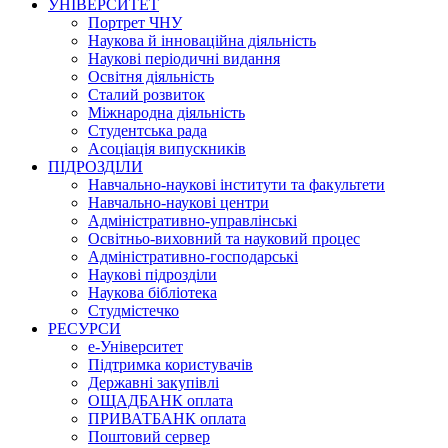
УНІВЕРСИТЕТ
Портрет ЧНУ
Наукова й інноваційна діяльність
Наукові періодичні видання
Освітня діяльність
Сталий розвиток
Міжнародна діяльність
Студентська рада
Асоціація випускників
ПІДРОЗДІЛИ
Навчально-наукові інститути та факультети
Навчально-наукові центри
Адміністративно-управлінські
Освітньо-виховний та науковий процес
Адміністративно-господарські
Наукові підрозділи
Наукова бібліотека
Студмістечко
РЕСУРСИ
е-Університет
Підтримка користувачів
Державні закупівлі
ОЩАДБАНК оплата
ПРИВАТБАНК оплата
Поштовий сервер