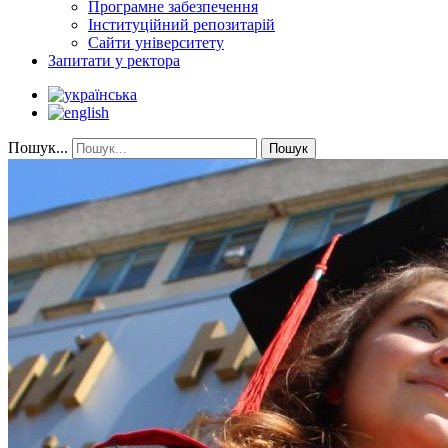
Програмне забезпечення
Інституційний репозитарій
Сайти університету
Запитати у ректора
Пошук...
Пошук