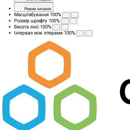
Режим читання
Масштабування
100
%
Розмір шрифту
100
%
Висота лінії
100
%
Інтервал між літерами
100
%