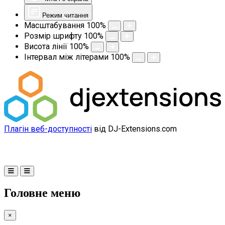
Режим читання
Масштабування
100
%
Розмір шрифту
100
%
Висота лінії
100
%
Інтервал між літерами
100
%
Плагін веб-доступності
від DJ-Extensions.com
Головне меню
×