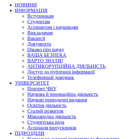
НОВИНИ
ІНФОРМАЦІЯ
Вступникам
Студентам
Аспірантам і науковцям
Викладачам
Вакансії
Документи
Цікаво про науку
ВАША БЕЗПЕКА
ВАРТО ЗНАТИ!
АНТИКОРУПЦІЙНА ДІЯЛЬНІСТЬ
Доступ до публічної інформації
Телефонний довідник
УНІВЕРСИТЕТ
Портрет ЧНУ
Наукова й інноваційна діяльність
Наукові періодичні видання
Освітня діяльність
Сталий розвиток
Міжнародна діяльність
Студентська рада
Асоціація випускників
ПІДРОЗДІЛИ
Навчально-наукові інститути та факультети