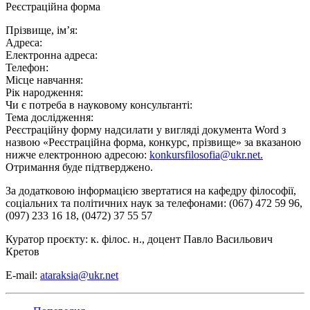
Реєстраційна форма
Прізвище, ім’я:
Адреса:
Електронна адреса:
Телефон:
Місце навчання:
Рік народження:
Чи є потреба в науковому консультанті:
Тема дослідження:
Реєстраційну форму надсилати у вигляді документа Word з
назвою «Реєстраційна форма, конкурс, прізвище» за вказаною
нижче електронною адресою:
konkursfilosofia@ukr.net
.
Отримання буде підтверджено.
За додатковою інформацією звертатися на кафедру філософії,
соціальних та політичних наук за телефонами: (067) 472 59 96,
(097) 233 16 18, (0472) 37 55 57
Куратор проєкту: к. філос. н., доцент Павло Васильович
Кретов
E-mail:
ataraksia@ukr.net