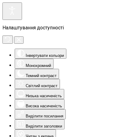
Налаштування доступності
Інвертувати кольори
Монохромний
Темний контраст
Світлий контраст
Низька насиченість
Висока насиченість
Виділити посилання
Виділити заголовки
Читач з екрана