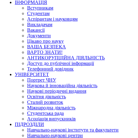
ІНФОРМАЦІЯ
Вступникам
Студентам
Аспірантам і науковцям
Викладачам
Вакансії
Документи
Цікаво про науку
ВАША БЕЗПЕКА
ВАРТО ЗНАТИ!
АНТИКОРУПЦІЙНА ДІЯЛЬНІСТЬ
Доступ до публічної інформації
Телефонний довідник
УНІВЕРСИТЕТ
Портрет ЧНУ
Наукова й інноваційна діяльність
Наукові періодичні видання
Освітня діяльність
Сталий розвиток
Міжнародна діяльність
Студентська рада
Асоціація випускників
ПІДРОЗДІЛИ
Навчально-наукові інститути та факультети
Навчально-наукові центри