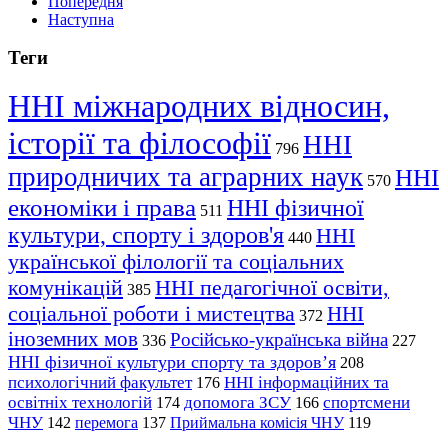
Попередня
Наступна
Теги
ННІ міжнародних відносин,
історії та філософії
ННІ
796
природничих та аграрних наук
ННІ
570
економіки і права
ННІ фізичної
511
культури, спорту і здоров'я
ННІ
440
української філології та соціальних
комунікацій
ННІ педагогічної освіти,
385
соціальної роботи і мистецтва
ННІ
372
іноземних мов
Російсько-українська війна
336
227
ННІ фізичної культури спорту та здоров’я
208
психологічний факультет
ННІ інформаційних та
176
освітніх технологій
допомога ЗСУ
спортсмени
174
166
ЧНУ
перемога
142
137
Приймальна комісія ЧНУ
119