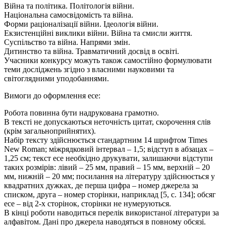
Війна та політика. Політологія війни.
Національна самосвідомість та війна.
Форми раціоналізації війни. Ідеологія війни.
Екзистенційні виклики війни. Війна та смисли життя.
Суспільство та війна. Напрями змін.
Дитинство та війна. Травматичний досвід в освіті.
Учасники конкурсу можуть також самостійно формулювати
теми досліджень згідно з власними науковими та
світоглядними уподобаннями.
Вимоги до оформлення есе:
Робота повинна бути надрукована грамотно.
В тексті не допускаються неточність цитат, скорочення слів
(крім загальноприйнятих).
Набір тексту здійснюється стандартним 14 шрифтом Times
New Roman; міжрядковий інтервал – 1,5; відступ в абзацах –
1,25 см; текст есе необхідно друкувати, залишаючи відступи
таких розмірів: лівий – 25 мм, правий – 15 мм, верхній – 20
мм, нижній – 20 мм; посилання на літературу здійснюється у
квадратних дужках, де перша цифра – номер джерела за
списком, друга – номер сторінки, наприклад [5, с. 134]; обсяг
есе – від 2-х сторінок, сторінки не нумеруються.
В кінці роботи наводиться перелік використаної літератури за
алфавітом. Дані про джерела наводяться в повному обсязі.