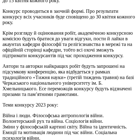
до 15 квітня кожного року.
Конкурс проводиться в заочній формі. Про результати
конкурсу всіх учасників буде сповіщено до 30 квітня кожного
року.
Крім розгляду й оцінювання робіт, академічною конкурсною
комісією будуть братися до уваги відгуки, пости й лайки в
акаунтах кафедри філософії та релігієзнавства в мережі та на
офіційній сторінці кафедри, тобто всі охочі зможуть
підтримати конкурсантів під час проходження конкурсу.
Автори та авторки найкращих робіт будуть запрошені на
підсумкову конференцію, яка відбудеться у рамках
традиційного «Тижня науки» (третій тиждень травня) на базі
Черкаського національного університету ім. Б.
Хмельницького. Есе переможців конкурсу будуть відзначені
призами та пам’ятними грамотами.
Теми конкурсу 2023 року:
Війна і люди. Філософська антропологія війни.
Волонтерський рух та війна. Соціологія війни.
Зміни у філософській картині світу. Війна та ідентичність.
Емоції та мотивація людини під час війни. Соціальна
психологія війни.