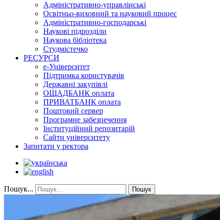
Адміністративно-управлінські
Освітньо-виховний та науковий процес
Адміністративно-господарські
Наукові підрозділи
Наукова бібліотека
Студмістечко
РЕСУРСИ
е-Університет
Підтримка користувачів
Державні закупівлі
ОЩАДБАНК оплата
ПРИВАТБАНК оплата
Поштовий сервер
Програмне забезпечення
Інституційний репозитарій
Сайти університету
Запитати у ректора
Пошук...
Пошук