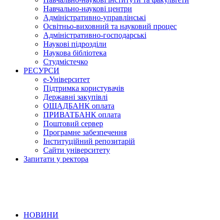
Навчально-наукові центри
Адміністративно-управлінські
Освітньо-виховний та науковий процес
Адміністративно-господарські
Наукові підрозділи
Наукова бібліотека
Студмістечко
РЕСУРСИ
е-Університет
Підтримка користувачів
Державні закупівлі
ОЩАДБАНК оплата
ПРИВАТБАНК оплата
Поштовий сервер
Програмне забезпечення
Інституційний репозитарій
Сайти університету
Запитати у ректора
НОВИНИ