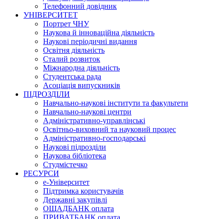
Телефонний довідник
УНІВЕРСИТЕТ
Портрет ЧНУ
Наукова й інноваційна діяльність
Наукові періодичні видання
Освітня діяльність
Сталий розвиток
Міжнародна діяльність
Студентська рада
Асоціація випускників
ПІДРОЗДІЛИ
Навчально-наукові інститути та факультети
Навчально-наукові центри
Адміністративно-управлінські
Освітньо-виховний та науковий процес
Адміністративно-господарські
Наукові підрозділи
Наукова бібліотека
Студмістечко
РЕСУРСИ
е-Університет
Підтримка користувачів
Державні закупівлі
ОЩАДБАНК оплата
ПРИВАТБАНК оплата