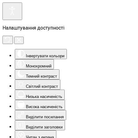
Налаштування доступності
Інвертувати кольори
Монохромний
Темний контраст
Світлий контраст
Низька насиченість
Висока насиченість
Виділити посилання
Виділити заголовки
Читач з екрана