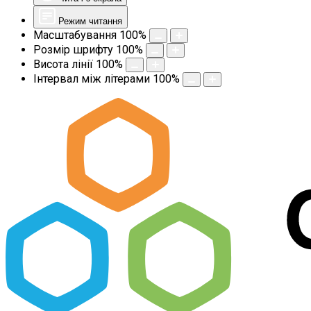
Режим читання
Масштабування
100
%
Розмір шрифту
100
%
Висота лінії
100
%
Інтервал між літерами
100
%