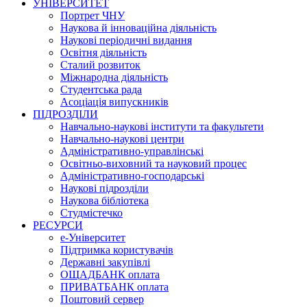
УНІВЕРСИТЕТ
Портрет ЧНУ
Наукова й інноваційна діяльність
Наукові періодичні видання
Освітня діяльність
Сталий розвиток
Міжнародна діяльність
Студентська рада
Асоціація випускників
ПІДРОЗДІЛИ
Навчально-наукові інститути та факультети
Навчально-наукові центри
Адміністративно-управлінські
Освітньо-виховний та науковий процес
Адміністративно-господарські
Наукові підрозділи
Наукова бібліотека
Студмістечко
РЕСУРСИ
е-Університет
Підтримка користувачів
Державні закупівлі
ОЩАДБАНК оплата
ПРИВАТБАНК оплата
Поштовий сервер