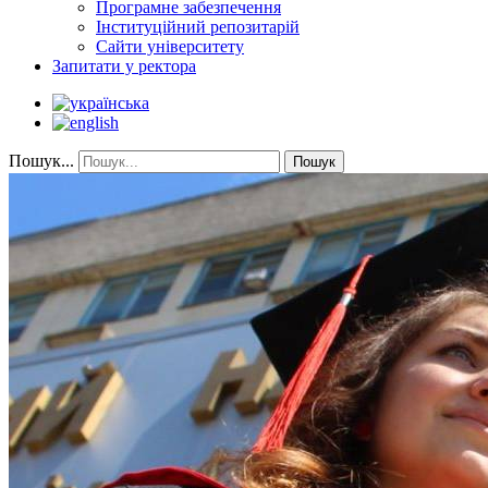
Програмне забезпечення
Інституційний репозитарій
Сайти університету
Запитати у ректора
Пошук...
Пошук