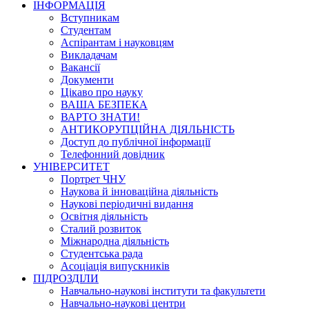
ІНФОРМАЦІЯ
Вступникам
Студентам
Аспірантам і науковцям
Викладачам
Вакансії
Документи
Цікаво про науку
ВАША БЕЗПЕКА
ВАРТО ЗНАТИ!
АНТИКОРУПЦІЙНА ДІЯЛЬНІСТЬ
Доступ до публічної інформації
Телефонний довідник
УНІВЕРСИТЕТ
Портрет ЧНУ
Наукова й інноваційна діяльність
Наукові періодичні видання
Освітня діяльність
Сталий розвиток
Міжнародна діяльність
Студентська рада
Асоціація випускників
ПІДРОЗДІЛИ
Навчально-наукові інститути та факультети
Навчально-наукові центри