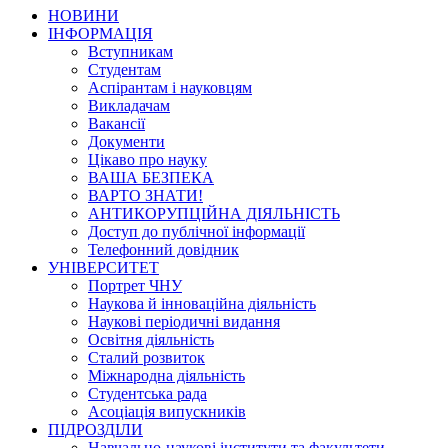
НОВИНИ
ІНФОРМАЦІЯ
Вступникам
Студентам
Аспірантам і науковцям
Викладачам
Вакансії
Документи
Цікаво про науку
ВАША БЕЗПЕКА
ВАРТО ЗНАТИ!
АНТИКОРУПЦІЙНА ДІЯЛЬНІСТЬ
Доступ до публічної інформації
Телефонний довідник
УНІВЕРСИТЕТ
Портрет ЧНУ
Наукова й інноваційна діяльність
Наукові періодичні видання
Освітня діяльність
Сталий розвиток
Міжнародна діяльність
Студентська рада
Асоціація випускників
ПІДРОЗДІЛИ
Навчально-наукові інститути та факультети