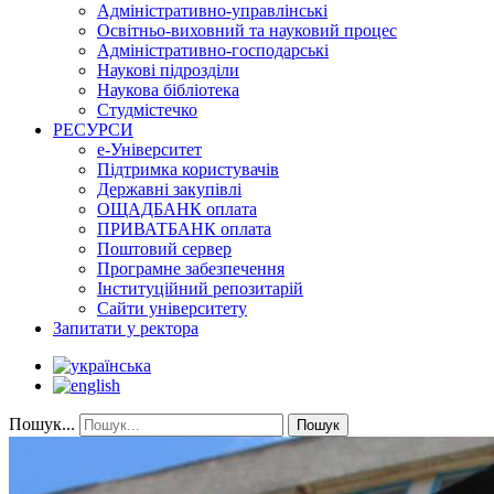
Адміністративно-управлінські
Освітньо-виховний та науковий процес
Адміністративно-господарські
Наукові підрозділи
Наукова бібліотека
Студмістечко
РЕСУРСИ
е-Університет
Підтримка користувачів
Державні закупівлі
ОЩАДБАНК оплата
ПРИВАТБАНК оплата
Поштовий сервер
Програмне забезпечення
Інституційний репозитарій
Сайти університету
Запитати у ректора
Пошук...
Пошук