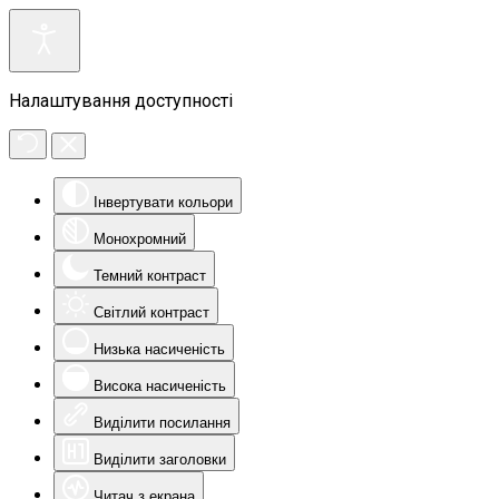
Налаштування доступності
Інвертувати кольори
Монохромний
Темний контраст
Світлий контраст
Низька насиченість
Висока насиченість
Виділити посилання
Виділити заголовки
Читач з екрана