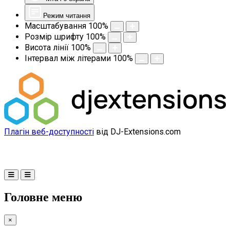
Режим читання
Масштабування
100
%
Розмір шрифту
100
%
Висота лінії
100
%
Інтервал між літерами
100
%
Плагін веб-доступності
від DJ-Extensions.com
Головне меню
×