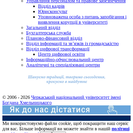
Управління персоналом та правове забезпечення
Відділ кадрів
Юрисконсульт
Уповноважена особа з питань запобігання і
виявлення корупції в університеті
Загальний відділ
Бухгалтерська служба
Планово-фінансовий відділ
Відділ інформації та зв’язків із громадськістю
Відділ цифрової трансформації
Центр цифрової освіти
Інформаційно-обчислювальний центр
Аналітичні та спеціалізовані центри
© 2006 - 2026
Черкаський національний університет імені
Богдана Хмельницького
Ми використовуємо файли cookie, щоб покращити наш сервіс
для вас. Більше інформації ви можете знайти в нашій
політиці