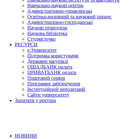
Навчально-наукові центри
Адміністративно-управлінські
Освітньо-виховний та науковий процес
Адміністративно-господарські
Наукові підрозділи
Наукова бібліотека
Студмістечко
РЕСУРСИ
е-Університет
Підтримка користувачів
Державні закупівлі
ОЩАДБАНК оплата
ПРИВАТБАНК оплата
Поштовий сервер
Програмне забезпечення
Інституційний репозитарій
Сайти університету
Запитати у ректора
НОВИНИ