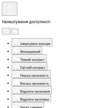
Налаштування доступності
Інвертувати кольори
Монохромний
Темний контраст
Світлий контраст
Низька насиченість
Висока насиченість
Виділити посилання
Виділити заголовки
Читач з екрана