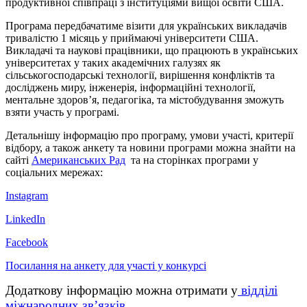
продуктивної співпраці з інституціями вищої освіти США.
Програма передбачатиме візити для українських викладачів
тривалістю 1 місяць у приймаючі університети США.
Викладачі та наукові працівники, що працюють в українських
університетах у таких академічних галузях як
сільськогосподарські технології, вирішення конфліктів та
досліджень миру, інженерія, інформаційні технології,
ментальне здоров’я, педагогіка, та містобудування зможуть
взяти участь у програмі.
Детальнішу інформацію про програму, умови участі, критерії
відбору, а також анкету та новини програми можна знайти на
сайті
Американських Рад
та на сторінках програми у
соціальних мережах:
Instagram
LinkedIn
Facebook
Посилання на анкету для участі у конкурсі
Додаткову інформацію можна отримати у
відділі
міжнародних зв’язків