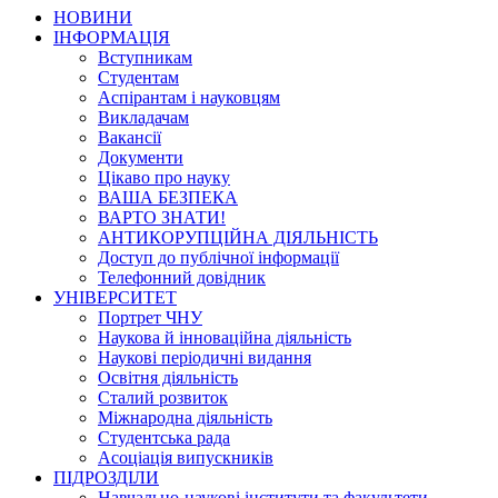
НОВИНИ
ІНФОРМАЦІЯ
Вступникам
Студентам
Аспірантам і науковцям
Викладачам
Вакансії
Документи
Цікаво про науку
ВАША БЕЗПЕКА
ВАРТО ЗНАТИ!
АНТИКОРУПЦІЙНА ДІЯЛЬНІСТЬ
Доступ до публічної інформації
Телефонний довідник
УНІВЕРСИТЕТ
Портрет ЧНУ
Наукова й інноваційна діяльність
Наукові періодичні видання
Освітня діяльність
Сталий розвиток
Міжнародна діяльність
Студентська рада
Асоціація випускників
ПІДРОЗДІЛИ
Навчально-наукові інститути та факультети