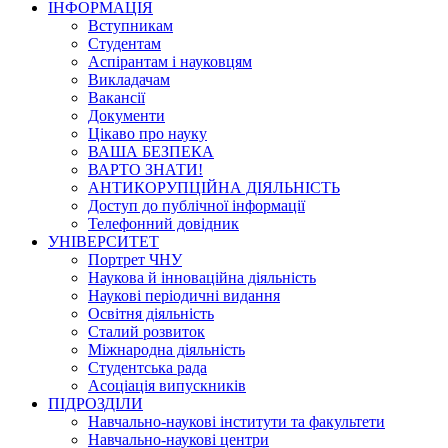
ІНФОРМАЦІЯ
Вступникам
Студентам
Аспірантам і науковцям
Викладачам
Вакансії
Документи
Цікаво про науку
ВАША БЕЗПЕКА
ВАРТО ЗНАТИ!
АНТИКОРУПЦІЙНА ДІЯЛЬНІСТЬ
Доступ до публічної інформації
Телефонний довідник
УНІВЕРСИТЕТ
Портрет ЧНУ
Наукова й інноваційна діяльність
Наукові періодичні видання
Освітня діяльність
Сталий розвиток
Міжнародна діяльність
Студентська рада
Асоціація випускників
ПІДРОЗДІЛИ
Навчально-наукові інститути та факультети
Навчально-наукові центри