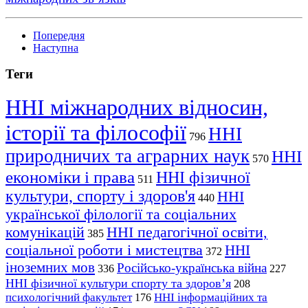
Попередня
Наступна
Теги
ННІ міжнародних відносин,
історії та філософії
ННІ
796
природничих та аграрних наук
ННІ
570
економіки і права
ННІ фізичної
511
культури, спорту і здоров'я
ННІ
440
української філології та соціальних
комунікацій
ННІ педагогічної освіти,
385
соціальної роботи і мистецтва
ННІ
372
іноземних мов
Російсько-українська війна
336
227
ННІ фізичної культури спорту та здоров’я
208
психологічний факультет
ННІ інформаційних та
176