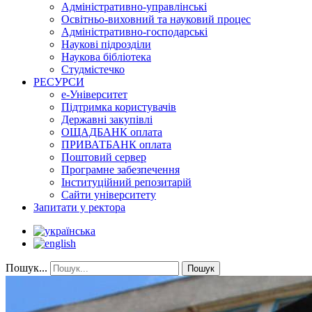
Адміністративно-управлінські
Освітньо-виховний та науковий процес
Адміністративно-господарські
Наукові підрозділи
Наукова бібліотека
Студмістечко
РЕСУРСИ
е-Університет
Підтримка користувачів
Державні закупівлі
ОЩАДБАНК оплата
ПРИВАТБАНК оплата
Поштовий сервер
Програмне забезпечення
Інституційний репозитарій
Сайти університету
Запитати у ректора
Пошук...
Пошук