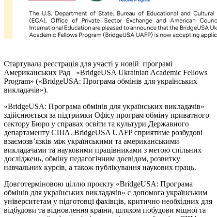
Стартувала реєстрація для участі у новій програмі
Американських Рад «BridgeUSA Ukrainian Academic Fellows
Program» («BridgeUSA: Програма обмінів для українських
викладачів»).
«BridgeUSA: Програма обмінів для українських викладачів»
здійснюється за підтримки Офісу програм обміну приватного
сектору Бюро у справах освіти та культури Державного
департаменту США. BridgeUSA UAFP сприятиме розбудові
взаємозв’язків між українськими та американськими
викладачами та науковими працівниками з метою спільних
досліджень, обміну педагогічним досвідом, розвитку
навчальних курсів, а також публікування наукових праць.
Довготерміновою ціллю проєкту «BridgeUSA: Програма
обмінів для українських викладачів» є допомога українським
університетам у підготовці фахівців, критично необхідних для
відбудови та відновлення країни, шляхом побудови міцної та