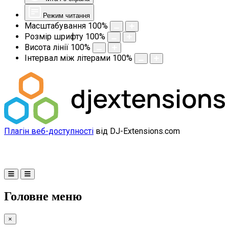
Режим читання
Масштабування
100
%
Розмір шрифту
100
%
Висота лінії
100
%
Інтервал між літерами
100
%
Плагін веб-доступності
від DJ-Extensions.com
Головне меню
×