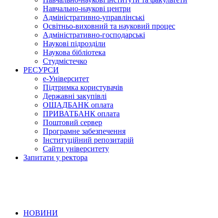
Навчально-наукові центри
Адміністративно-управлінські
Освітньо-виховний та науковий процес
Адміністративно-господарські
Наукові підрозділи
Наукова бібліотека
Студмістечко
РЕСУРСИ
е-Університет
Підтримка користувачів
Державні закупівлі
ОЩАДБАНК оплата
ПРИВАТБАНК оплата
Поштовий сервер
Програмне забезпечення
Інституційний репозитарій
Сайти університету
Запитати у ректора
НОВИНИ