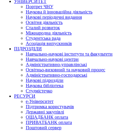
УНІВЕРСИТЕТ
Портрет ЧНУ
Наукова й інноваційна діяльність
Наукові періодичні видання
Освітня діяльність
Сталий розвиток
Міжнародна діяльність
Студентська рада
Асоціація випускників
ПІДРОЗДІЛИ
Навчально-наукові інститути та факультети
Навчально-наукові центри
Адміністративно-управлінські
Освітньо-виховний та науковий процес
Адміністративно-господарські
Наукові підрозділи
Наукова бібліотека
Студмістечко
РЕСУРСИ
е-Університет
Підтримка користувачів
Державні закупівлі
ОЩАДБАНК оплата
ПРИВАТБАНК оплата
Поштовий сервер