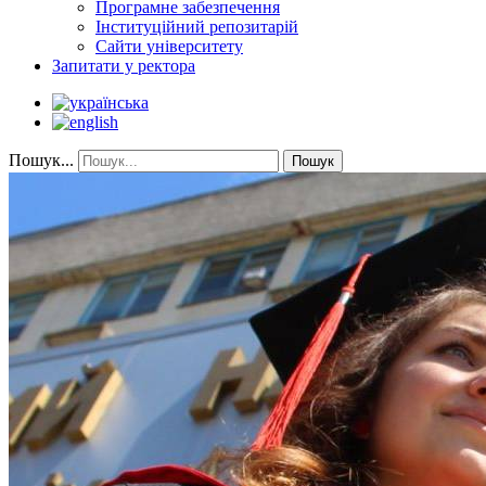
Програмне забезпечення
Інституційний репозитарій
Сайти університету
Запитати у ректора
Пошук...
Пошук