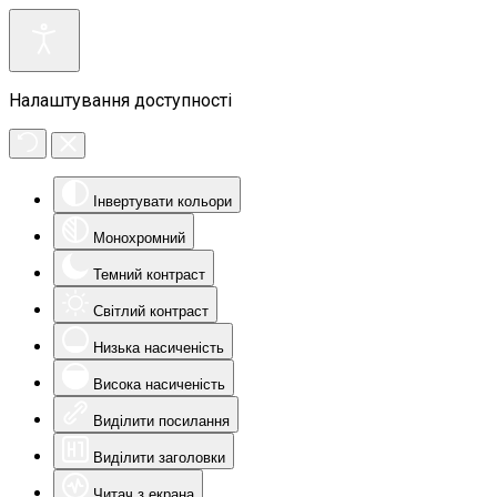
Налаштування доступності
Інвертувати кольори
Монохромний
Темний контраст
Світлий контраст
Низька насиченість
Висока насиченість
Виділити посилання
Виділити заголовки
Читач з екрана