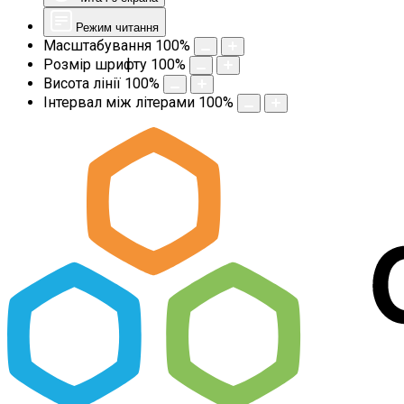
Режим читання
Масштабування
100
%
Розмір шрифту
100
%
Висота лінії
100
%
Інтервал між літерами
100
%