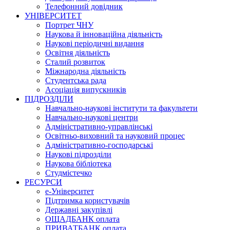
Телефонний довідник
УНІВЕРСИТЕТ
Портрет ЧНУ
Наукова й інноваційна діяльність
Наукові періодичні видання
Освітня діяльність
Сталий розвиток
Міжнародна діяльність
Студентська рада
Асоціація випускників
ПІДРОЗДІЛИ
Навчально-наукові інститути та факультети
Навчально-наукові центри
Адміністративно-управлінські
Освітньо-виховний та науковий процес
Адміністративно-господарські
Наукові підрозділи
Наукова бібліотека
Студмістечко
РЕСУРСИ
е-Університет
Підтримка користувачів
Державні закупівлі
ОЩАДБАНК оплата
ПРИВАТБАНК оплата