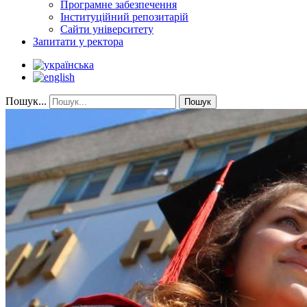
Програмне забезпечення
Інституційний репозитарій
Сайти університету
Запитати у ректора
Пошук...
Пошук