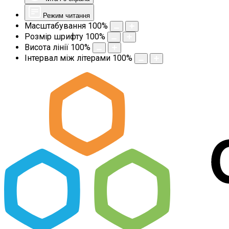
Режим читання
Масштабування
100
%
Розмір шрифту
100
%
Висота лінії
100
%
Інтервал між літерами
100
%