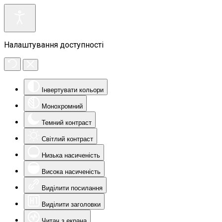
Налаштування доступності
Інвертувати кольори
Монохромний
Темний контраст
Світлий контраст
Низька насиченість
Висока насиченість
Виділити посилання
Виділити заголовки
Читач з екрана