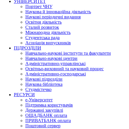
УНІВЕРСИТЕТ
Портрет ЧНУ
Наукова й інноваційна діяльність
Наукові періодичні видання
Освітня діяльність
Сталий розвиток
Міжнародна діяльність
Студентська рада
Асоціація випускників
ПІДРОЗДІЛИ
Навчально-наукові інститути та факультети
Навчально-наукові центри
Адміністративно-управлінські
Освітньо-виховний та науковий процес
Адміністративно-господарські
Наукові підрозділи
Наукова бібліотека
Студмістечко
РЕСУРСИ
е-Університет
Підтримка користувачів
Державні закупівлі
ОЩАДБАНК оплата
ПРИВАТБАНК оплата
Поштовий сервер