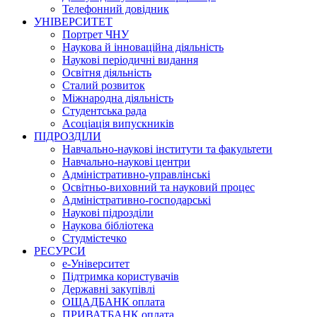
Телефонний довідник
УНІВЕРСИТЕТ
Портрет ЧНУ
Наукова й інноваційна діяльність
Наукові періодичні видання
Освітня діяльність
Сталий розвиток
Міжнародна діяльність
Студентська рада
Асоціація випускників
ПІДРОЗДІЛИ
Навчально-наукові інститути та факультети
Навчально-наукові центри
Адміністративно-управлінські
Освітньо-виховний та науковий процес
Адміністративно-господарські
Наукові підрозділи
Наукова бібліотека
Студмістечко
РЕСУРСИ
е-Університет
Підтримка користувачів
Державні закупівлі
ОЩАДБАНК оплата
ПРИВАТБАНК оплата