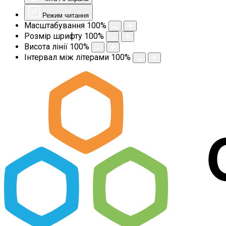
Режим читання
Масштабування
100
%
Розмір шрифту
100
%
Висота лінії
100
%
Інтервал між літерами
100
%