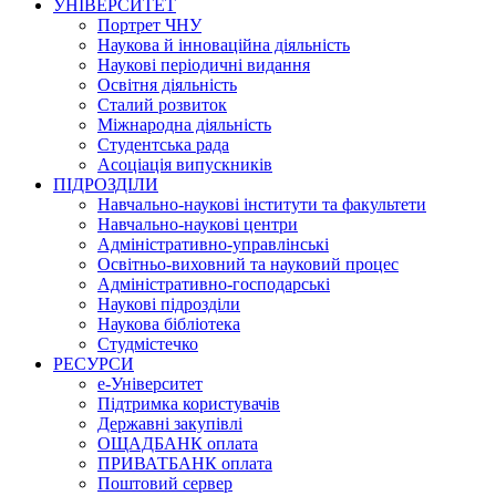
УНІВЕРСИТЕТ
Портрет ЧНУ
Наукова й інноваційна діяльність
Наукові періодичні видання
Освітня діяльність
Сталий розвиток
Міжнародна діяльність
Студентська рада
Асоціація випускників
ПІДРОЗДІЛИ
Навчально-наукові інститути та факультети
Навчально-наукові центри
Адміністративно-управлінські
Освітньо-виховний та науковий процес
Адміністративно-господарські
Наукові підрозділи
Наукова бібліотека
Студмістечко
РЕСУРСИ
е-Університет
Підтримка користувачів
Державні закупівлі
ОЩАДБАНК оплата
ПРИВАТБАНК оплата
Поштовий сервер