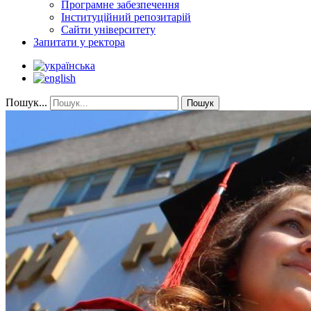
Програмне забезпечення
Інституційний репозитарій
Сайти університету
Запитати у ректора
Пошук...
Пошук