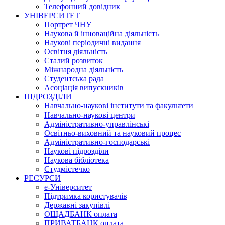
Телефонний довідник
УНІВЕРСИТЕТ
Портрет ЧНУ
Наукова й інноваційна діяльність
Наукові періодичні видання
Освітня діяльність
Сталий розвиток
Міжнародна діяльність
Студентська рада
Асоціація випускників
ПІДРОЗДІЛИ
Навчально-наукові інститути та факультети
Навчально-наукові центри
Адміністративно-управлінські
Освітньо-виховний та науковий процес
Адміністративно-господарські
Наукові підрозділи
Наукова бібліотека
Студмістечко
РЕСУРСИ
е-Університет
Підтримка користувачів
Державні закупівлі
ОЩАДБАНК оплата
ПРИВАТБАНК оплата