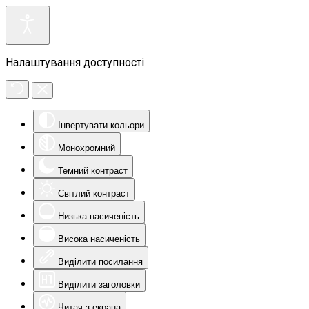
Налаштування доступності
Інвертувати кольори
Монохромний
Темний контраст
Світлий контраст
Низька насиченість
Висока насиченість
Виділити посилання
Виділити заголовки
Читач з екрана