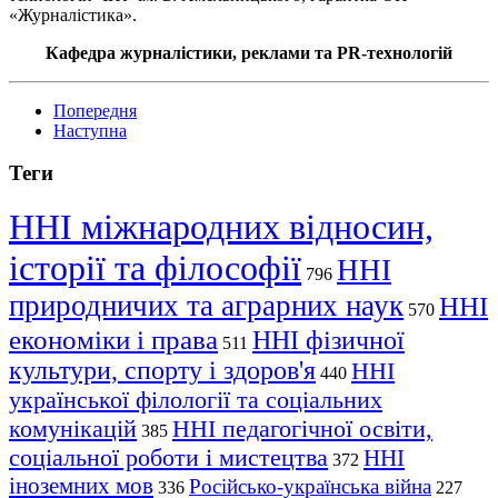
«Журналістика».
Кафедра журналістики, реклами та PR-технологій
Попередня
Наступна
Теги
ННІ міжнародних відносин,
історії та філософії
ННІ
796
природничих та аграрних наук
ННІ
570
економіки і права
ННІ фізичної
511
культури, спорту і здоров'я
ННІ
440
української філології та соціальних
комунікацій
ННІ педагогічної освіти,
385
соціальної роботи і мистецтва
ННІ
372
іноземних мов
Російсько-українська війна
336
227