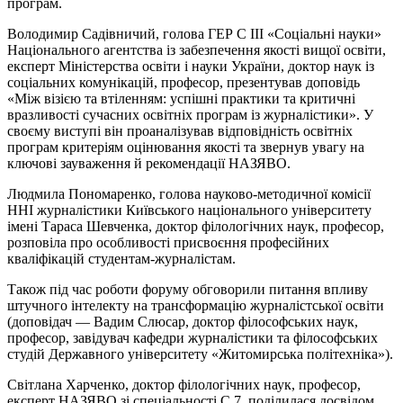
програм.
Володимир Садівничий, голова ГЕР С III «Соціальні науки»
Національного агентства із забезпечення якості вищої освіти,
експерт Міністерства освіти і науки України, доктор наук із
соціальних комунікацій, професор, презентував доповідь
«Між візією та втіленням: успішні практики та критичні
вразливості сучасних освітніх програм із журналістики». У
своєму виступі він проаналізував відповідність освітніх
програм критеріям оцінювання якості та звернув увагу на
ключові зауваження й рекомендації НАЗЯВО.
Людмила Пономаренко, голова науково-методичної комісії
ННІ журналістики Київського національного університету
імені Тараса Шевченка, доктор філологічних наук, професор,
розповіла про особливості присвоєння професійних
кваліфікацій студентам-журналістам.
Також під час роботи форуму обговорили питання впливу
штучного інтелекту на трансформацію журналістської освіти
(доповідач — Вадим Слюсар, доктор філософських наук,
професор, завідувач кафедри журналістики та філософських
студій Державного університету «Житомирська політехніка»).
Світлана Харченко, доктор філологічних наук, професор,
експерт НАЗЯВО зі спеціальності С 7, поділилася досвідом