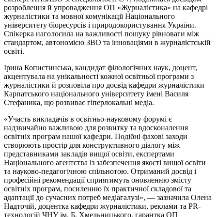
розроблення й упровадження ОП «Журналістика» на кафедрі
журналістики та мовної комунікації Національного
університету біоресурсів і природокористування України.
Спікерка наголосила на важливості пошуку рівноваги між
стандартом, автономією ЗВО та інноваціями в журналістській
освіті.
Ірина Копистинська, кандидат філологічних наук, доцент,
акцентувала на унікальності кожної освітньої програми з
журналістики й розповіла про досвід кафедри журналістики
Карпатського національного університету імені Василя
Стефаника, що розвиває гіперлокальні медіа.
«Участь викладачів в освітньо-науковому форумі є
надзвичайно важливою для розвитку та вдосконалення
освітніх програм нашої кафедри. Подібні фахові заходи
створюють простір для конструктивного діалогу між
представниками закладів вищої освіти, експертами
Національного агентства із забезпечення якості вищої освіти
та науково-педагогічною спільнотою. Отриманий досвід і
професійні рекомендації сприятимуть оновленню змісту
освітніх програм, посиленню їх практичної складової та
адаптації до сучасних потреб медіагалузі», — зазначила Олена
Надточій, доцентка кафедри журналістики, реклами та PR-
технологій ЧНУ ім. Б. Хмельницького, гарантка ОП