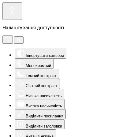
Налаштування доступності
Інвертувати кольори
Монохромний
Темний контраст
Світлий контраст
Низька насиченість
Висока насиченість
Виділити посилання
Виділити заголовки
Читач з екрана