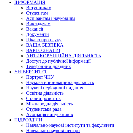
ІНФОРМАЦІЯ
Вступникам
Студентам
Аспірантам і науковцям
Викладачам
Вакансії
Документи
Цікаво про науку
ВАША БЕЗПЕКА
ВАРТО ЗНАТИ!
АНТИКОРУПЦІЙНА ДІЯЛЬНІСТЬ
Доступ до публічної інформації
Телефонний довідник
УНІВЕРСИТЕТ
Портрет ЧНУ
Наукова й інноваційна діяльність
Наукові періодичні видання
Освітня діяльність
Сталий розвиток
Міжнародна діяльність
Студентська рада
Асоціація випускників
ПІДРОЗДІЛИ
Навчально-наукові інститути та факультети
Навчально-наукові центри