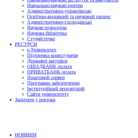
Навчально-наукові центри
Адміністративно-управлінські
Освітньо-виховний та науковий процес
Адміністративно-господарські
Наукові підрозділи
Наукова бібліотека
Студмістечко
РЕСУРСИ
е-Університет
Підтримка користувачів
Державні закупівлі
ОЩАДБАНК оплата
ПРИВАТБАНК оплата
Поштовий сервер
Програмне забезпечення
Інституційний репозитарій
Сайти університету
Запитати у ректора
НОВИНИ