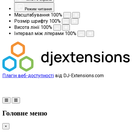
Режим читання
Масштабування
100
%
Розмір шрифту
100
%
Висота лінії
100
%
Інтервал між літерами
100
%
Плагін веб-доступності
від DJ-Extensions.com
Головне меню
×