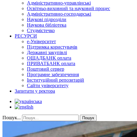
Адміністративно-управлінські
Освітньо-виховний та науковий процес
Адміністративно-господарські
Наукові підрозділи
Наукова бібліотека
Студмістечко
РЕСУРСИ
е-Університет
Підтримка користувачів
Державні закупівлі
ОЩАДБАНК оплата
ПРИВАТБАНК оплата
Поштовий сервер
Програмне забезпечення
Інституційний репозитарій
Сайти університету
Запитати у ректора
Пошук...
Пошук