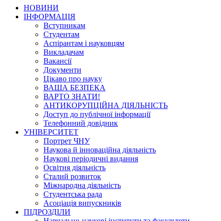
НОВИНИ
ІНФОРМАЦІЯ
Вступникам
Студентам
Аспірантам і науковцям
Викладачам
Вакансії
Документи
Цікаво про науку
ВАША БЕЗПЕКА
ВАРТО ЗНАТИ!
АНТИКОРУПЦІЙНА ДІЯЛЬНІСТЬ
Доступ до публічної інформації
Телефонний довідник
УНІВЕРСИТЕТ
Портрет ЧНУ
Наукова й інноваційна діяльність
Наукові періодичні видання
Освітня діяльність
Сталий розвиток
Міжнародна діяльність
Студентська рада
Асоціація випускників
ПІДРОЗДІЛИ
Навчально-наукові інститути та факультети