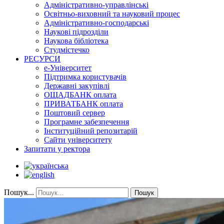
Адміністративно-управлінські
Освітньо-виховний та науковий процес
Адміністративно-господарські
Наукові підрозділи
Наукова бібліотека
Студмістечко
РЕСУРСИ
е-Університет
Підтримка користувачів
Державні закупівлі
ОЩАДБАНК оплата
ПРИВАТБАНК оплата
Поштовий сервер
Програмне забезпечення
Інституційний репозитарій
Сайти університету
Запитати у ректора
Пошук...
Пошук