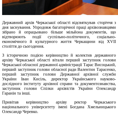
Державний архів Черкаської області відсвяткував сторіччя з
дня заснування. Упродовж багаторічної праці архівознавцями
зібрано й опрацьовано більше мільйона документів, що
відтворюють події суспільно-політичного, соціально-
економічного й культурного життя Черкащини від XVII
століття до сьогодення.
З історичною подією керівництво й колектив державного
архіву Черкаської області вітали перший заступник голови
Черкаської обласної державної адміністрації Тарас Висоцький,
перший заступник голови обласної ради Валентин Тарасенко,
перший заступник голови Державної архівної служби
України Іван Кисіль, директор Українського науково-
дослідного інституту архівної справи та документознавства,
заступник голови Спілки архівістів України Олександр
Гаранін та інші.
Привітав керівництво архіву ректор Черкаського
національного університету імені Богдана Хмельницького
Олександр Черевко.