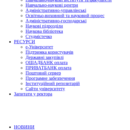
Навчально-наукові центри
Адміністративно-управлінські
Освітньо-виховний та науковий процес
Адміністративно-господарські
Наукові підрозділи
Наукова бібліотека
Студмістечко
РЕСУРСИ
е-Університет
Підтримка користувачів
Державні закупівлі
ОЩАДБАНК оплата
ПРИВАТБАНК оплата
Поштовий сервер
Програмне забезпечення
Інституційний репозитарій
Сайти університету
Запитати у ректора
НОВИНИ