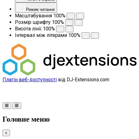
Режим читання
Масштабування
100
%
Розмір шрифту
100
%
Висота лінії
100
%
Інтервал між літерами
100
%
Плагін веб-доступності
від DJ-Extensions.com
Головне меню
×