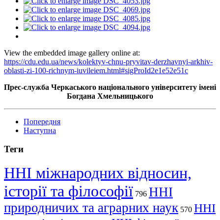
View the embedded image gallery online at:
https://cdu.edu.ua/news/kolektyv-chnu-pryvitav-derzhavnyi-arkhiv-
oblasti-zi-100-richnym-iuvileiem.html#sigProId2e1e52e51c
Прес-служба Черкаського національного університету імені
Богдана Хмельницького
Попередня
Наступна
Теги
ННІ міжнародних відносин,
історії та філософії
ННІ
796
природничих та аграрних наук
ННІ
570