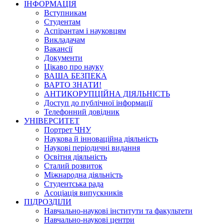
ІНФОРМАЦІЯ
Вступникам
Студентам
Аспірантам і науковцям
Викладачам
Вакансії
Документи
Цікаво про науку
ВАША БЕЗПЕКА
ВАРТО ЗНАТИ!
АНТИКОРУПЦІЙНА ДІЯЛЬНІСТЬ
Доступ до публічної інформації
Телефонний довідник
УНІВЕРСИТЕТ
Портрет ЧНУ
Наукова й інноваційна діяльність
Наукові періодичні видання
Освітня діяльність
Сталий розвиток
Міжнародна діяльність
Студентська рада
Асоціація випускників
ПІДРОЗДІЛИ
Навчально-наукові інститути та факультети
Навчально-наукові центри