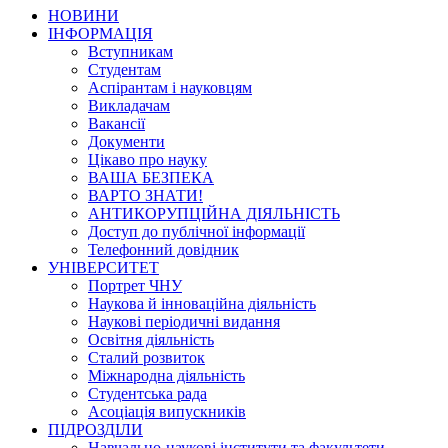
НОВИНИ
ІНФОРМАЦІЯ
Вступникам
Студентам
Аспірантам і науковцям
Викладачам
Вакансії
Документи
Цікаво про науку
ВАША БЕЗПЕКА
ВАРТО ЗНАТИ!
АНТИКОРУПЦІЙНА ДІЯЛЬНІСТЬ
Доступ до публічної інформації
Телефонний довідник
УНІВЕРСИТЕТ
Портрет ЧНУ
Наукова й інноваційна діяльність
Наукові періодичні видання
Освітня діяльність
Сталий розвиток
Міжнародна діяльність
Студентська рада
Асоціація випускників
ПІДРОЗДІЛИ
Навчально-наукові інститути та факультети