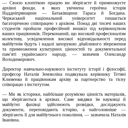
— Своєю клопіткою працею ви зберігаєте й примножуєте
архівні фонди, в яких увічнена героїчна історія
Наддніпрянщини — Батьківщини Тараса й Богдана.
Черкаський національний університет пишається
багаторічною співпрацею з архівом. Понад дві тисячі наших
студентів пройшли професійний вишкіл під керівництвом
ваших працівників. Переконаний, що високий професіоналізм
колективу, усвідомлення високої відповідальності перед
майбутнім будуть і надалі запорукою дбайливого збереження
та примноження культурних цінностей та документальної
пам’яті українського народу, — зазначив Олександр
Володимирович.
Директор навчально-наукового інституту історії і філософії,
професор Наталія Земзюліна подякувала керівнику Тетяні
Клименко й працівникам архіву за партнерство та тісну
співпрацю з інститутом.
— Ми як історики, найбільше розуміємо цінність матеріалів,
що зберігаються в архівах. Саме завдяки їм науковці й
майбутні фахівці здійснюють розвідки, досліджують
документи, переповідають історію, а найголовніше —
зберігають її для майбутнього покоління, — зазначила Наталія
Іванівна.