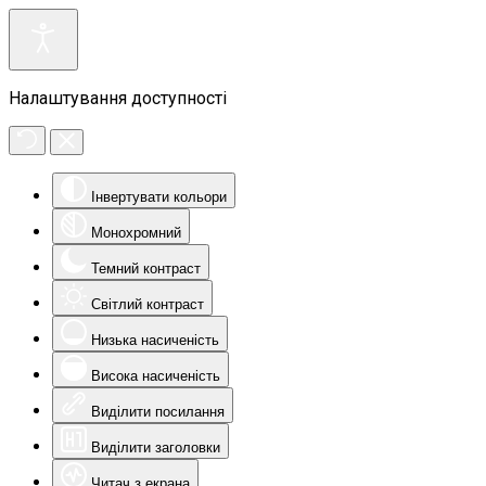
Налаштування доступності
Інвертувати кольори
Монохромний
Темний контраст
Світлий контраст
Низька насиченість
Висока насиченість
Виділити посилання
Виділити заголовки
Читач з екрана