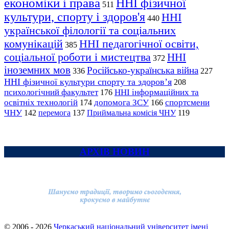
економіки і права
ННІ фізичної
511
культури, спорту і здоров'я
ННІ
440
української філології та соціальних
комунікацій
ННІ педагогічної освіти,
385
соціальної роботи і мистецтва
ННІ
372
іноземних мов
Російсько-українська війна
336
227
ННІ фізичної культури спорту та здоров’я
208
психологічний факультет
ННІ інформаційних та
176
освітніх технологій
допомога ЗСУ
спортсмени
174
166
ЧНУ
перемога
142
137
Приймальна комісія ЧНУ
119
АРХІВ НОВИН
© 2006 - 2026
Черкаський національний університет імені