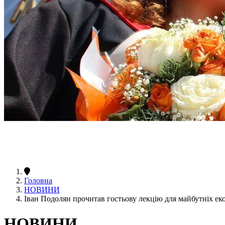
Головна
НОВИНИ
Іван Подолян прочитав гостьову лекцію для майбутніх ек
НОВИНИ