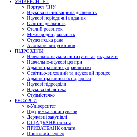
УНІВЕРСИТЕТ
Портрет ЧНУ
Наукова й інноваційна діяльність
Наукові періодичні видання
Освітня діяльність
Сталий розвиток
Міжнародна діяльність
Студентська рада
Асоціація випускників
ПІДРОЗДІЛИ
Навчально-наукові інститути та факультети
Навчально-наукові центри
Адміністративно-управлінські
Освітньо-виховний та науковий процес
Адміністративно-господарські
Наукові підрозділи
Наукова бібліотека
Студмістечко
РЕСУРСИ
е-Університет
Підтримка користувачів
Державні закупівлі
ОЩАДБАНК оплата
ПРИВАТБАНК оплата
Поштовий сервер