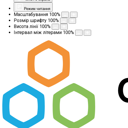
Режим читання
Масштабування
100
%
Розмір шрифту
100
%
Висота лінії
100
%
Інтервал між літерами
100
%