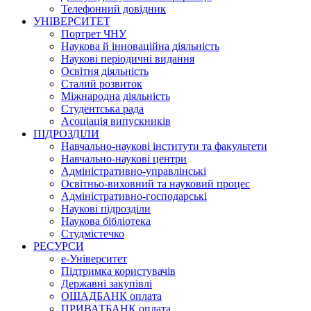
Телефонний довідник
УНІВЕРСИТЕТ
Портрет ЧНУ
Наукова й інноваційна діяльність
Наукові періодичні видання
Освітня діяльність
Сталий розвиток
Міжнародна діяльність
Студентська рада
Асоціація випускників
ПІДРОЗДІЛИ
Навчально-наукові інститути та факультети
Навчально-наукові центри
Адміністративно-управлінські
Освітньо-виховний та науковий процес
Адміністративно-господарські
Наукові підрозділи
Наукова бібліотека
Студмістечко
РЕСУРСИ
е-Університет
Підтримка користувачів
Державні закупівлі
ОЩАДБАНК оплата
ПРИВАТБАНК оплата