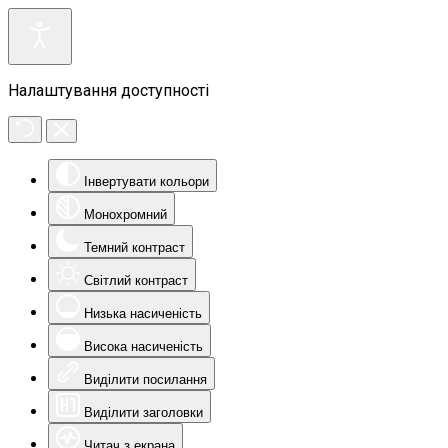
Налаштування доступності
Інвертувати кольори
Монохромний
Темний контраст
Світлий контраст
Низька насиченість
Висока насиченість
Виділити посилання
Виділити заголовки
Читач з екрана