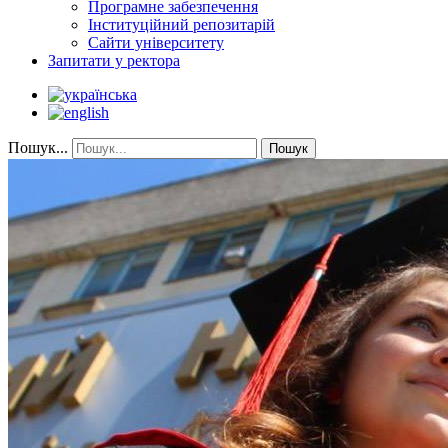
Програмне забезпечення
Інституційний репозитарій
Сайти університету
Запитати у ректора
Пошук...
Пошук