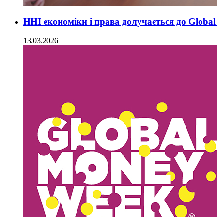
ННІ економіки і права долучається до Globa
13.03.2026