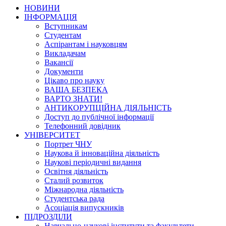
НОВИНИ
ІНФОРМАЦІЯ
Вступникам
Студентам
Аспірантам і науковцям
Викладачам
Вакансії
Документи
Цікаво про науку
ВАША БЕЗПЕКА
ВАРТО ЗНАТИ!
АНТИКОРУПЦІЙНА ДІЯЛЬНІСТЬ
Доступ до публічної інформації
Телефонний довідник
УНІВЕРСИТЕТ
Портрет ЧНУ
Наукова й інноваційна діяльність
Наукові періодичні видання
Освітня діяльність
Сталий розвиток
Міжнародна діяльність
Студентська рада
Асоціація випускників
ПІДРОЗДІЛИ
Навчально-наукові інститути та факультети