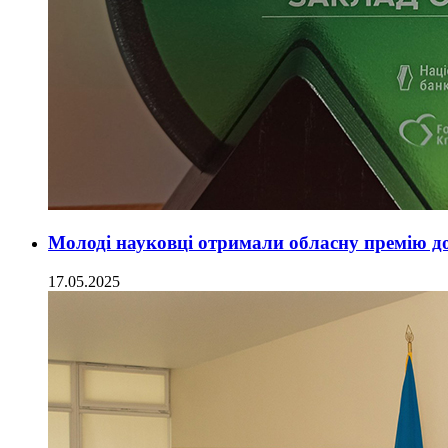
Молоді науковці отримали обласну премію д
17.05.2025