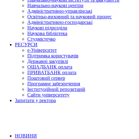
Навчально-наукові центри
Адміністративно-управлінські
Освітньо-виховний та науковий процес
Адміністративно-господарські
Наукові підрозділи
Наукова бібліотека
Студмістечко
РЕСУРСИ
е-Університет
Підтримка користувачів
Державні закупівлі
ОЩАДБАНК оплата
ПРИВАТБАНК оплата
Поштовий сервер
Програмне забезпечення
Інституційний репозитарій
Сайти університету
Запитати у ректора
НОВИНИ