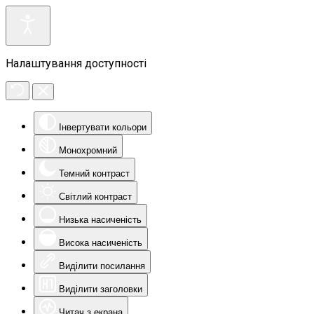
Налаштування доступності
Інвертувати кольори
Монохромний
Темний контраст
Світлий контраст
Низька насиченість
Висока насиченість
Виділити посилання
Виділити заголовки
Читач з екрана