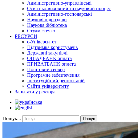
Адміністративно-управлінські
Освітньо-виховний та науковий процес
Адміністративно-господарські
Наукові підрозділи
Наукова бібліотека
Студмістечко
РЕСУРСИ
е-Університет
Підтримка користувачів
Державні закупівлі
ОЩАДБАНК оплата
ПРИВАТБАНК оплата
Поштовий сервер
Програмне забезпечення
Інституційний репозитарій
Сайти університету
Запитати у ректора
Пошук...
Пошук