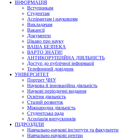
ІНФОРМАЦІЯ
Вступникам
Студентам
Аспірантам і науковцям
Викладачам
Вакансії
Документи
Цікаво про науку
ВАША БЕЗПЕКА
ВАРТО ЗНАТИ!
АНТИКОРУПЦІЙНА ДІЯЛЬНІСТЬ
Доступ до публічної інформації
Телефонний довідник
УНІВЕРСИТЕТ
Портрет ЧНУ
Наукова й інноваційна діяльність
Наукові періодичні видання
Освітня діяльність
Сталий розвиток
Міжнародна діяльність
Студентська рада
Асоціація випускників
ПІДРОЗДІЛИ
Навчально-наукові інститути та факультети
Навчально-наукові центри