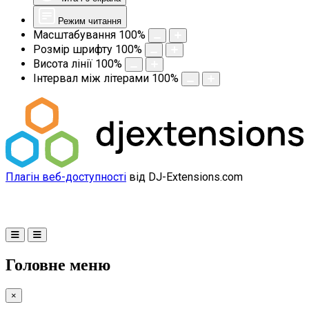
Режим читання
Масштабування
100
%
Розмір шрифту
100
%
Висота лінії
100
%
Інтервал між літерами
100
%
Плагін веб-доступності
від DJ-Extensions.com
Головне меню
×