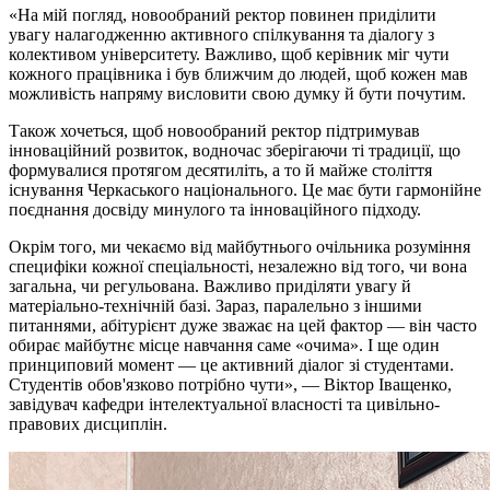
«На мій погляд, новообраний ректор повинен приділити
увагу налагодженню активного спілкування та діалогу з
колективом університету. Важливо, щоб керівник міг чути
кожного працівника і був ближчим до людей, щоб кожен мав
можливість напряму висловити свою думку й бути почутим.
Також хочеться, щоб новообраний ректор підтримував
інноваційний розвиток, водночас зберігаючи ті традиції, що
формувалися протягом десятиліть, а то й майже століття
існування Черкаського національного. Це має бути гармонійне
поєднання досвіду минулого та інноваційного підходу.
Окрім того, ми чекаємо від майбутнього очільника розуміння
специфіки кожної спеціальності, незалежно від того, чи вона
загальна, чи регульована. Важливо приділяти увагу й
матеріально-технічній базі. Зараз, паралельно з іншими
питаннями, абітурієнт дуже зважає на цей фактор — він часто
обирає майбутнє місце навчання саме «очима». І ще один
принциповий момент — це активний діалог зі студентами.
Студентів обов'язково потрібно чути», — Віктор Іващенко,
завідувач кафедри інтелектуальної власності та цивільно-
правових дисциплін.