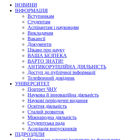
НОВИНИ
ІНФОРМАЦІЯ
Вступникам
Студентам
Аспірантам і науковцям
Викладачам
Вакансії
Документи
Цікаво про науку
ВАША БЕЗПЕКА
ВАРТО ЗНАТИ!
АНТИКОРУПЦІЙНА ДІЯЛЬНІСТЬ
Доступ до публічної інформації
Телефонний довідник
УНІВЕРСИТЕТ
Портрет ЧНУ
Наукова й інноваційна діяльність
Наукові періодичні видання
Освітня діяльність
Сталий розвиток
Міжнародна діяльність
Студентська рада
Асоціація випускників
ПІДРОЗДІЛИ
Навчально-наукові інститути та факультети