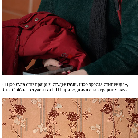
«Щоб була співпраця зі студентами, щоб зросла стипендія», —
Яна Срібна, студентка ННІ природничих та аграрних наук.