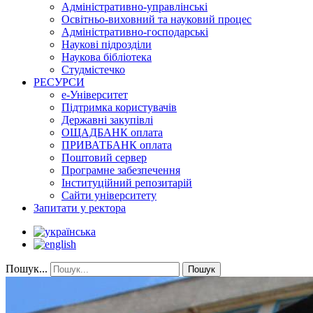
Адміністративно-управлінські
Освітньо-виховний та науковий процес
Адміністративно-господарські
Наукові підрозділи
Наукова бібліотека
Студмістечко
РЕСУРСИ
е-Університет
Підтримка користувачів
Державні закупівлі
ОЩАДБАНК оплата
ПРИВАТБАНК оплата
Поштовий сервер
Програмне забезпечення
Інституційний репозитарій
Сайти університету
Запитати у ректора
Пошук...
Пошук