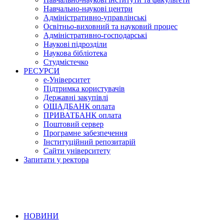
Навчально-наукові центри
Адміністративно-управлінські
Освітньо-виховний та науковий процес
Адміністративно-господарські
Наукові підрозділи
Наукова бібліотека
Студмістечко
РЕСУРСИ
е-Університет
Підтримка користувачів
Державні закупівлі
ОЩАДБАНК оплата
ПРИВАТБАНК оплата
Поштовий сервер
Програмне забезпечення
Інституційний репозитарій
Сайти університету
Запитати у ректора
НОВИНИ