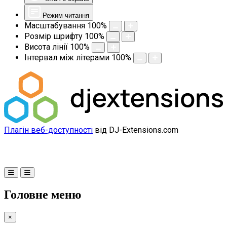
Режим читання
Масштабування
100
%
Розмір шрифту
100
%
Висота лінії
100
%
Інтервал між літерами
100
%
Плагін веб-доступності
від DJ-Extensions.com
Головне меню
×