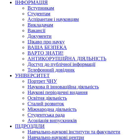
ІНФОРМАЦІЯ
Вступникам
Студентам
Аспірантам і науковцям
Викладачам
Вакансії
Документи
Цікаво про науку
ВАША БЕЗПЕКА
ВАРТО ЗНАТИ!
АНТИКОРУПЦІЙНА ДІЯЛЬНІСТЬ
Доступ до публічної інформації
Телефонний довідник
УНІВЕРСИТЕТ
Портрет ЧНУ
Наукова й інноваційна діяльність
Наукові періодичні видання
Освітня діяльність
Сталий розвиток
Міжнародна діяльність
Студентська рада
Асоціація випускників
ПІДРОЗДІЛИ
Навчально-наукові інститути та факультети
Навчально-наукові центри