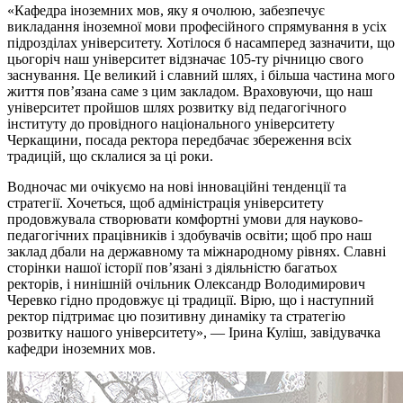
«Кафедра іноземних мов, яку я очолюю, забезпечує
викладання іноземної мови професійного спрямування в усіх
підрозділах університету. Хотілося б насамперед зазначити, що
цьогоріч наш університет відзначає 105-ту річницю свого
заснування. Це великий і славний шлях, і більша частина мого
життя пов’язана саме з цим закладом. Враховуючи, що наш
університет пройшов шлях розвитку від педагогічного
інституту до провідного національного університету
Черкащини, посада ректора передбачає збереження всіх
традицій, що склалися за ці роки.
Водночас ми очікуємо на нові інноваційні тенденції та
стратегії. Хочеться, щоб адміністрація університету
продовжувала створювати комфортні умови для науково-
педагогічних працівників і здобувачів освіти; щоб про наш
заклад дбали на державному та міжнародному рівнях. Славні
сторінки нашої історії пов’язані з діяльністю багатьох
ректорів, і нинішній очільник Олександр Володимирович
Черевко гідно продовжує ці традиції. Вірю, що і наступний
ректор підтримає цю позитивну динаміку та стратегію
розвитку нашого університету», — Ірина Куліш, завідувачка
кафедри іноземних мов.