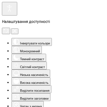
Налаштування доступності
Інвертувати кольори
Монохромний
Темний контраст
Світлий контраст
Низька насиченість
Висока насиченість
Виділити посилання
Виділити заголовки
Читач з екрана