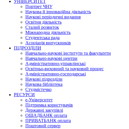
УНІВЕРСИТЕТ
Портрет ЧНУ
Наукова й інноваційна діяльність
Наукові періодичні видання
Освітня діяльність
Сталий розвиток
Міжнародна діяльність
Студентська рада
Асоціація випускників
ПІДРОЗДІЛИ
Навчально-наукові інститути та факультети
Навчально-наукові центри
Адміністративно-управлінські
Освітньо-виховний та науковий процес
Адміністративно-господарські
Наукові підрозділи
Наукова бібліотека
Студмістечко
РЕСУРСИ
е-Університет
Підтримка користувачів
Державні закупівлі
ОЩАДБАНК оплата
ПРИВАТБАНК оплата
Поштовий сервер