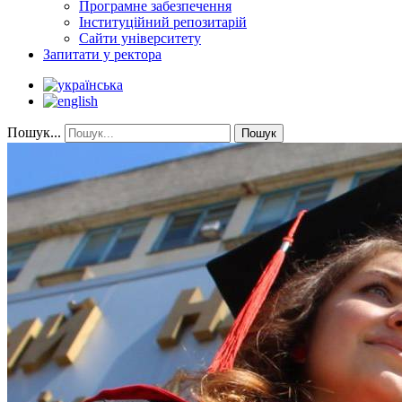
Програмне забезпечення
Інституційний репозитарій
Сайти університету
Запитати у ректора
Пошук...
Пошук