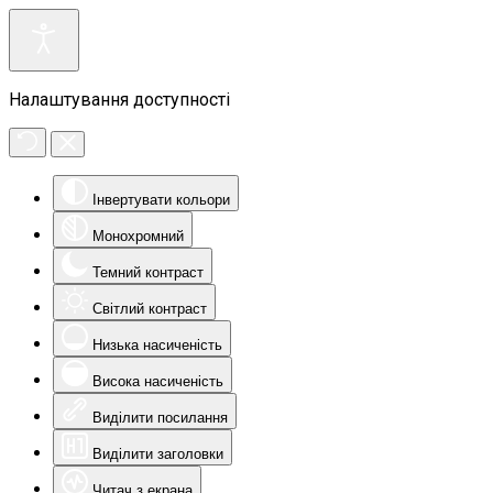
Налаштування доступності
Інвертувати кольори
Монохромний
Темний контраст
Світлий контраст
Низька насиченість
Висока насиченість
Виділити посилання
Виділити заголовки
Читач з екрана