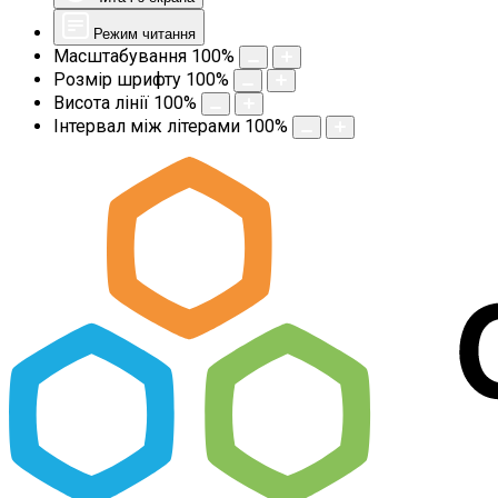
Режим читання
Масштабування
100
%
Розмір шрифту
100
%
Висота лінії
100
%
Інтервал між літерами
100
%