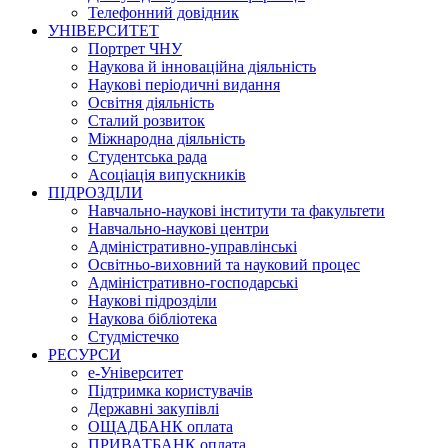
Телефонний довідник
УНІВЕРСИТЕТ
Портрет ЧНУ
Наукова й інноваційна діяльність
Наукові періодичні видання
Освітня діяльність
Сталий розвиток
Міжнародна діяльність
Студентська рада
Асоціація випускників
ПІДРОЗДІЛИ
Навчально-наукові інститути та факультети
Навчально-наукові центри
Адміністративно-управлінські
Освітньо-виховний та науковий процес
Адміністративно-господарські
Наукові підрозділи
Наукова бібліотека
Студмістечко
РЕСУРСИ
е-Університет
Підтримка користувачів
Державні закупівлі
ОЩАДБАНК оплата
ПРИВАТБАНК оплата