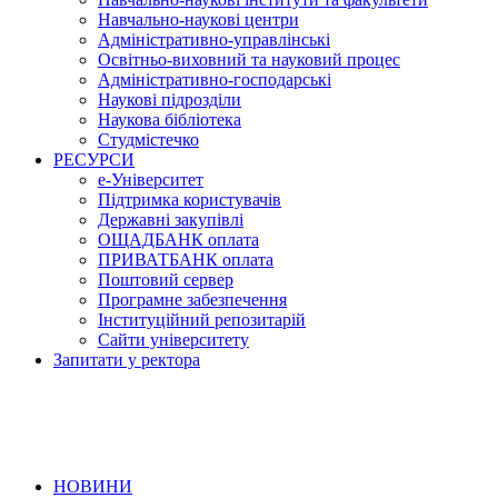
Навчально-наукові центри
Адміністративно-управлінські
Освітньо-виховний та науковий процес
Адміністративно-господарські
Наукові підрозділи
Наукова бібліотека
Студмістечко
РЕСУРСИ
е-Університет
Підтримка користувачів
Державні закупівлі
ОЩАДБАНК оплата
ПРИВАТБАНК оплата
Поштовий сервер
Програмне забезпечення
Інституційний репозитарій
Сайти університету
Запитати у ректора
НОВИНИ