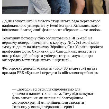
До Дня закоханих 14 лютого студентська рада Черкаського
національного університету імені Богдана Хмельницького
ініціювала благодійний фотопроєкт «Червоне — то любов».
Тематичну фотозону було облаштовано в ЧНУ-хабі на
першому поверсі навчального корпусу № 1. Усі охочі мали
змогу за донат на підтримку Збройних Сил України зробити
професійне фото. Скриньки для благодійних пожертв та
номер благодійної карти університету нагадували про
благородну мету студентської ініціативи.
Фотопроєкт допоміг «закрити» збір (80 тисяч грн) на два
прилади РЕБ «Купол» і передати їх військовослужбовцям.
— Сьогодні всі зусилля спрямовуємо для
допомоги нашим захисникам. Тому відсвяткувати
День закоханих ми вирішили благодійним
фотопроєктом. Нам прийшла ідея створити
фотозону у вигляді червоного серця і