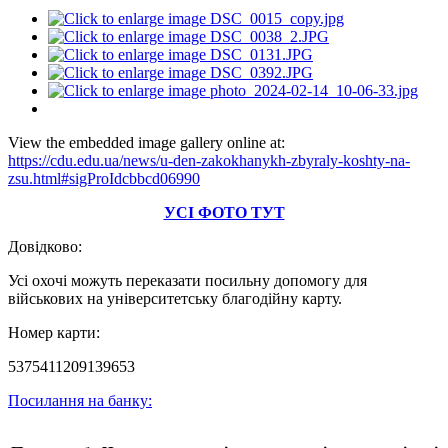
View the embedded image gallery online at:
https://cdu.edu.ua/news/u-den-zakokhanykh-zbyraly-koshty-na-
zsu.html#sigProIdcbbcd06990
УСІ ФОТО ТУТ
Довідково:
Усі охочі можуть переказати посильну допомогу для
військових на університетську благодійну карту.
Номер карти:
5375411209139653
Посилання на банку: