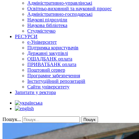
Адміністративно-управлінські
Освітньо-виховний та науковий процес
Адміністративно-господарські
Наукові підрозділи
Наукова бібліотека
Студмістечко
РЕСУРСИ
е-Університет
Підтримка користувачів
Державні закупівлі
ОЩАДБАНК оплата
ПРИВАТБАНК оплата
Поштовий сервер
Програмне забезпечення
Інституційний репозитарій
Сайти університету
Запитати у ректора
Пошук...
Пошук