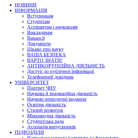
НОВИНИ
ІНФОРМАЦІЯ
Вступникам
Студентам
Аспірантам і науковцям
Викладачам
Вакансії
Документи
Цікаво про науку
ВАША БЕЗПЕКА
ВАРТО ЗНАТИ!
АНТИКОРУПЦІЙНА ДІЯЛЬНІСТЬ
Доступ до публічної інформації
Телефонний довідник
УНІВЕРСИТЕТ
Портрет ЧНУ
Наукова й інноваційна діяльність
Наукові періодичні видання
Освітня діяльність
Сталий розвиток
Міжнародна діяльність
Студентська рада
Асоціація випускників
ПІДРОЗДІЛИ
Навчально-наукові інститути та факультети