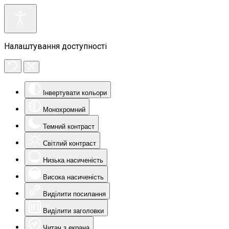
Налаштування доступності
Інвертувати кольори
Монохромний
Темний контраст
Світлий контраст
Низька насиченість
Висока насиченість
Виділити посилання
Виділити заголовки
Читач з екрана