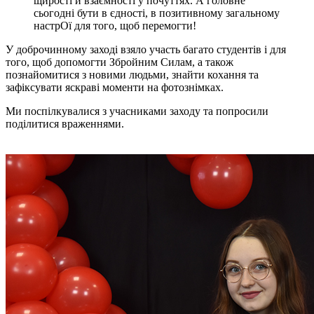
щирості й взаємності у почуттях. А головне
сьогодні бути в єдності, в позитивному загальному
настрОї для того, щоб перемогти!
У доброчинному заході взяло участь багато студентів і для
того, щоб допомогти Збройним Силам, а також
познайомитися з новими людьми, знайти кохання та
зафіксувати яскраві моменти на фотознімках.
Ми поспілкувалися з учасниками заходу та попросили
поділитися враженнями.