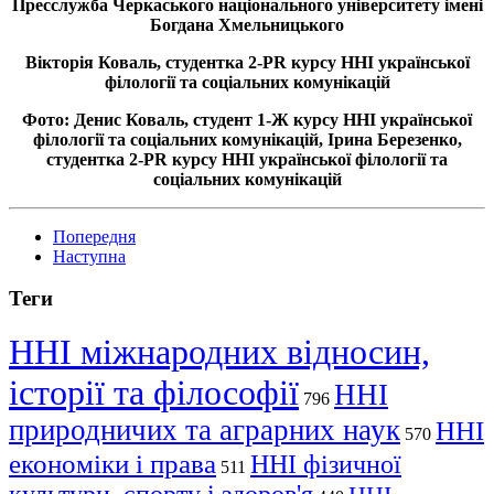
Пресслужба Черкаського національного університету імені
Богдана Хмельницького
Вікторія Коваль, студентка 2-PR курсу ННІ української
філології та соціальних комунікацій
Фото: Денис Коваль, студент 1-Ж курсу ННІ української
філології та соціальних комунікацій, Ірина Березенко,
студентка 2-PR курсу ННІ української філології та
соціальних комунікацій
Попередня
Наступна
Теги
ННІ міжнародних відносин,
історії та філософії
ННІ
796
природничих та аграрних наук
ННІ
570
економіки і права
ННІ фізичної
511