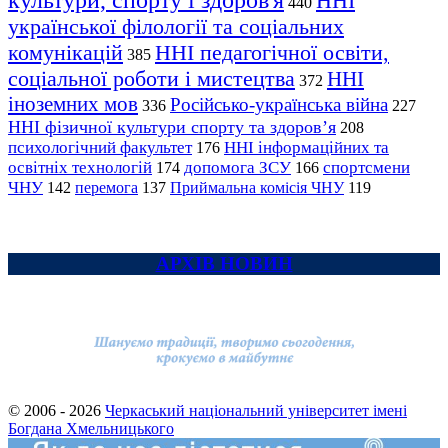
культури, спорту і здоров'я
ННІ
440
української філології та соціальних
комунікацій
ННІ педагогічної освіти,
385
соціальної роботи і мистецтва
ННІ
372
іноземних мов
Російсько-українська війна
336
227
ННІ фізичної культури спорту та здоров’я
208
психологічний факультет
ННІ інформаційних та
176
освітніх технологій
допомога ЗСУ
спортсмени
174
166
ЧНУ
перемога
142
137
Приймальна комісія ЧНУ
119
АРХІВ НОВИН
© 2006 - 2026
Черкаський національний університет імені
Богдана Хмельницького