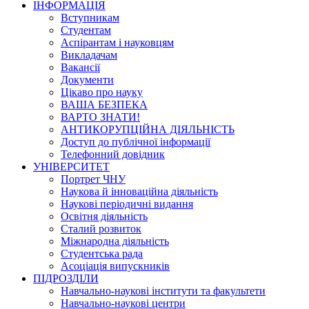
ІНФОРМАЦІЯ
Вступникам
Студентам
Аспірантам і науковцям
Викладачам
Вакансії
Документи
Цікаво про науку
ВАША БЕЗПЕКА
ВАРТО ЗНАТИ!
АНТИКОРУПЦІЙНА ДІЯЛЬНІСТЬ
Доступ до публічної інформації
Телефонний довідник
УНІВЕРСИТЕТ
Портрет ЧНУ
Наукова й інноваційна діяльність
Наукові періодичні видання
Освітня діяльність
Сталий розвиток
Міжнародна діяльність
Студентська рада
Асоціація випускників
ПІДРОЗДІЛИ
Навчально-наукові інститути та факультети
Навчально-наукові центри