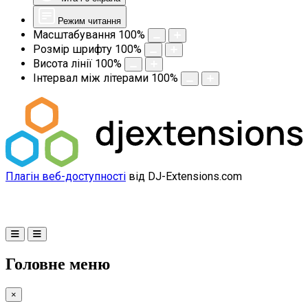
Режим читання
Масштабування
100
%
Розмір шрифту
100
%
Висота лінії
100
%
Інтервал між літерами
100
%
Плагін веб-доступності
від DJ-Extensions.com
Головне меню
×