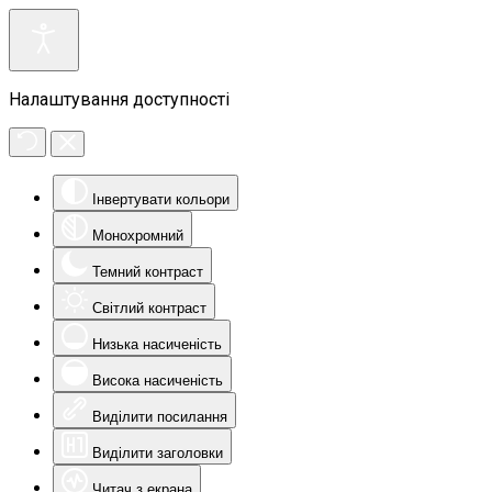
Налаштування доступності
Інвертувати кольори
Монохромний
Темний контраст
Світлий контраст
Низька насиченість
Висока насиченість
Виділити посилання
Виділити заголовки
Читач з екрана