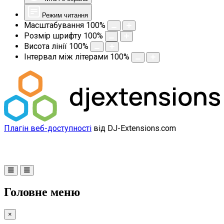
Режим читання
Масштабування
100
%
Розмір шрифту
100
%
Висота лінії
100
%
Інтервал між літерами
100
%
Плагін веб-доступності
від DJ-Extensions.com
Головне меню
×