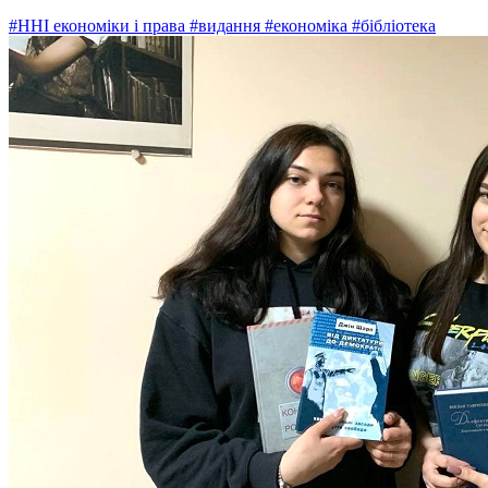
#ННІ економіки і права
#видання
#економіка
#бібліотека