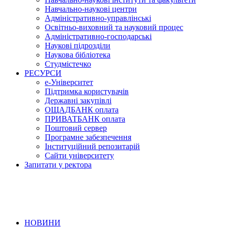
Навчально-наукові центри
Адміністративно-управлінські
Освітньо-виховний та науковий процес
Адміністративно-господарські
Наукові підрозділи
Наукова бібліотека
Студмістечко
РЕСУРСИ
е-Університет
Підтримка користувачів
Державні закупівлі
ОЩАДБАНК оплата
ПРИВАТБАНК оплата
Поштовий сервер
Програмне забезпечення
Інституційний репозитарій
Сайти університету
Запитати у ректора
НОВИНИ