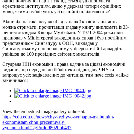
однієї політичної партії? Як вдається функціонувати
ефективно інституціям, якщо у державі чотири офіційних
мови, якими публікують усі офіційні повідомлення?
Відповіді на такі актуальні і для нашої країни запитання
можна отримати, прочитавши згадану книгу дипломата із 33-
річним досвідом Кішора Мухбабані. У 1971-2004 роках він
працював у Міністерстві закордонних справ і був постійним
представником Сингапуру в ООН, викладав у
Сингапурському національному університеті й Гарварді та
увійшов до 100 провідних світових мислителів.
Студрада ННІ економіки і права вдячна за цікаві економічні
видання, що передані до бібліотеки підрозділу ЧНУ та
запрошує усіх зацікавлених до читання, тим паче сесія майже
закінчилася!
View the embedded image gallery online at:
https://cdu.edu.ua/news/chy-vyzhyve-synhapur-maibutnim-
ekonomistam-chnu-prezentuvaly-
vydannia.html#sigProId9802bbb497