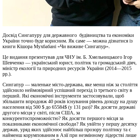
Досвід Сингапуру для державного будівництва та економіки
України точно буде корисним. Як саме — можна дізнатися із
книги Кішора Мухбабані «Чи виживе Сингапур».
Це видання презентував для ЧНУ ім. Б. Хмельницького Ігор
Шевченко — український юрист, політик та громадський діяч,
міністр екології та природних ресурсів України (2014—2015
рр.).
Сингапур — маленьке місто-держава, яке менш ніж за століття
здійснило неймовірний успішний перехід із третього світу в
перший. Які економічні інструменти застосовували, щоб
збільшити впродовж 40 років існування рівень доходу на душу
населення від 500 $ до 65584$ (у 131 раз)? Як досягти державі
другого місця у світі, після США, за
конкурентоспроможністю? Як досягти першого місця за
показниками економічної свободи? Як увійти у першу десятку
держав, уряд яких здійснює найбільш прозору політику та є
найменш корумпованим в Азії при незмінному лідерстві лише