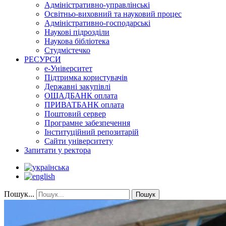
Адміністративно-управлінські
Освітньо-виховний та науковий процес
Адміністративно-господарські
Наукові підрозділи
Наукова бібліотека
Студмістечко
РЕСУРСИ
е-Університет
Підтримка користувачів
Державні закупівлі
ОЩАДБАНК оплата
ПРИВАТБАНК оплата
Поштовий сервер
Програмне забезпечення
Інституційний репозитарій
Сайти університету
Запитати у ректора
Пошук...
Пошук