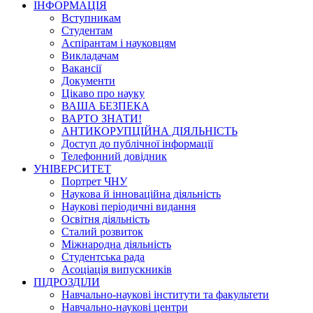
ІНФОРМАЦІЯ
Вступникам
Студентам
Аспірантам і науковцям
Викладачам
Вакансії
Документи
Цікаво про науку
ВАША БЕЗПЕКА
ВАРТО ЗНАТИ!
АНТИКОРУПЦІЙНА ДІЯЛЬНІСТЬ
Доступ до публічної інформації
Телефонний довідник
УНІВЕРСИТЕТ
Портрет ЧНУ
Наукова й інноваційна діяльність
Наукові періодичні видання
Освітня діяльність
Сталий розвиток
Міжнародна діяльність
Студентська рада
Асоціація випускників
ПІДРОЗДІЛИ
Навчально-наукові інститути та факультети
Навчально-наукові центри