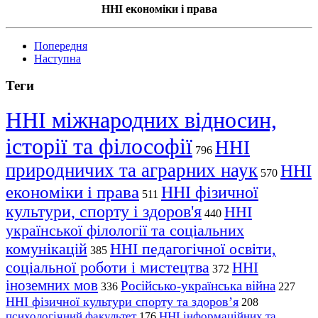
ННІ економіки і права
Попередня
Наступна
Теги
ННІ міжнародних відносин,
історії та філософії
ННІ
796
природничих та аграрних наук
ННІ
570
економіки і права
ННІ фізичної
511
культури, спорту і здоров'я
ННІ
440
української філології та соціальних
комунікацій
ННІ педагогічної освіти,
385
соціальної роботи і мистецтва
ННІ
372
іноземних мов
Російсько-українська війна
336
227
ННІ фізичної культури спорту та здоров’я
208
психологічний факультет
ННІ інформаційних та
176