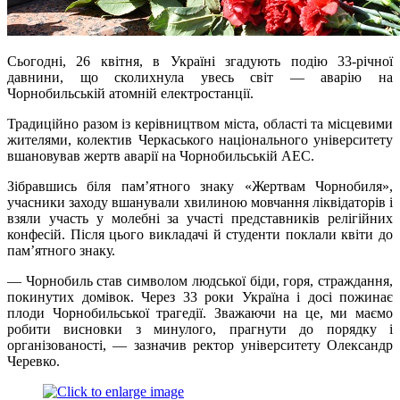
Сьогодні, 26 квітня, в Україні згадують подію 33-річної
давнини, що сколихнула увесь світ — аварію на
Чорнобильській атомній електростанції.
Традиційно разом із керівництвом міста, області та місцевими
жителями, колектив Черкаського національного університету
вшановував жертв аварії на Чорнобильській АЕС.
Зібравшись біля пам’ятного знаку «Жертвам Чорнобиля»,
учасники заходу вшанували хвилиною мовчання ліквідаторів і
взяли участь у молебні за участі представників релігійних
конфесій. Після цього викладачі й студенти поклали квіти до
пам’ятного знаку.
— Чорнобиль став символом людської біди, горя, страждання,
покинутих домівок. Через 33 роки Україна і досі пожинає
плоди Чорнобильської трагедії. Зважаючи на це, ми маємо
робити висновки з минулого, прагнути до порядку і
організованості, — зазначив ректор університету Олександр
Черевко.