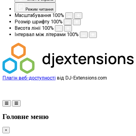
Режим читання
Масштабування
100
%
Розмір шрифту
100
%
Висота лінії
100
%
Інтервал між літерами
100
%
Плагін веб-доступності
від DJ-Extensions.com
Головне меню
×