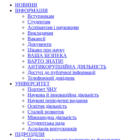
НОВИНИ
ІНФОРМАЦІЯ
Вступникам
Студентам
Аспірантам і науковцям
Викладачам
Вакансії
Документи
Цікаво про науку
ВАША БЕЗПЕКА
ВАРТО ЗНАТИ!
АНТИКОРУПЦІЙНА ДІЯЛЬНІСТЬ
Доступ до публічної інформації
Телефонний довідник
УНІВЕРСИТЕТ
Портрет ЧНУ
Наукова й інноваційна діяльність
Наукові періодичні видання
Освітня діяльність
Сталий розвиток
Міжнародна діяльність
Студентська рада
Асоціація випускників
ПІДРОЗДІЛИ
Навчально-наукові інститути та факультети