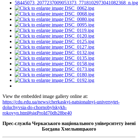
View the embedded image gallery online at:
https://cdu.edu.ua/news/cherkaskyi-natsionalnyi-universytet-
doluchyvsia-do-chornobylskykh-
rokovyn.html#sigProId70db28be40
Прес-служба Черкаського національного університету імені
Богдана Хмельницького