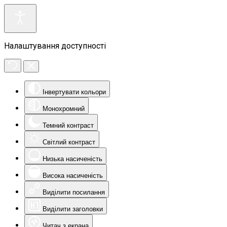
Налаштування доступності
Інвертувати кольори
Монохромний
Темний контраст
Світлий контраст
Низька насиченість
Висока насиченість
Виділити посилання
Виділити заголовки
Читач з екрана