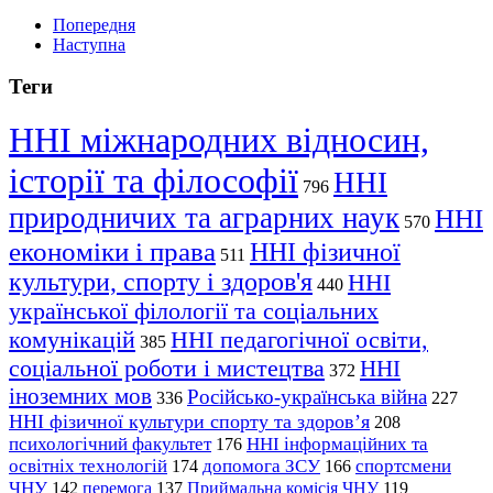
Попередня
Наступна
Теги
ННІ міжнародних відносин,
історії та філософії
ННІ
796
природничих та аграрних наук
ННІ
570
економіки і права
ННІ фізичної
511
культури, спорту і здоров'я
ННІ
440
української філології та соціальних
комунікацій
ННІ педагогічної освіти,
385
соціальної роботи і мистецтва
ННІ
372
іноземних мов
Російсько-українська війна
336
227
ННІ фізичної культури спорту та здоров’я
208
психологічний факультет
ННІ інформаційних та
176
освітніх технологій
допомога ЗСУ
спортсмени
174
166
ЧНУ
перемога
142
137
Приймальна комісія ЧНУ
119