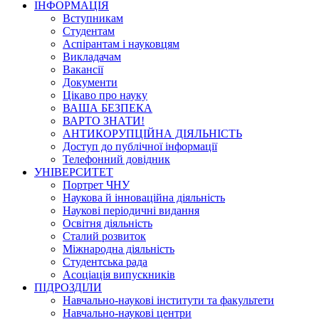
ІНФОРМАЦІЯ
Вступникам
Студентам
Аспірантам і науковцям
Викладачам
Вакансії
Документи
Цікаво про науку
ВАША БЕЗПЕКА
ВАРТО ЗНАТИ!
АНТИКОРУПЦІЙНА ДІЯЛЬНІСТЬ
Доступ до публічної інформації
Телефонний довідник
УНІВЕРСИТЕТ
Портрет ЧНУ
Наукова й інноваційна діяльність
Наукові періодичні видання
Освітня діяльність
Сталий розвиток
Міжнародна діяльність
Студентська рада
Асоціація випускників
ПІДРОЗДІЛИ
Навчально-наукові інститути та факультети
Навчально-наукові центри