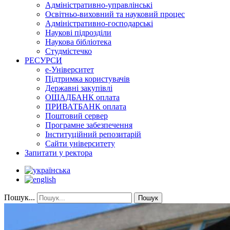
Адміністративно-управлінські
Освітньо-виховний та науковий процес
Адміністративно-господарські
Наукові підрозділи
Наукова бібліотека
Студмістечко
РЕСУРСИ
е-Університет
Підтримка користувачів
Державні закупівлі
ОЩАДБАНК оплата
ПРИВАТБАНК оплата
Поштовий сервер
Програмне забезпечення
Інституційний репозитарій
Сайти університету
Запитати у ректора
Пошук...
Пошук