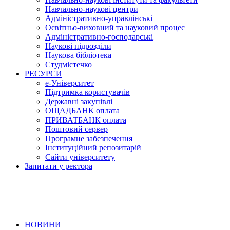
Навчально-наукові центри
Адміністративно-управлінські
Освітньо-виховний та науковий процес
Адміністративно-господарські
Наукові підрозділи
Наукова бібліотека
Студмістечко
РЕСУРСИ
е-Університет
Підтримка користувачів
Державні закупівлі
ОЩАДБАНК оплата
ПРИВАТБАНК оплата
Поштовий сервер
Програмне забезпечення
Інституційний репозитарій
Сайти університету
Запитати у ректора
НОВИНИ